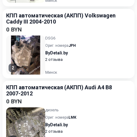
Минск
КПП автоматическая (АКПП) Volkswagen
Caddy III 2004-2010
0 BYN
DSG6
Ориг. номера
JPH
ByDetali.by
2 отзыва
2
Минск
КПП автоматическая (АКПП) Audi A4 B8
2007-2012
0 BYN
дизель
Ориг. номера
LMK
ByDetali.by
2 отзыва