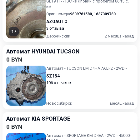
GE19 TF-71SC из Японии с пробегом 86 тыс.
км
Ориг. номера
9809761580
,
1637309780
AZOAUTO
3 отзыва
17
Держинский
2 месяца назад
Автомат HYUNDAI TUCSON
0 BYN
Автомат - TUCSON LM D4HA A6LF2 - 2WD -
SZ154
106 отзывов
Новосибирск
месяц назад
Автомат KIA SPORTAGE
0 BYN
Автомат - SPORTAGE KM D4EA - 2WD - 45000-