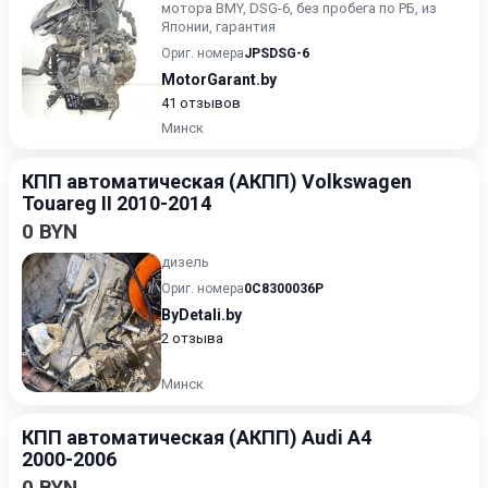
мотора BMY, DSG-6, без пробега по РБ, из
Японии, гарантия
Ориг. номера
JPSDSG-6
MotorGarant.by
41 отзывов
Минск
КПП автоматическая (АКПП) Volkswagen
Touareg II 2010-2014
0 BYN
дизель
Ориг. номера
0C8300036P
ByDetali.by
2 отзыва
Минск
КПП автоматическая (АКПП) Audi A4
2000-2006
0 BYN