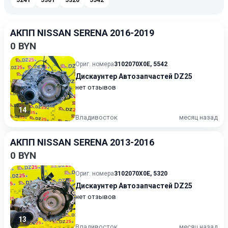
5241
5301
5320
5542
АКПП NISSAN SERENA 2016-2019
0 BYN
Ориг. номера
3102070X0E
,
5542
Дискаунтер Автозапчастей DZ25
нет отзывов
14
Владивосток
месяц назад
АКПП NISSAN SERENA 2013-2016
0 BYN
Ориг. номера
3102070X0E
,
5320
Дискаунтер Автозапчастей DZ25
нет отзывов
13
Владивосток
месяц назад