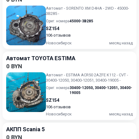
Автомат - SORENTO XM D4HA - 2WD - 45000-
3B285 -
Ориг. номера
45000-3B285
SZ154
106 отзывов
Новосибирск
месяц назад
Автомат TOYOTA ESTIMA
0 BYN
Автомат - ESTIMA ACR50 2AZFE K112 - CVT -
30400-12050, 30400-12051, 30400-19005 -
Ориг. номера
30400-12050
,
30400-12051
,
30400-
19005
SZ154
106 отзывов
Новосибирск
месяц назад
АКПП Scania 5
0 BYN