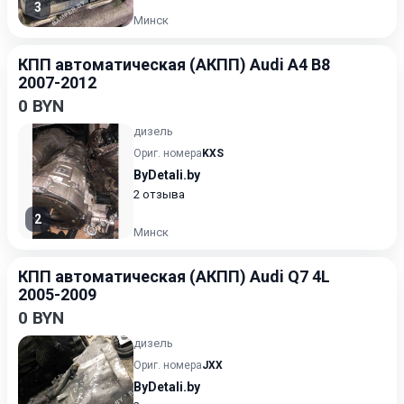
3
Минск
КПП автоматическая (АКПП) Audi A4 B8
2007-2012
0 BYN
дизель
Ориг. номера
KXS
ByDetali.by
2 отзыва
2
Минск
КПП автоматическая (АКПП) Audi Q7 4L
2005-2009
0 BYN
дизель
Ориг. номера
JXX
ByDetali.by