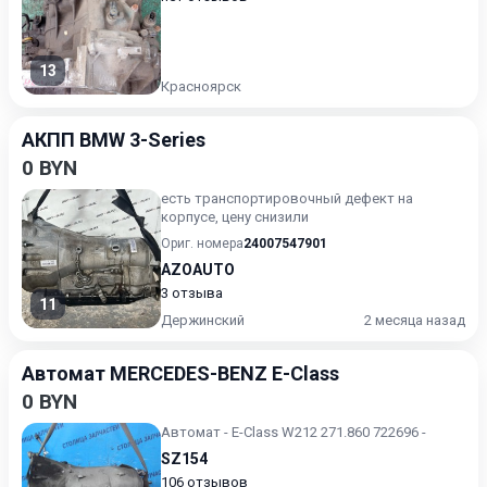
13
Красноярск
АКПП BMW 3-Series
0 BYN
есть транспортировочный дефект на
корпусе, цену снизили
Ориг. номера
24007547901
AZOAUTO
3 отзыва
11
Держинский
2 месяца назад
Автомат MERCEDES-BENZ E-Class
0 BYN
Автомат - E-Class W212 271.860 722696 -
SZ154
106 отзывов