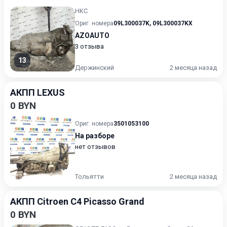
HKC
Ориг. номера
09L300037K
,
09L300037KX
AZOAUTO
3 отзыва
13
Держинский
2 месяца назад
АКПП LEXUS
0 BYN
Ориг. номера
3501053100
На разборе
нет отзывов
Тольятти
2 месяца назад
АКПП Citroen C4 Picasso Grand
0 BYN