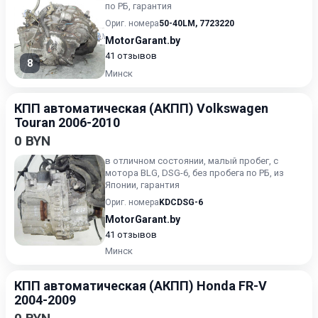
по РБ, гарантия
Ориг. номера
50-40LM
,
7723220
MotorGarant.by
41 отзывов
8
Минск
КПП автоматическая (АКПП) Volkswagen
Touran 2006-2010
0 BYN
в отличном состоянии, малый пробег, с
мотора BLG, DSG-6, без пробега по РБ, из
Японии, гарантия
Ориг. номера
KDCDSG-6
MotorGarant.by
41 отзывов
Минск
КПП автоматическая (АКПП) Honda FR-V
2004-2009