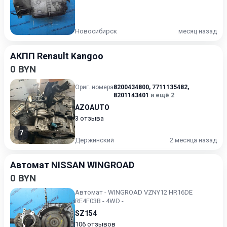
Новосибирск
месяц назад
АКПП Renault Kangoo
0 BYN
Ориг. номера
8200434800
,
7711135482
,
8201143401
и ещё 2
AZOAUTO
3 отзыва
7
Держинский
2 месяца назад
Автомат NISSAN WINGROAD
0 BYN
Автомат - WINGROAD VZNY12 HR16DE
RE4F03B - 4WD -
SZ154
106 отзывов