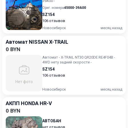
39A00 -
Ориг. номера
45000-39A00
SZ154
106 отзывов
Новосибирск
месяц назад
Автомат NISSAN X-TRAIL
0 BYN
Автомат - X-TRAIL NT30 QR20DE RE4F04B -
4WD нету задний скорости -
SZ154
106 отзывов
Нет фото
Новосибирск
месяц назад
АКПП HONDA HR-V
0 BYN
АВТОБАН
нет отзывов