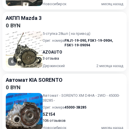
Новосибирск
месяц назад
АКПП Mazda 3
0 BYN
5-ступка 28шл ( на привод)
Ориг. номера
FNJ1-19-090
,
FSK1-19-090H
,
FSK1-19-09094
AZOAUTO
3 отзыва
6
Держинский
2 месяца назад
Автомат KIA SORENTO
0 BYN
Автомат - SORENTO XM D4HA - 2WD - 45000-
3B285 -
Ориг. номера
45000-3B285
SZ154
106 отзывов
Новосибирск
месяц назад