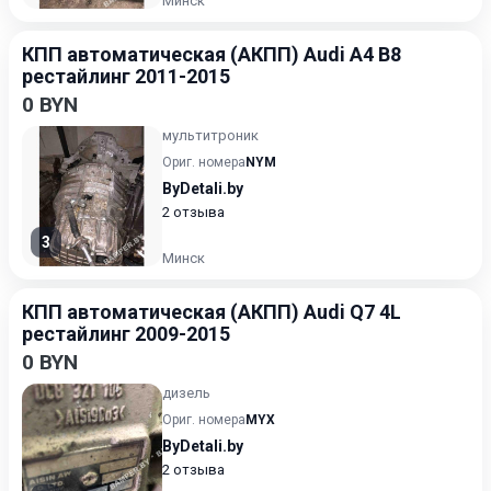
Минск
КПП автоматическая (АКПП) Audi A4 B8
рестайлинг 2011-2015
0 BYN
мультитроник
Ориг. номера
NYM
ByDetali.by
2 отзыва
3
Минск
КПП автоматическая (АКПП) Audi Q7 4L
рестайлинг 2009-2015
0 BYN
дизель
Ориг. номера
MYX
ByDetali.by
2 отзыва