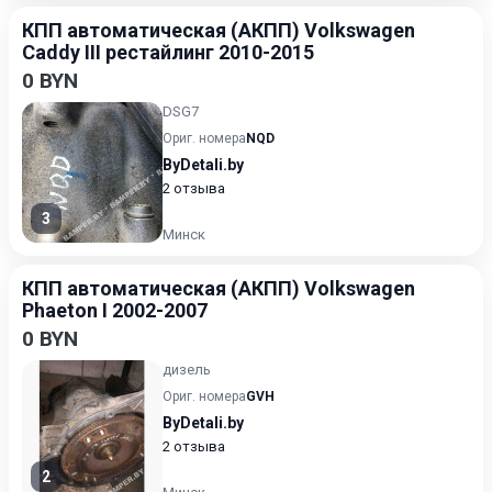
КПП автоматическая (АКПП) Volkswagen
Caddy III рестайлинг 2010-2015
0 BYN
DSG7
Ориг. номера
NQD
ByDetali.by
2 отзыва
3
Минск
КПП автоматическая (АКПП) Volkswagen
Phaeton I 2002-2007
0 BYN
дизель
Ориг. номера
GVH
ByDetali.by
2 отзыва
2