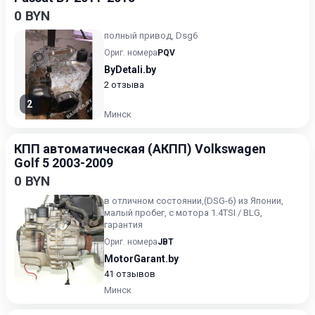
0 BYN
полный привод, Dsg6
Ориг. номера
PQV
ByDetali.by
2 отзыва
2
Минск
КПП автоматическая (АКПП) Volkswagen
Golf 5 2003-2009
0 BYN
в отличном состоянии,(DSG-6) из Японии,
малый пробег, с мотора 1.4TSI / BLG,
гарантия
Ориг. номера
JBT
MotorGarant.by
41 отзывов
Минск