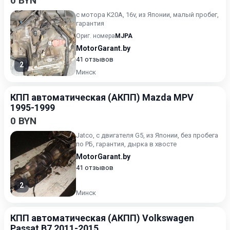
0 BYN
с мотора K20A, 16v, из Японии, малый пробег,
гарантия
Ориг. номера
MJPA
MotorGarant.by
41 отзывов
2
Минск
КПП автоматическая (АКПП) Mazda MPV
1995-1999
0 BYN
Jatco, c двигателя G5, из Японии, без пробега
по РБ, гарантия, дырка в хвосте
MotorGarant.by
41 отзывов
2
Минск
КПП автоматическая (АКПП) Volkswagen
Passat B7 2011-2015