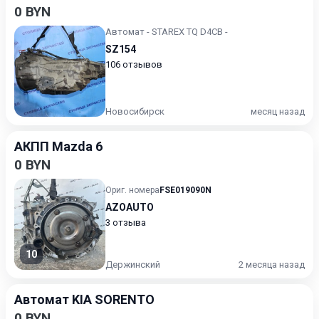
0 BYN
Автомат - STAREX TQ D4CB -
SZ154
106 отзывов
Новосибирск
месяц назад
АКПП Mazda 6
0 BYN
Ориг. номера
FSE019090N
AZOAUTO
3 отзыва
10
Держинский
2 месяца назад
Автомат KIA SORENTO
0 BYN