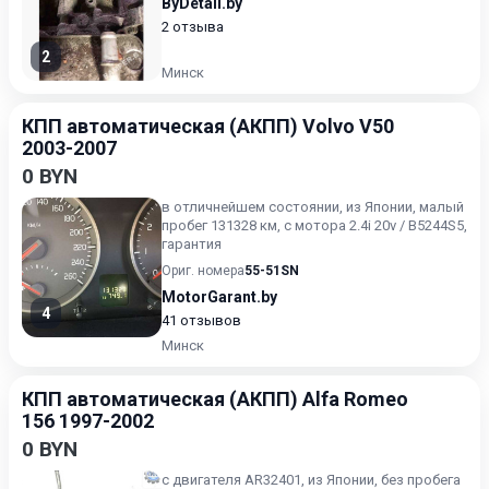
ByDetali.by
2 отзыва
2
Минск
КПП автоматическая (АКПП) Volvo V50
2003-2007
0 BYN
в отличнейшем состоянии, из Японии, малый
пробег 131328 км, с мотора 2.4i 20v / B5244S5,
гарантия
Ориг. номера
55-51SN
MotorGarant.by
4
41 отзывов
Минск
КПП автоматическая (АКПП) Alfa Romeo
156 1997-2002
0 BYN
с двигателя AR32401, из Японии, без пробега