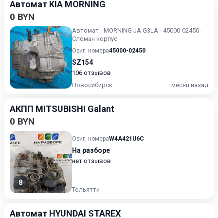
Автомат KIA MORNING
0 BYN
Автомат - MORNING JA G3LA - 45000-02450 -
Сломан корпус
Ориг. номера
45000-02450
SZ154
106 отзывов
Новосибирск
месяц назад
АКПП MITSUBISHI Galant
0 BYN
Ориг. номера
W4A421U6C
На разборе
нет отзывов
8
Тольятти
Автомат HYUNDAI STAREX