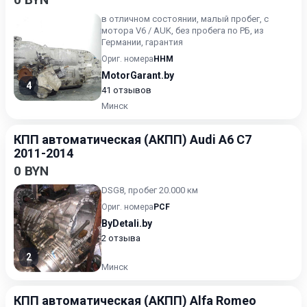
в отличном состоянии, малый пробег, с
мотора V6 / AUK, без пробега по РБ, из
Германии, гарантия
Ориг. номера
HHM
MotorGarant.by
4
41 отзывов
Минск
КПП автоматическая (АКПП) Audi A6 C7
2011-2014
0 BYN
DSG8, пробег 20.000 км
Ориг. номера
PCF
ByDetali.by
2 отзыва
2
Минск
КПП автоматическая (АКПП) Alfa Romeo