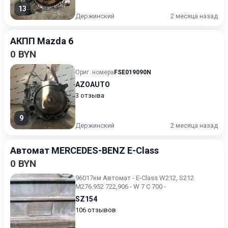
13
Держинский
2 месяца назад
АКПП Mazda 6
0 BYN
Ориг. номера
FSE019090N
AZOAUTO
3 отзыва
9
Держинский
2 месяца назад
Автомат MERCEDES-BENZ E-Class
0 BYN
96017км Автомат - E-Class W212, S212
M276.952 722,906 - W 7 C 700 -
SZ154
106 отзывов