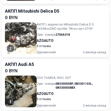
АКПП Mitsubishi Delica D5
0 BYN
АКПП \ вариатор Mitsubishi Delica D:5
1XG9A\n2WD пробег 78тыс км I-STOP
Ориг. номера
2700A318
AZOAUTO
3 отзыва
2
Держинский
2 месяца назад
АКПП Audi A5
0 BYN
DSG 7\nMSA, NGU, QST
Ориг. номера
0B5300058P
,
0B5301103L
,
0B5300058BX
AZOAUTO
3 отзыва
2
Держинский
2 месяца назад