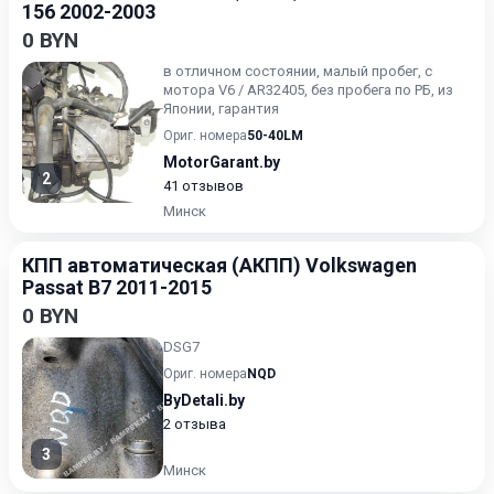
156 2002-2003
0 BYN
в отличном состоянии, малый пробег, с
мотора V6 / AR32405, без пробега по РБ, из
Японии, гарантия
Ориг. номера
50-40LM
MotorGarant.by
2
41 отзывов
Минск
КПП автоматическая (АКПП) Volkswagen
Passat B7 2011-2015
0 BYN
DSG7
Ориг. номера
NQD
ByDetali.by
2 отзыва
3
Минск