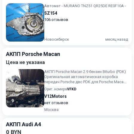
Автомат - MURANO TNZ51 QR25DE RE0F10A -
SZ154
106 отзывов
Новосибирск
месяц назад
АКПП Porsche Macan
Цена не указана
АКПП Porsche Macan 2.9 бензин Biturbo (PDK)
Оригинальная автоматическая коробка
передач Porsche двс PDK для Porsche Macan
с бензиновым дви...
Ориг. номера
VFKD
V12Motors
9
нет отзывов
Москва
АКПП Audi A4
0 BYN