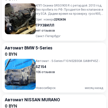
КПП Сканиа GRSO905 R с ретардой. 2013 год,
без пробега по РФ. Продается без клапанов и
пгу ECA. Дадим время на проверку. грсо905,
grs0905r,...
Ориг. номера
2292436
ГРУЗВИЛЛ
5
нет отзывов
Санкт-Петербург
Автомат BMW 5-Series
0 BYN
Автомат - 5-Series F10 N52B30A GA8HP45Z -
SZ154
106 отзывов
Новосибирск
месяц назад
Автомат NISSAN MURANO
0 BYN