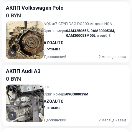
АКПП Volkswagen Polo
0 BYN
NQN\n7-СТУП DSG DQ200 модель NQN
Ориг. номера
0AM325065S
,
0AM300053M
,
0AM300053M00L
и ещё 3
AZOAUTO
3 отзыва
6
Держинский
2 месяца назад
АКПП Audi A3
0 BYN
HTP
Ориг. номера
09G300039M
AZOAUTO
3 отзыва
2
Держинский
2 месяца назад