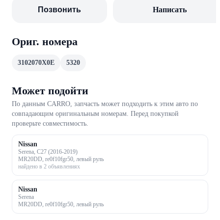
Позвонить
Написать
Ориг. номера
3102070X0E
5320
Может подойти
По данным CARRO, запчасть может подходить к этим авто по
совпадающим оригинальным номерам. Перед покупкой
проверьте совместимость.
Nissan
Serena, C27 (2016-2019)
MR20DD, re0f10fgr50, левый руль
найдено в 2 объявлениях
Nissan
Serena
MR20DD, re0f10fgr50, левый руль