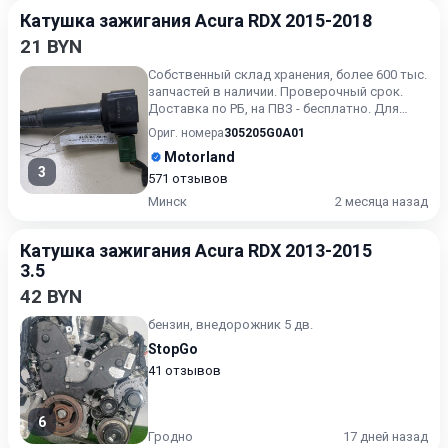
Катушка зажигания Acura RDX 2015-2018
21 BYN
Собственный склад хранения, более 600 тыс.
запчастей в наличии. Проверочный срок.
Доставка по РБ, на ПВЗ - бесплатно. Для
получения актуальн...
Ориг. номера
305205G0A01
Motorland
3
571 отзывов
Минск
2 месяца назад
Катушка зажигания Acura RDX 2013-2015
3.5
42 BYN
бензин, внедорожник 5 дв.
StopGo
41 отзывов
6
Гродно
17 дней назад