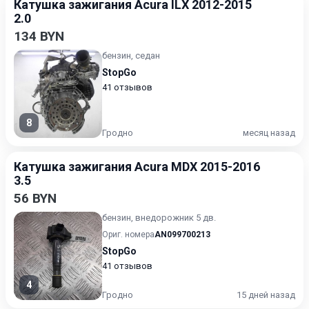
Катушка зажигания Acura ILX 2012-2015
2.0
134 BYN
бензин, седан
StopGo
41 отзывов
8
Гродно
месяц назад
Катушка зажигания Acura MDX 2015-2016
3.5
56 BYN
бензин, внедорожник 5 дв.
Ориг. номера
AN099700213
StopGo
41 отзывов
4
Гродно
15 дней назад