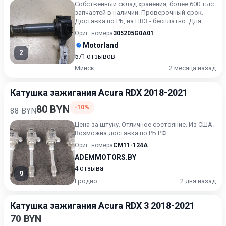
Собственный склад хранения, более 600 тыс.
запчастей в наличии. Проверочный срок.
Доставка по РБ, на ПВЗ - бесплатно. Для
получения актуальн...
Ориг. номера
305205G0A01
Motorland
2
571 отзывов
Минск
2 месяца назад
Катушка зажигания Acura RDX 2018-2021
80 BYN
-10%
88 BYN
Цена за штуку. Отличное состояние. Из США.
Возможна доставка по РБ.РФ
Ориг. номера
CM11-124A
ADEMMOTORS.BY
4 отзыва
9
Гродно
2 дня назад
Катушка зажигания Acura RDX 3 2018-2021
70 BYN