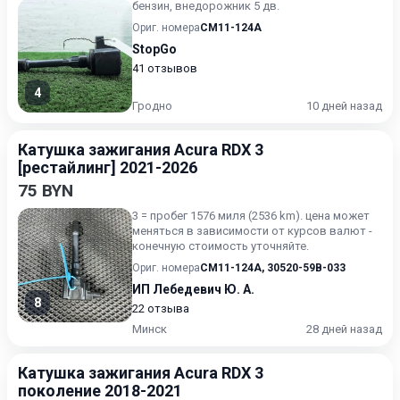
бензин, внедорожник 5 дв.
Ориг. номера
CM11-124A
StopGo
41 отзывов
4
Гродно
10 дней назад
Катушка зажигания Acura RDX 3
[рестайлинг] 2021-2026
75 BYN
3 = пробег 1576 миля (2536 km). цена может
меняться в зависимости от курсов валют -
конечную стоимость уточняйте.
Ориг. номера
CM11-124A
,
30520-59B-033
ИП Лебедевич Ю. А.
8
22 отзыва
Минск
28 дней назад
Катушка зажигания Acura RDX 3
поколение 2018-2021