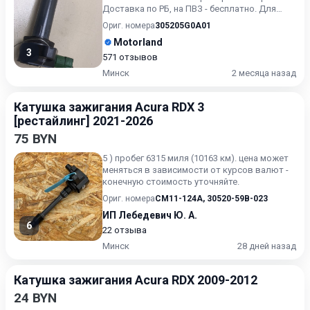
Доставка по РБ, на ПВЗ - бесплатно. Для
получения актуальн...
Ориг. номера
305205G0A01
Motorland
3
571 отзывов
Минск
2 месяца назад
Катушка зажигания Acura RDX 3
[рестайлинг] 2021-2026
75 BYN
5 ) пробег 6315 миля (10163 км). цена может
меняться в зависимости от курсов валют -
конечную стоимость уточняйте.
Ориг. номера
CM11-124A
,
30520-59B-023
ИП Лебедевич Ю. А.
6
22 отзыва
Минск
28 дней назад
Катушка зажигания Acura RDX 2009-2012
24 BYN