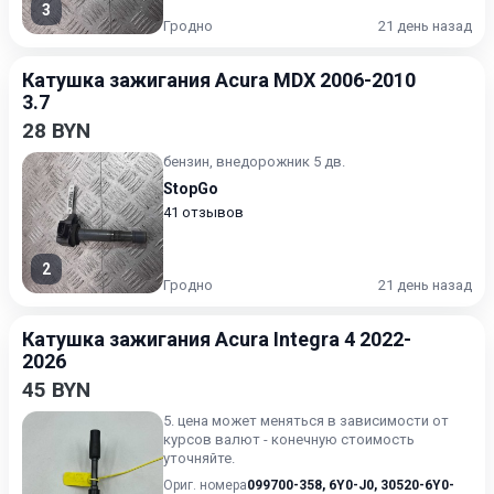
3
Гродно
21 день назад
Катушка зажигания Acura MDX 2006-2010
3.7
28 BYN
бензин, внедорожник 5 дв.
StopGo
41 отзывов
2
Гродно
21 день назад
Катушка зажигания Acura Integra 4 2022-
2026
45 BYN
5. цена может меняться в зависимости от
курсов валют - конечную стоимость
уточняйте.
Ориг. номера
099700-358
,
6Y0-J0
,
30520-6Y0-