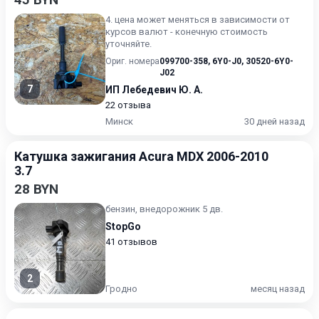
4. цена может меняться в зависимости от
курсов валют - конечную стоимость
уточняйте.
Ориг. номера
099700-358
,
6Y0-J0
,
30520-6Y0-
J02
7
ИП Лебедевич Ю. А.
22 отзыва
Минск
30 дней назад
Катушка зажигания Acura MDX 2006-2010
3.7
28 BYN
бензин, внедорожник 5 дв.
StopGo
41 отзывов
2
Гродно
месяц назад