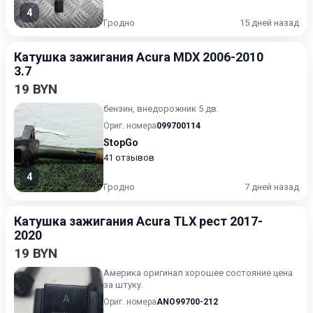
4
Гродно
15 дней назад
Катушка зажигания Acura MDX 2006-2010
3.7
19 BYN
бензин, внедорожник 5 дв.
Ориг. номера
099700114
StopGo
41 отзывов
4
Гродно
7 дней назад
Катушка зажигания Acura TLX рест 2017-
2020
19 BYN
Америка оригинал хорошее состояние цена
за штуку.
Ориг. номера
ANO99700-212