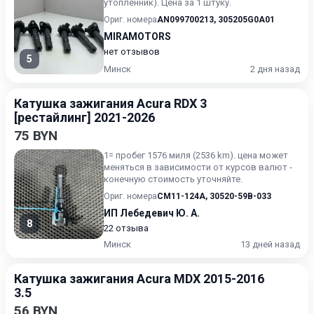
утопленник). Цена за 1 штуку.
Ориг. номера
AN099700213
,
305205G0A01
MIRAMOTORS
нет отзывов
5
Минск
2 дня назад
Катушка зажигания Acura RDX 3
[рестайлинг] 2021-2026
75 BYN
1= пробег 1576 миля (2536 km). цена может
меняться в зависимости от курсов валют -
конечную стоимость уточняйте.
Ориг. номера
CM11-124A
,
30520-59B-033
ИП Лебедевич Ю. А.
8
22 отзыва
Минск
13 дней назад
Катушка зажигания Acura MDX 2015-2016
3.5
56 BYN