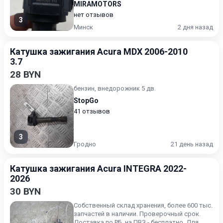
MIRAMOTORS
нет отзывов
3
Минск
2 дня назад
Катушка зажигания Acura MDX 2006-2010
3.7
28 BYN
бензин, внедорожник 5 дв.
StopGo
41 отзывов
3
Гродно
21 день назад
Катушка зажигания Acura INTEGRA 2022-
2026
30 BYN
Собственный склад хранения, более 600 тыс.
запчастей в наличии. Проверочный срок.
Доставка по РБ, на ПВЗ - бесплатно. Для