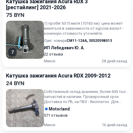
Катушка зажигания Acura RDX 3
[рестайлинг] 2021-2026
75 BYN
1) пробег 6315 миля (10163 км). цена может
меняться в зависимости от курсов валют -
конечную стоимость уточняйте.
Ориг. номера
CM11-124A
,
3052059B013
ИП Лебедевич Ю. А.
7
22 отзыва
Минск
28 дней назад
Катушка зажигания Acura RDX 2009-2012
24 BYN
Собственный склад хранения, более 600 тыс.
запчастей в наличии. Проверочный срок.
Доставка по РБ, на ПВЗ - бесплатно. Для
получения актуальн...
Motorland
571 отзывов
Минск
16 дней назад