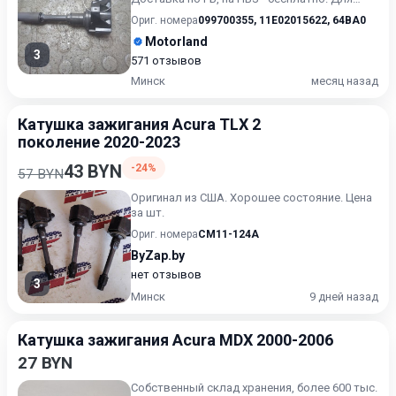
получения актуальн...
Ориг. номера
099700355
,
11E02015622
,
64BA0
Motorland
3
571 отзывов
Минск
месяц назад
Катушка зажигания Acura TLX 2
поколение 2020-2023
43 BYN
-24%
57 BYN
Оригинал из США. Хорошее состояние. Цена
за шт.
Ориг. номера
CM11-124A
ByZap.by
нет отзывов
3
Минск
9 дней назад
Катушка зажигания Acura MDX 2000-2006
27 BYN
Собственный склад хранения, более 600 тыс.