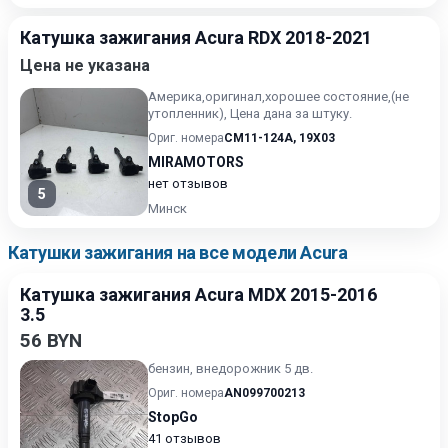
Катушка зажигания Acura RDX 2018-2021
Цена не указана
Америка,оригинал,хорошее состояние,(не
утопленник), Цена дана за штуку.
Ориг. номера
CM11-124A
,
19X03
MIRAMOTORS
нет отзывов
5
Минск
Катушки зажигания на все модели Acura
Катушка зажигания Acura MDX 2015-2016
3.5
56 BYN
бензин, внедорожник 5 дв.
Ориг. номера
AN099700213
StopGo
41 отзывов