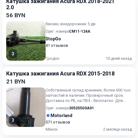
Катушка зажигания Acura RDX 2018-2021
2.0
56 BYN
бензин, внедорожник 5 дв.
Ориг. номера
CM11-124A
StopGo
41 отзывов
3
Гродно
10 дней назад
Катушка зажигания Acura RDX 2015-2018
21 BYN
Собственный склад хранения, более 600 тыс.
запчастей в наличии. Проверочный срок.
Доставка по РБ, на ПВЗ - бесплатно. Для
получения актуальн...
Ориг. номера
305205G0A01
Motorland
3
571 отзывов
Минск
2 месяца назад