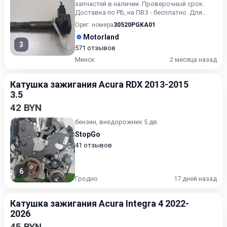
запчастей в наличии. Проверочный срок.
Доставка по РБ, на ПВЗ - бесплатно. Для
получения актуальн...
Ориг. номера
30520PGKA01
Motorland
3
571 отзывов
Минск
2 месяца назад
Катушка зажигания Acura RDX 2013-2015
3.5
42 BYN
бензин, внедорожник 5 дв.
StopGo
41 отзывов
6
Гродно
17 дней назад
Катушка зажигания Acura Integra 4 2022-
2026
45 BYN