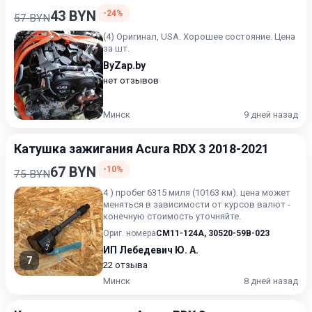
43 BYN
-24%
57 BYN
(4) Оригинал, USA. Хорошее состояние. Цена
за шт.
ByZap.by
нет отзывов
Минск
9 дней назад
Катушка зажигания Acura RDX 3 2018-2021
67 BYN
-10%
75 BYN
4 ) пробег 6315 миля (10163 км). цена может
меняться в зависимости от курсов валют -
конечную стоимость уточняйте.
Ориг. номера
CM11-124A
,
30520-59B-023
ИП Лебедевич Ю. А.
7
22 отзыва
Минск
8 дней назад