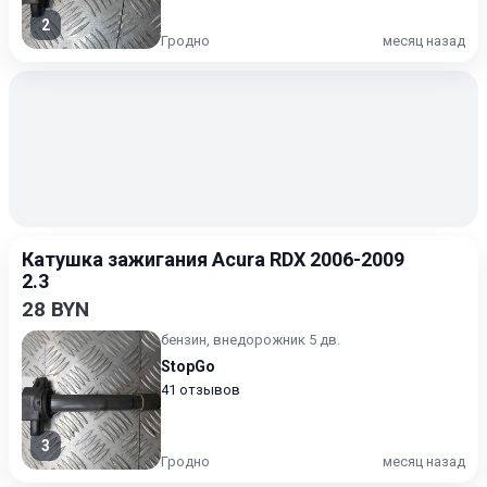
2
Гродно
месяц назад
Катушка зажигания Acura RDX 2006-2009
2.3
28 BYN
бензин, внедорожник 5 дв.
StopGo
41 отзывов
3
Гродно
месяц назад