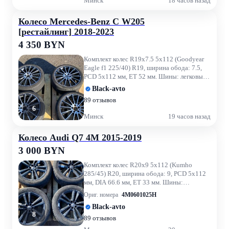
Минск
18 часов назад
Колесо Mercedes-Benz C W205
[рестайлинг] 2018-2023
4 350 BYN
Комплект колес R19x7.5 5x112 (Goodyear
Eagle f1 225/40) R19, ширина обода: 7.5,
PCD 5x112 мм, ET 52 мм. Шины: легковые,
летние, 2023, остато...
Black-avto
89 отзывов
6
Минск
19 часов назад
Колесо Audi Q7 4M 2015-2019
3 000 BYN
Комплект колес R20x9 5x112 (Kumho
285/45) R20, ширина обода: 9, PCD 5x112
мм, DIA 66.6 мм, ET 33 мм. Шины:
легковые, летние, 2023, остаточна...
Ориг. номера
4M0601025H
Black-avto
8
89 отзывов