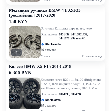
Механизм ручника BMW 4 F32/F33
[рестайлинг] 2017-2020
150 BYN
Оригинал Комплект пара право, лево
Ориг. номера
6851439
,
34416851439
,
34416761292
и ещё 1
Black-avto
89 отзывов
4
Минск
11 часов назад
Колесо BMW X5 F15 2013-2018
6 300 BYN
Комплект колес R20x11 5x120 (Bridgestone
315/35) R20, ширина обода: 11, PCD 5x120
мм. Шины: легковые, летние, 2025 BMW X5
F15 2018 3.0 л., N...
Ориг. номера
8064895
,
8064894
Black-avto
89 отзывов