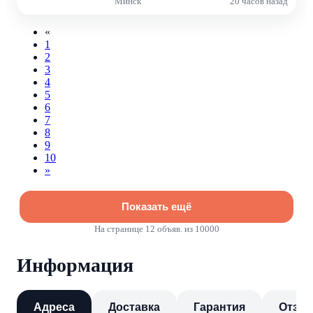
Минск
20 часов назад
«
1
2
3
4
5
6
7
8
9
10
»
Показать ещё
На странице
12
объяв. из 10000
Информация
Адреса
Доставка
Гарантия
Отзы