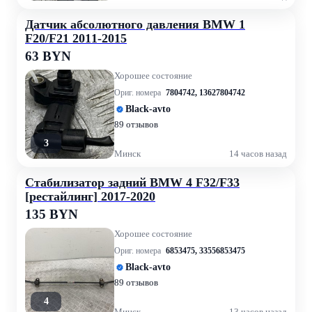
Датчик абсолютного давления BMW 1
F20/F21 2011-2015
63 BYN
Хорошее состояние
Ориг. номера
7804742
,
13627804742
Black-avto
89 отзывов
3
Минск
14 часов назад
Стабилизатор задний BMW 4 F32/F33
[рестайлинг] 2017-2020
135 BYN
Хорошее состояние
Ориг. номера
6853475
,
33556853475
Black-avto
89 отзывов
4
Минск
13 часов назад