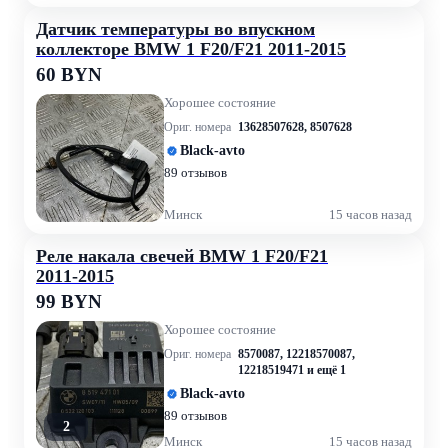
Датчик температуры во впускном
коллекторе BMW 1 F20/F21 2011-2015
60 BYN
Хорошее состояние
Ориг. номера
13628507628
,
8507628
Black-avto
89 отзывов
Минск
15 часов назад
Реле накала свечей BMW 1 F20/F21
2011-2015
99 BYN
Хорошее состояние
Ориг. номера
8570087
,
12218570087
,
12218519471
и ещё 1
Black-avto
89 отзывов
2
Минск
15 часов назад