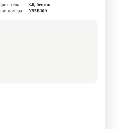
Двигатель
3.0, бензин
иг. номера
N55B30A