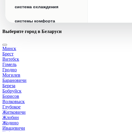
система охлаждения
системы комфорта
Выберите город в Беларуси
стекла
Минск
стеклоочистители
Брест
Витебск
топливная система
Гомель
Гродно
Могилев
тормозная система
Барановичи
Береза
Бобруйск
трансмиссия
Борисов
Волковыск
электрика
Глубокое
Житковичи
Жлобин
Жодино
Ивацевичи