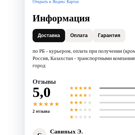
Открыть в Яндекс Картах
Информация
Доставка
Оплата
Гарантия
по РБ - курьером, оплата при получении (кро
Россия, Казахстан - транспортными компаниям
город
Отзывы
5,0
★
★
★
★
★
★
★
★
★
★
★
★
★
★
★
★
★
★
★
★
★
★
★
★
★
2 отзыва
★
★
★
★
★
Савиных Э.