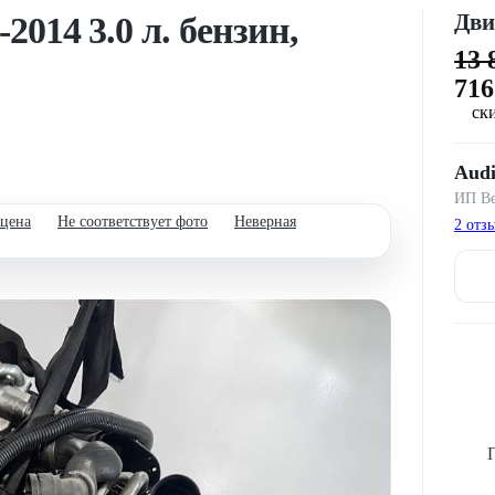
Дви
014 3.0 л. бензин,
13 
71
ск
Audi
ИП Ве
 цена
Не соответствует фото
Неверная
2 отз