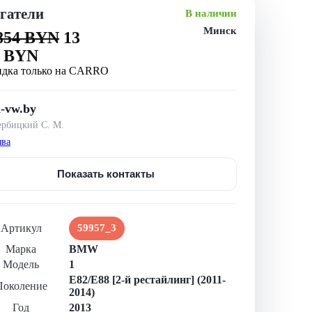
гатели
В наличии
Минск
854 BYN
13
6 BYN
идка только на CARRO
-vw.by
рбицкий С. М.
ыва
Показать контакты
Артикул
59957_3
Марка
BMW
Модель
1
E82/E88 [2-й рестайлинг] (2011-
Поколение
2014)
Год
2013