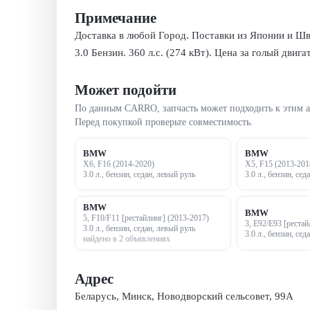
Примечание
Доставка в любой Город. Поставки из Японии и Шве
3.0 Бензин. 360 л.с. (274 кВт). Цена за голый двига
Может подойти
По данным CARRO, запчасть может подходить к этим 
Перед покупкой проверьте совместимость.
BMW
BMW
X6, F16 (2014-2020)
X5, F15 (2013-201
3.0 л., бензин, седан, левый руль
3.0 л., бензин, сед
BMW
BMW
5, F10/F11 [рестайлинг] (2013-2017)
3, E92/E93 [рестай
3.0 л., бензин, седан, левый руль
3.0 л., бензин, сед
найдено в 2 объявлениях
Адрес
Беларусь, Минск, Новодворский сельсовет, 99А