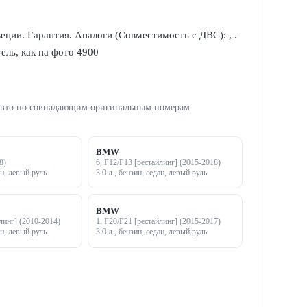
ции. Гарантия. Аналоги (Совместимость с ДВС): , .
тель, как на фото 4900
авто по совпадающим оригинальным номерам.
BMW
8)
6, F12/F13 [рестайлинг] (2015-2018)
ан, левый руль
3.0 л., бензин, седан, левый руль
BMW
линг] (2010-2014)
1, F20/F21 [рестайлинг] (2015-2017)
ан, левый руль
3.0 л., бензин, седан, левый руль