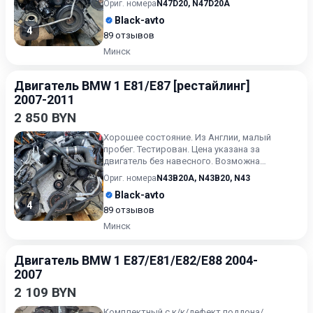
Ориг. номера
N47D20
,
N47D20A
Black-avto
4
89 отзывов
Минск
Двигатель BMW 1 E81/E87 [рестайлинг]
2007-2011
2 850 BYN
Хорошее состояние. Из Англии, малый
пробег. Тестирован. Цена указана за
двигатель без навесного. Возможна
продажа в сборе. Цену в сборе уточ...
Ориг. номера
N43B20A
,
N43B20
,
N43
Black-avto
4
89 отзывов
Минск
Двигатель BMW 1 E87/E81/E82/E88 2004-
2007
2 109 BYN
Комплектный с к/к/дефект поддона/