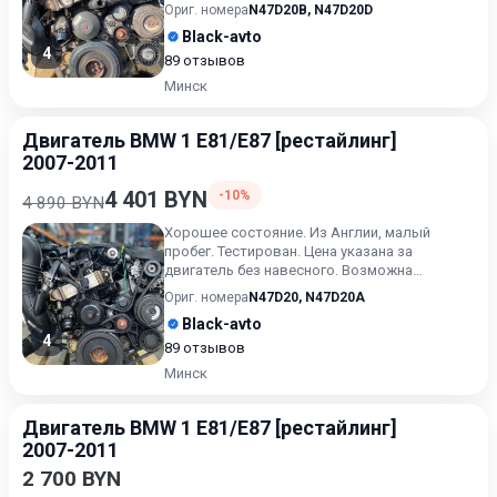
продажа в сборе. Цену в сборе уточ...
Ориг. номера
N47D20B
,
N47D20D
Black-avto
4
89 отзывов
Минск
Двигатель BMW 1 E81/E87 [рестайлинг]
2007-2011
4 401 BYN
-10%
4 890 BYN
Хорошее состояние. Из Англии, малый
пробег. Тестирован. Цена указана за
двигатель без навесного. Возможна
продажа в сборе. Цену в сборе уточ...
Ориг. номера
N47D20
,
N47D20A
Black-avto
4
89 отзывов
Минск
Двигатель BMW 1 E81/E87 [рестайлинг]
2007-2011
2 700 BYN