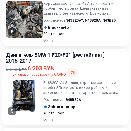
Хорошее состояние. Из Англии, малый
пробег. Тестирован. Цена указана за
двигатель без навесного. Возможна
продажа в сборе. Цену в сборе уточ...
Ориг. номера
N43B20AY
,
N43B20A
,
N43B20
Black-avto
5
89 отзывов
Минск
Двигатель BMW 1 F20/F21 [рестайлинг]
2015-2017
6 203 BYN
6 670 BYN
-7%
при заказе через корзину CARRO
B48B20A Из Японии, хорошее состояние,
пробег 35т.км, есть видео работы и
эндоскопия, честная гарантия, возможна
доставка.
Ориг. номера
B48B20A
Schturman.by
5
48 отзывов
Минск