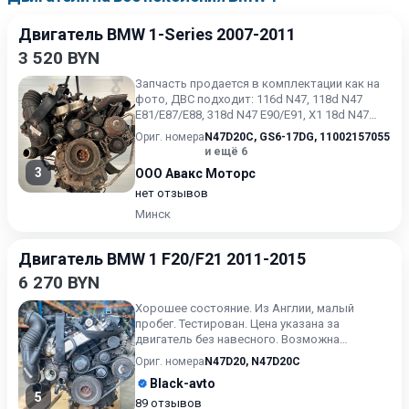
Двигатель BMW 1-Series 2007-2011
3 520 BYN
Запчасть продается в комплектации как на
фото, ДВС подходит: 116d N47, 118d N47
E81/E87/E88, 318d N47 E90/E91, X1 18d N47
E84. Для автомобил...
Ориг. номера
N47D20C
,
GS6-17DG
,
11002157055
и ещё 6
3
ООО Авакс Моторс
нет отзывов
Минск
Двигатель BMW 1 F20/F21 2011-2015
6 270 BYN
Хорошее состояние. Из Англии, малый
пробег. Тестирован. Цена указана за
двигатель без навесного. Возможна
продажа в сборе. Цену в сборе уточ...
Ориг. номера
N47D20
,
N47D20C
Black-avto
5
89 отзывов