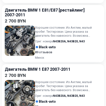
Двигатель BMW 1 E81/E87 [рестайлинг]
2007-2011
2 700 BYN
Хорошее состояние. Из Англии, малый
пробег. Тестирован. Цена указана за
двигатель без навесного. Возможна
продажа в сборе. Цену в сборе уточ...
Ориг. номера
N43B20A
,
N43B20
,
N43
Black-avto
5
89 отзывов
Минск
Двигатель BMW 1 E87 2007-2011
2 700 BYN
Хорошее состояние. Из Англии, малый
пробег. Тестирован. Цена указана за
двигатель без навесного. Возможна
продажа в сборе. Цену в сборе уточ...
Ориг. номера
N43B20A
,
N43B20
,
N43
Black-avto
4