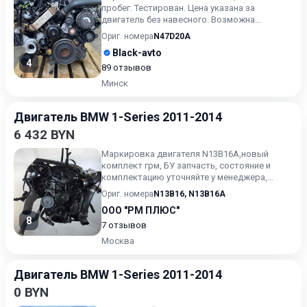
пробег. Тестирован. Цена указана за
двигатель без навесного. Возможна
продажа в сборе. Цену в сборе уточ...
Ориг. номера
N47D20A
Black-avto
4
89 отзывов
Минск
Двигатель BMW 1-Series 2011-2014
6 432 BYN
Маркировка двигателя N13B16A,новый
комплект грм, БУ запчасть, состояние и
комплектацию уточняйте у менеджера,
проверочный срок от 14 до 30 д...
Ориг. номера
N13B16
,
N13B16A
ООО "РМ ПЛЮС"
8
7 отзывов
Москва
Двигатель BMW 1-Series 2011-2014
0 BYN