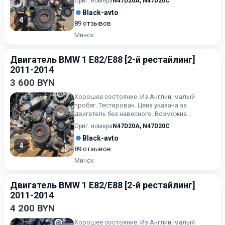
Ориг. номера
N47D20A
,
N47D20C
Black-avto
4
89 отзывов
Минск
Двигатель BMW 1 E82/E88 [2-й рестайлинг]
2011-2014
3 600 BYN
Хорошее состояние. Из Англии, малый
пробег. Тестирован. Цена указана за
двигатель без навесного. Возможна
продажа в сборе. Цену в сборе уточ...
Ориг. номера
N47D20A
,
N47D20C
Black-avto
4
89 отзывов
Минск
Двигатель BMW 1 E82/E88 [2-й рестайлинг]
2011-2014
4 200 BYN
Хорошее состояние. Из Англии, малый