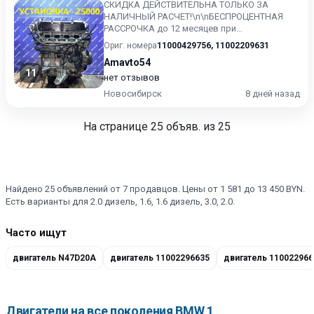
СКИДКА ДЕЙСТВИТЕЛЬНА ТОЛЬКО ЗА
НАЛИЧНЫЙ РАСЧЕТ!\n\nБЕСПРОЦЕНТНАЯ
РАССРОЧКА до 12 месяцев при
первоначальном взносе 50%! \n\nПри
Ориг. номера
11000429756
,
11002209631
покупке ДВС...
Amavto54
11
нет отзывов
Новосибирск
8 дней назад
На странице
25
объяв. из 25
Найдено 25 объявлений от 7 продавцов. Цены от 1 581 до 13 450 BYN.
Есть варианты для 2.0 дизель, 1.6, 1.6 дизель, 3.0, 2.0.
Часто ищут
двигатель N47D20A
двигатель 11002296635
двигатель 110022966
Двигатели на все поколения BMW 1