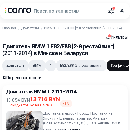
Главная
Двигатели
BMW 1
E82/E88 [2-й рестайлинг] (2011-2014)
Фильтры
Двигатель BMW 1 E82/E88 [2-й рестайлинг]
(2011-2014) в Минске и Беларуси
двигатель
BMW
1
E82/E88 [2-й рестайлинг]
График ц
⇅
По релевантности
Двигатель BMW 1 2011-2014
13 716 BYN
13 854 BYN
-1%
скидка только на CARRO
Доставка в любой Город. Поставки из
Японии и Швеции. Гарантия. Аналоги
(Совместимость с ДВС): , . 3.0 Бензин. 360 л.с.
(274 кВт). Цена за го...