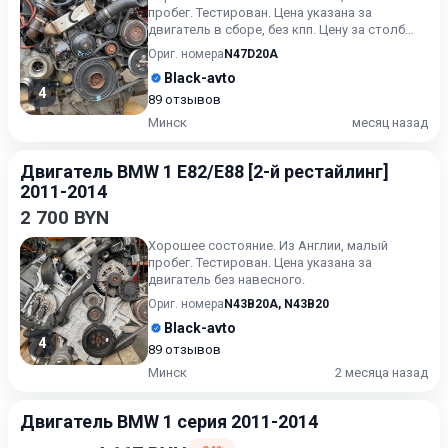
пробег. Тестирован. Цена указана за
двигатель в сборе, без кпп. Цену за столб
уточняйте.
Ориг. номера
N47D20A
Black-avto
4
89 отзывов
Минск
месяц назад
Двигатель BMW 1 E82/E88 [2-й рестайлинг]
2011-2014
2 700 BYN
Хорошее состояние. Из Англии, малый
пробег. Тестирован. Цена указана за
двигатель без навесного.
Ориг. номера
N43B20A
,
N43B20
Black-avto
4
89 отзывов
Минск
2 месяца назад
Двигатель BMW 1 серия 2011-2014