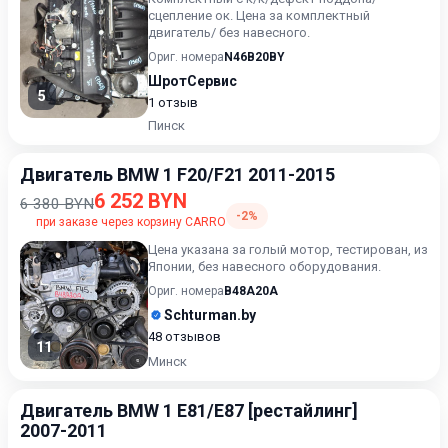
сцепление ок. Цена за комплектный
двигатель/ без навесного.
Ориг. номера
N46B20BY
ШротСервис
5
1 отзыв
Пинск
Двигатель BMW 1 F20/F21 2011-2015
6 252 BYN
6 380 BYN
-2%
при заказе через корзину CARRO
Цена указана за голый мотор, тестирован, из
Японии, без навесного оборудования.
Ориг. номера
B48A20A
Schturman.by
48 отзывов
11
Минск
Двигатель BMW 1 E81/E87 [рестайлинг]
2007-2011