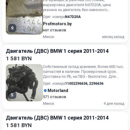
маркировка двигателя N47D20A, цена
указана за двигатель без навесного
оборудования (СТОЛБ), снят генератор,...
Ориг. номера
N47D20A
Profmotors.by
9
нет отзывов
Минск
месяц назад
Двигатель (ДВС) BMW 1 серия 2011-2014
1 581 BYN
Собственный склад хранения, более 600 тыс.
запчастей в наличии. Проверочный срок.
Доставка по РБ, на ПВЗ - бесплатно. Для
получения актуальн...
Ориг. номера
11002296636
,
2296636
Motorland
5
571 отзывов
Минск
4 дня назад
Двигатель (ДВС) BMW 1 серия 2011-2014
1 581 BYN