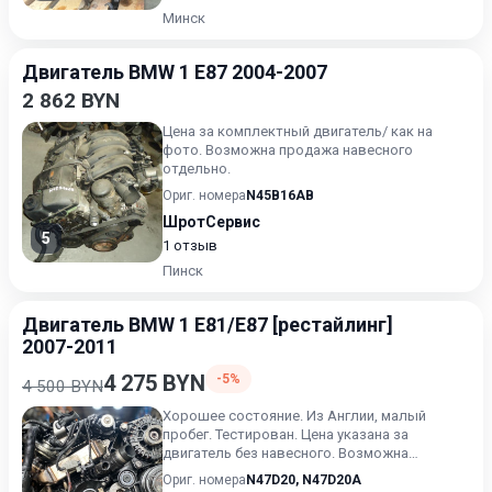
Минск
Двигатель BMW 1 E87 2004-2007
2 862 BYN
Цена за комплектный двигатель/ как на
фото. Возможна продажа навесного
отдельно.
Ориг. номера
N45B16AB
ШротСервис
5
1 отзыв
Пинск
Двигатель BMW 1 E81/E87 [рестайлинг]
2007-2011
4 275 BYN
-5%
4 500 BYN
Хорошее состояние. Из Англии, малый
пробег. Тестирован. Цена указана за
двигатель без навесного. Возможна
продажа в сборе. Цену в сборе уточ...
Ориг. номера
N47D20
,
N47D20A