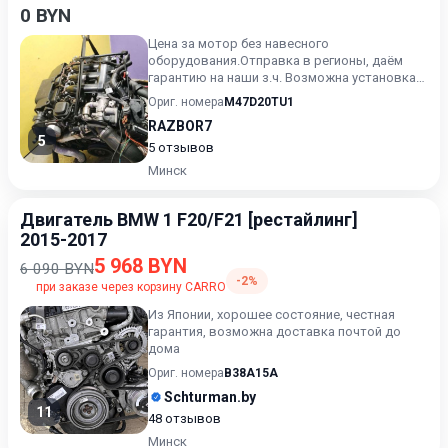
0 BYN
Цена за мотор без навесного
оборудования.Отправка в регионы, даём
гарантию на наши з.ч. Возможна установка
запчасти на нашем СТО, будьте гот...
Ориг. номера
M47D20TU1
RAZBOR7
5
5 отзывов
Минск
Двигатель BMW 1 F20/F21 [рестайлинг]
2015-2017
5 968 BYN
6 090 BYN
-2%
при заказе через корзину CARRO
Из Японии, хорошее состояние, честная
гарантия, возможна доставка почтой до
дома
Ориг. номера
B38A15A
Schturman.by
11
48 отзывов
Минск