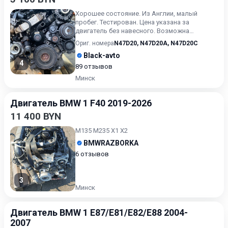
Хорошее состояние. Из Англии, малый
пробег. Тестирован. Цена указана за
двигатель без навесного. Возможна
продажа в сборе. Цену в сборе уточ...
Ориг. номера
N47D20
,
N47D20A
,
N47D20C
Black-avto
4
89 отзывов
Минск
Двигатель BMW 1 F40 2019-2026
11 400 BYN
М135 M235 X1 X2
BMWRAZBORKA
6 отзывов
3
Минск
Двигатель BMW 1 E87/E81/E82/E88 2004-
2007