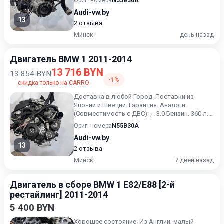
Ориг. номера
N55B30A
Audi-vw.by
13
2 отзыва
Минск
день назад
Двигатель BMW 1 2011-2014
13 716 BYN
13 854 BYN
-1%
скидка только на CARRO
Доставка в любой Город. Поставки из
Японии и Швеции. Гарантия. Аналоги
(Совместимость с ДВС): , . 3.0 Бензин. 360 л.с.
(274 кВт). Цена за го...
Ориг. номера
N55B30A
Audi-vw.by
13
2 отзыва
Минск
7 дней назад
Двигатель в сборе BMW 1 E82/E88 [2-й
рестайлинг] 2011-2014
5 400 BYN
Хорошее состояние. Из Англии, малый