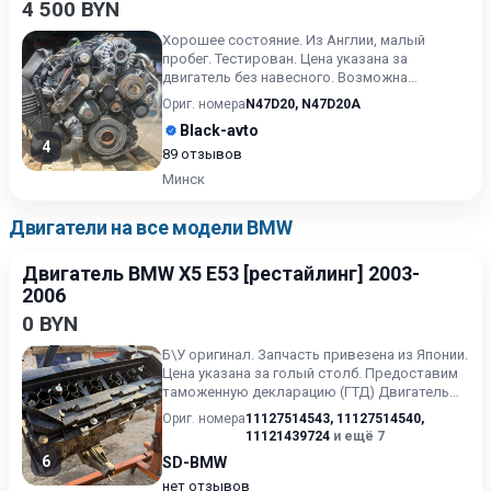
4 500 BYN
Хорошее состояние. Из Англии, малый
пробег. Тестирован. Цена указана за
двигатель без навесного. Возможна
продажа в сборе. Цену в сборе уточ...
Ориг. номера
N47D20
,
N47D20A
Black-avto
4
89 отзывов
Минск
Двигатели на все модели BMW
Двигатель BMW X5 E53 [рестайлинг] 2003-
2006
0 BYN
Б\У oригинaл. Запчасть привезена из Японии.
Цена указана за голый столб. Предоставим
таможенную декларацию (ГТД) Двигатель
BMW M54B30 Двиг...
Ориг. номера
11127514543
,
11127514540
,
11121439724
и ещё 7
6
SD-BMW
нет отзывов