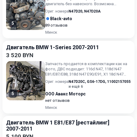
двигатель без навесного. Возможна
продажа в сборе. Цену в сборе уточ...
Ориг. номера
N47D20
,
N47D20A
Black-avto
5
89 отзывов
Минск
Двигатель BMW 1-Series 2007-2011
3 520 BYN
Запчасть продается в комплектации как на
фото, ДВС подходит: 116d N47, 118d N47
E81/E87/E88, 318d N47 E90/E91, X1 18d N47
E84. Для автомобил...
Ориг. номера
N47D20C
,
GS6-17DG
,
11002157055
и ещё 6
5
ООО Авакс Моторс
нет отзывов
Минск
Двигатель BMW 1 E81/E87 [рестайлинг]
2007-2011
5 100 BYN