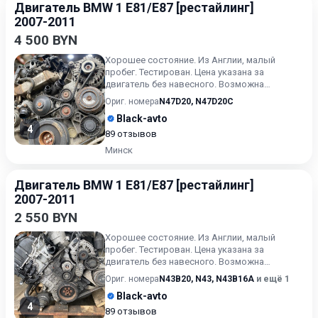
Двигатель BMW 1 E81/E87 [рестайлинг]
2007-2011
4 500 BYN
Хорошее состояние. Из Англии, малый
пробег. Тестирован. Цена указана за
двигатель без навесного. Возможна
продажа в сборе. Цену в сборе уточ...
Ориг. номера
N47D20
,
N47D20C
Black-avto
4
89 отзывов
Минск
Двигатель BMW 1 E81/E87 [рестайлинг]
2007-2011
2 550 BYN
Хорошее состояние. Из Англии, малый
пробег. Тестирован. Цена указана за
двигатель без навесного. Возможна
продажа в сборе. Цену в сборе уточ...
Ориг. номера
N43B20
,
N43
,
N43B16A
и ещё 1
Black-avto
4
89 отзывов