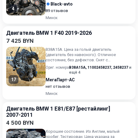
Black-avto
4
89 отзывов
Минск
Двигатель BMW 1 F40 2019-2026
7 425 BYN
B38A15A. Цена за голый двигатель
(двигатель без навесного). Отличное
состояние, без дефектов. Снят с
автомобиля 2024 года, из Европы, без пр...
Ориг. номера
B38A15A
,
11002458237
,
2458237
и
ещё 4
17
МегаПарт-АС
нет отзывов
Минск
Двигатель BMW 1 E81/E87 [рестайлинг]
2007-2011
4 500 BYN
Хорошее состояние. Из Англии, малый
пробег. Тестирован. Цена указана за