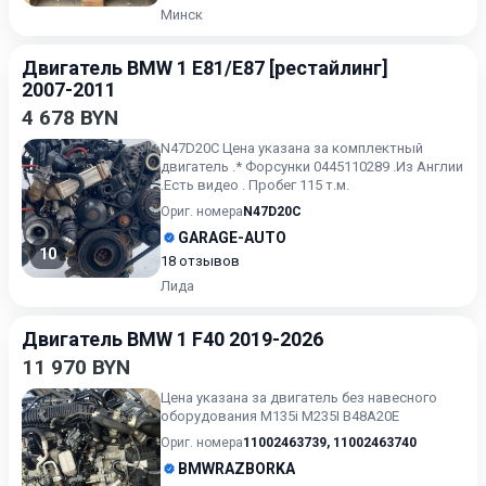
Минск
Двигатель BMW 1 E81/E87 [рестайлинг]
2007-2011
4 678 BYN
N47D20C Цена указана за комплектный
двигатель .* Форсунки 0445110289 .Из Англии
.Есть видео . Пробег 115 т.м.
Ориг. номера
N47D20C
GARAGE-AUTO
10
18 отзывов
Лида
Двигатель BMW 1 F40 2019-2026
11 970 BYN
Цена указана за двигатель без навесного
оборудования M135i M235I B48A20E
Ориг. номера
11002463739
,
11002463740
BMWRAZBORKA