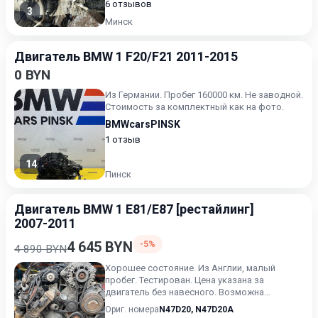
6 отзывов
3
Минск
Двигатель BMW 1 F20/F21 2011-2015
0 BYN
Из Германии. Пробег 160000 км. Не заводной.
Стоимость за комплектный как на фото.
BMWcarsPINSK
1 отзыв
14
Пинск
Двигатель BMW 1 E81/E87 [рестайлинг]
2007-2011
4 645 BYN
-5%
4 890 BYN
Хорошее состояние. Из Англии, малый
пробег. Тестирован. Цена указана за
двигатель без навесного. Возможна
продажа в сборе. Цену в сборе уточ...
Ориг. номера
N47D20
,
N47D20A