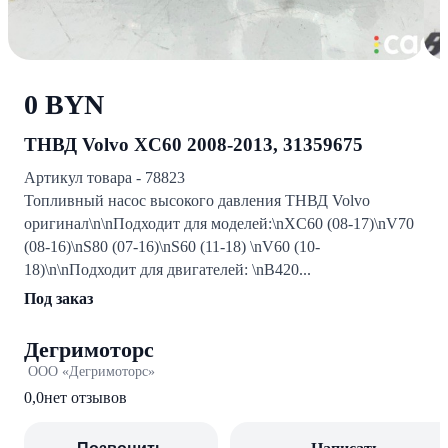
0 BYN
ТНВД Volvo XC60 2008-2013, 31359675
Артикул товара - 78823
Топливный насос высокого давления ТНВД Volvo
оригинал\n\nПодходит для моделей:\nXC60 (08-17)\nV70
(08-16)\nS80 (07-16)\nS60 (11-18) \nV60 (10-
18)\n\nПодходит для двигателей: \nB420...
Под заказ
Дегримоторс
ООО «Дегримоторс»
0,0
нет отзывов