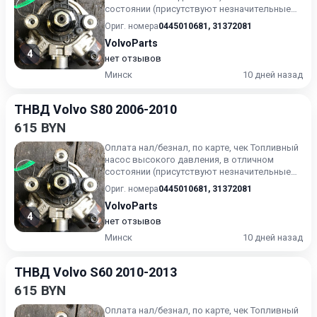
состоянии (присутствуют незначительные
следы эксплуатации). Г...
Ориг. номера
0445010681
,
31372081
VolvoParts
4
нет отзывов
Минск
10 дней назад
ТНВД Volvo S80 2006-2010
615 BYN
Оплата нал/безнал, по карте, чек Топливный
насос высокого давления, в отличном
состоянии (присутствуют незначительные
следы эксплуатации). Г...
Ориг. номера
0445010681
,
31372081
VolvoParts
4
нет отзывов
Минск
10 дней назад
ТНВД Volvo S60 2010-2013
615 BYN
Оплата нал/безнал, по карте, чек Топливный