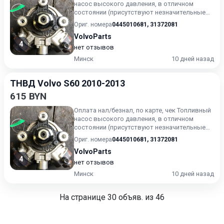
насос высокого давления, в отличном
состоянии (присутствуют незначительные
следы эксплуатации). Г...
Ориг. номера
0445010681
,
31372081
VolvoParts
4
нет отзывов
Минск
10 дней назад
ТНВД Volvo S60 2010-2013
615 BYN
Оплата нал/безнал, по карте, чек Топливный
насос высокого давления, в отличном
состоянии (присутствуют незначительные
следы эксплуатации). Г...
Ориг. номера
0445010681
,
31372081
VolvoParts
4
нет отзывов
Минск
10 дней назад
На странице
30
объяв. из 46