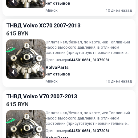
4
нет отзывов
Минск
10 дней назад
ТНВД Volvo XC70 2007-2013
615 BYN
Оплата нал/безнал, по карте, чек Топливный
насос высокого давления, в отличном
состоянии (присутствуют незначительные
следы эксплуатации). Г...
Ориг. номера
0445010681
,
31372081
VolvoParts
4
нет отзывов
Минск
10 дней назад
ТНВД Volvo V70 2007-2013
615 BYN
Оплата нал/безнал, по карте, чек Топливный
насос высокого давления, в отличном
состоянии (присутствуют незначительные
следы эксплуатации). Г...
Ориг. номера
0445010681
,
31372081