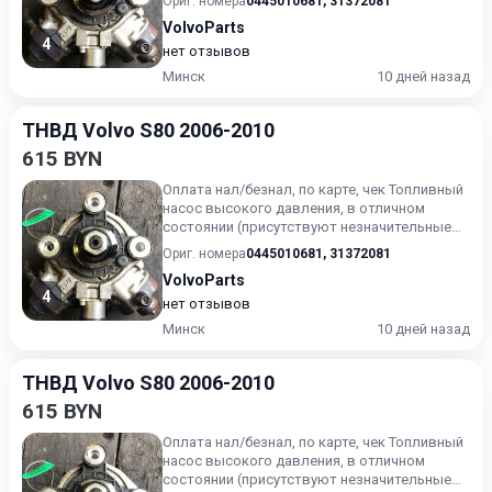
Ориг. номера
0445010681
,
31372081
VolvoParts
4
нет отзывов
Минск
10 дней назад
ТНВД Volvo S80 2006-2010
615 BYN
Оплата нал/безнал, по карте, чек Топливный
насос высокого давления, в отличном
состоянии (присутствуют незначительные
следы эксплуатации). Г...
Ориг. номера
0445010681
,
31372081
VolvoParts
4
нет отзывов
Минск
10 дней назад
ТНВД Volvo S80 2006-2010
615 BYN
Оплата нал/безнал, по карте, чек Топливный
насос высокого давления, в отличном
состоянии (присутствуют незначительные