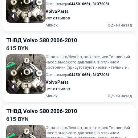
следы эксплуатации). Г...
Ориг. номера
0445010681
,
31372081
VolvoParts
4
нет отзывов
Минск
10 дней назад
ТНВД Volvo S80 2006-2010
615 BYN
Оплата нал/безнал, по карте, чек Топливный
насос высокого давления, в отличном
состоянии (присутствуют незначительные
следы эксплуатации). Г...
Ориг. номера
0445010681
,
31372081
VolvoParts
4
нет отзывов
Минск
10 дней назад
ТНВД Volvo S80 2006-2010
615 BYN
Оплата нал/безнал, по карте, чек Топливный
насос высокого давления, в отличном