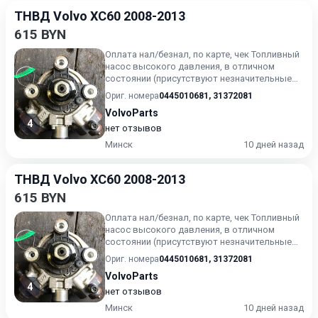
ТНВД Volvo XC60 2008-2013
615 BYN
Оплата нал/безнал, по карте, чек Топливный
насос высокого давления, в отличном
состоянии (присутствуют незначительные
следы эксплуатации). Г...
Ориг. номера
0445010681
,
31372081
VolvoParts
4
нет отзывов
Минск
10 дней назад
ТНВД Volvo XC60 2008-2013
615 BYN
Оплата нал/безнал, по карте, чек Топливный
насос высокого давления, в отличном
состоянии (присутствуют незначительные
следы эксплуатации). Г...
Ориг. номера
0445010681
,
31372081
VolvoParts
4
нет отзывов
Минск
10 дней назад