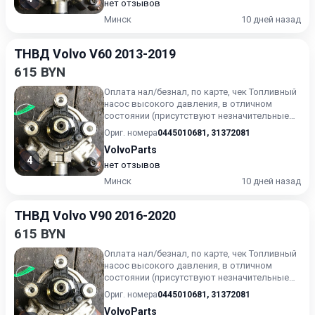
нет отзывов
Минск
10 дней назад
ТНВД Volvo V60 2013-2019
615 BYN
Оплата нал/безнал, по карте, чек Топливный
насос высокого давления, в отличном
состоянии (присутствуют незначительные
следы эксплуатации). Г...
Ориг. номера
0445010681
,
31372081
VolvoParts
4
нет отзывов
Минск
10 дней назад
ТНВД Volvo V90 2016-2020
615 BYN
Оплата нал/безнал, по карте, чек Топливный
насос высокого давления, в отличном
состоянии (присутствуют незначительные
следы эксплуатации). Г...
Ориг. номера
0445010681
,
31372081
VolvoParts