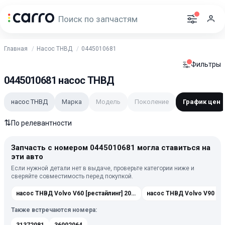
Главная
Насос ТНВД
0445010681
Фильтры
0445010681 насос ТНВД
насос ТНВД
Марка
Модель
Поколение
График цен
⇅
По релевантности
Запчасть с номером 0445010681 могла ставиться на
эти авто
Если нужной детали нет в выдаче, проверьте категории ниже и
сверяйте совместимость перед покупкой.
насос ТНВД Volvo V60 [рестайлинг] 2013-2019
насос ТНВД Volvo V90 2 
Также встречаются номера: