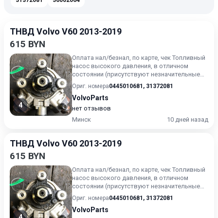
31372081
36002064
ТНВД Volvo V60 2013-2019
615 BYN
Оплата нал/безнал, по карте, чек Топливный
насос высокого давления, в отличном
состоянии (присутствуют незначительные
следы эксплуатации). Г...
Ориг. номера
0445010681
,
31372081
VolvoParts
4
нет отзывов
Минск
10 дней назад
ТНВД Volvo V60 2013-2019
615 BYN
Оплата нал/безнал, по карте, чек Топливный
насос высокого давления, в отличном
состоянии (присутствуют незначительные
следы эксплуатации). Г...
Ориг. номера
0445010681
,
31372081
VolvoParts
4