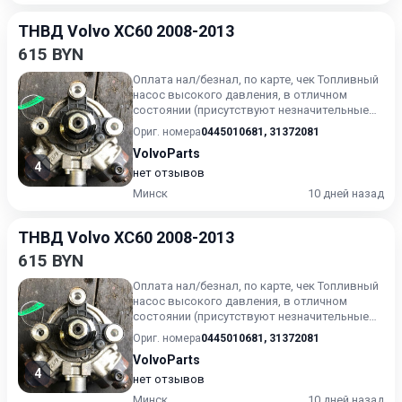
ТНВД Volvo XC60 2008-2013
615 BYN
Оплата нал/безнал, по карте, чек Топливный
насос высокого давления, в отличном
состоянии (присутствуют незначительные
следы эксплуатации). Г...
Ориг. номера
0445010681
,
31372081
VolvoParts
4
нет отзывов
Минск
10 дней назад
ТНВД Volvo XC60 2008-2013
615 BYN
Оплата нал/безнал, по карте, чек Топливный
насос высокого давления, в отличном
состоянии (присутствуют незначительные
следы эксплуатации). Г...
Ориг. номера
0445010681
,
31372081
VolvoParts
4
нет отзывов
Минск
10 дней назад