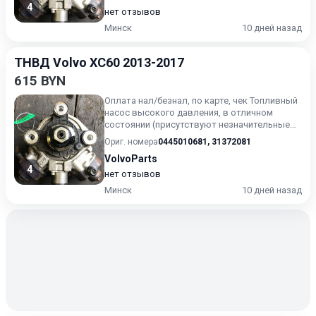
4
нет отзывов
Минск
10 дней назад
ТНВД Volvo XC60 2013-2017
615 BYN
Оплата нал/безнал, по карте, чек Топливный
насос высокого давления, в отличном
состоянии (присутствуют незначительные
следы эксплуатации). Г...
Ориг. номера
0445010681
,
31372081
VolvoParts
4
нет отзывов
Минск
10 дней назад