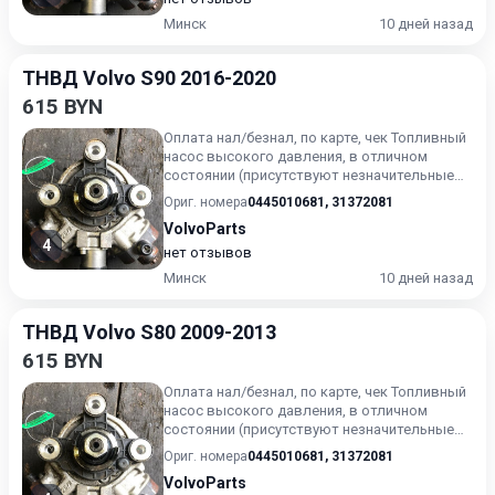
Минск
10 дней назад
ТНВД Volvo S90 2016-2020
615 BYN
Оплата нал/безнал, по карте, чек Топливный
насос высокого давления, в отличном
состоянии (присутствуют незначительные
следы эксплуатации). Г...
Ориг. номера
0445010681
,
31372081
VolvoParts
4
нет отзывов
Минск
10 дней назад
ТНВД Volvo S80 2009-2013
615 BYN
Оплата нал/безнал, по карте, чек Топливный
насос высокого давления, в отличном
состоянии (присутствуют незначительные
следы эксплуатации). Г...
Ориг. номера
0445010681
,
31372081
VolvoParts