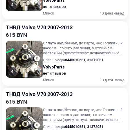
VolvoParts
4
нет отзывов
Минск
10 дней назад
ТНВД Volvo V70 2007-2013
615 BYN
Оплата нал/безнал, по карте, чек Топливный
насос высокого давления, в отличном
состоянии (присутствуют незначительные
следы эксплуатации). Г...
Ориг. номера
0445010681
,
31372081
VolvoParts
4
нет отзывов
Минск
10 дней назад
ТНВД Volvo V70 2007-2013
615 BYN
Оплата нал/безнал, по карте, чек Топливный
насос высокого давления, в отличном
состоянии (присутствуют незначительные
следы эксплуатации). Г...
Ориг. номера
0445010681
,
31372081