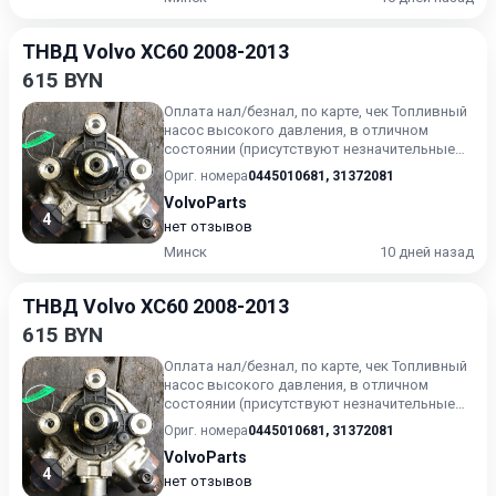
ТНВД Volvo XC60 2008-2013
615 BYN
Оплата нал/безнал, по карте, чек Топливный
насос высокого давления, в отличном
состоянии (присутствуют незначительные
следы эксплуатации). Г...
Ориг. номера
0445010681
,
31372081
VolvoParts
4
нет отзывов
Минск
10 дней назад
ТНВД Volvo XC60 2008-2013
615 BYN
Оплата нал/безнал, по карте, чек Топливный
насос высокого давления, в отличном
состоянии (присутствуют незначительные
следы эксплуатации). Г...
Ориг. номера
0445010681
,
31372081
VolvoParts
4
нет отзывов