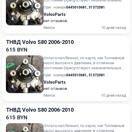
состоянии (присутствуют незначительные
следы эксплуатации). Г...
Ориг. номера
0445010681
,
31372081
VolvoParts
4
нет отзывов
Минск
10 дней назад
ТНВД Volvo S80 2006-2010
615 BYN
Оплата нал/безнал, по карте, чек Топливный
насос высокого давления, в отличном
состоянии (присутствуют незначительные
следы эксплуатации). Г...
Ориг. номера
0445010681
,
31372081
VolvoParts
4
нет отзывов
Минск
10 дней назад
ТНВД Volvo S80 2006-2010
615 BYN
Оплата нал/безнал, по карте, чек Топливный
насос высокого давления, в отличном