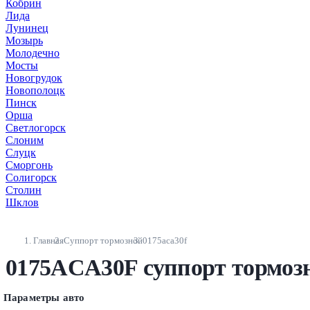
Кобрин
Лида
Лунинец
Мозырь
Молодечно
Мосты
Новогрудок
Новополоцк
Пинск
Орша
Светлогорск
Слоним
Слуцк
Сморгонь
Солигорск
Столин
Шклов
Главная
Суппорт тормозной
0175aca30f
0175ACA30F суппорт тормоз
Параметры авто