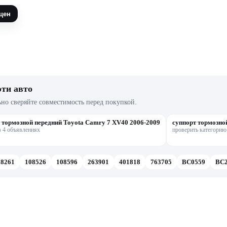
цен
эти авто
ьно сверяйте совместимость перед покупкой.
 тормозной передний Toyota Camry 7 XV40 2006-2009
суппорт тормозно
в 4 объявлениях
проверить категорию
08261
108526
108596
263901
401818
763705
BC0559
BC2