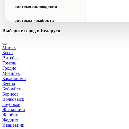
система охлаждения
системы комфорта
Выберите город в Беларуси
стекла
Минск
стеклоочистители
Брест
Витебск
топливная система
Гомель
Гродно
Могилев
тормозная система
Барановичи
Береза
Бобруйск
трансмиссия
Борисов
Волковыск
электрика
Глубокое
Житковичи
Жлобин
Жодино
Ивацевичи