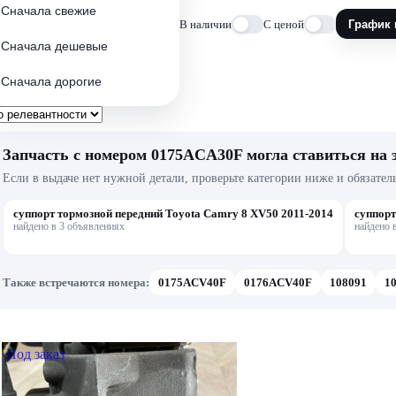
Сначала свежие
В наличии
С ценой
График 
Сначала дешевые
Сначала дорогие
Запчасть с номером 0175ACA30F могла ставиться на 
Если в выдаче нет нужной детали, проверьте категории ниже и обязател
суппорт тормозной передний Toyota Camry 8 XV50 2011-2014
суппорт
найдено в 3 объявлениях
найдено 
Также встречаются номера:
0175ACV40F
0176ACV40F
108091
1
Под заказ