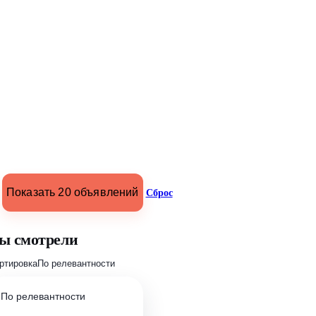
Показать 20 объявлений
Сброс
ы смотрели
ртировка
По релевантности
По релевантности