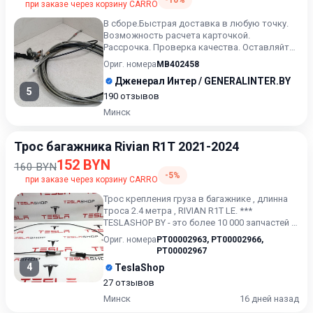
-10%
при заказе через корзину CARRO
В сборе.Быстрая доставка в любую точку.
Возможность расчета карточкой.
Рассрочка. Проверка качества. Оставляйте
сообщения ( или выбранный ар...
Ориг. номера
MB402458
Дженерал Интер / GENERALINTER.BY
5
190 отзывов
Минск
Трос багажника Rivian R1T 2021-2024
152 BYN
160 BYN
-5%
при заказе через корзину CARRO
Трос крепления груза в багажнике , длинна
троса 2.4 метра , RIVIAN R1T LE. ***
TESLASHOP BY - это более 10 000 запчастей и
аксессуаров для T...
Ориг. номера
PT00002963
,
PT00002966
,
PT00002967
4
TeslaShop
27 отзывов
Минск
16 дней назад