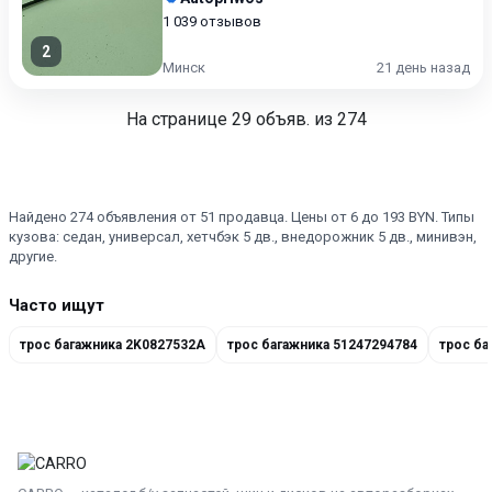
1 039 отзывов
2
Минск
21 день назад
На странице
29
объяв. из 274
Найдено 274 объявления от 51 продавца. Цены от 6 до 193 BYN. Типы
кузова: седан, универсал, хетчбэк 5 дв., внедорожник 5 дв., минивэн,
другие.
Часто ищут
трос багажника 2K0827532A
трос багажника 51247294784
трос ба