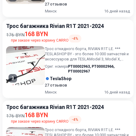
27 отзывов
Минск
16 дней назад
Трос багажника Rivian R1T 2021-2024
168 BYN
176 BYN
-4%
при заказе через корзину CARRO
Трос откидного борта, RIVIAN R1T LE. ***
TESLASHOP BY - это более 10 000 запчастей и
аксессуаров для TESLAModel 3, Model X,
Model S, Model Y...
Ориг. номера
PT00002963
,
PT00002966
,
PT00002967
3
TeslaShop
27 отзывов
Минск
16 дней назад
Трос багажника Rivian R1T 2021-2024
168 BYN
176 BYN
-4%
при заказе через корзину CARRO
Трос откидного борта, RIVIAN R1T LE. ***
TESLASHOP BY - это более 10 000 запчастей и