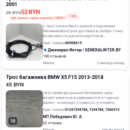
2001
52 BYN
58 BYN
-10%
при заказе через корзину CARRO
+ трос лючка бака с ручкой открывания
багажникаБыстрая доставка в любую точку.
Возможность расчета карточкой.
Рассрочка. Проверка качества....
Ориг. номера
00908A19
Дженерал Интер / GENERALINTER.BY
4
190 отзывов
Минск
2 месяца назад
Трос багажника BMW X5 F15 2013-2018
45 BYN
трос привода крышки багажника. цена
может меняться в зависимости от курсов
валют - конечную стоимость уточняйте.
Ориг. номера
51247294784
,
7294784
,
7360310
ИП Лебедевич Ю. А.
10
22 отзыва
Минск
месяц назад