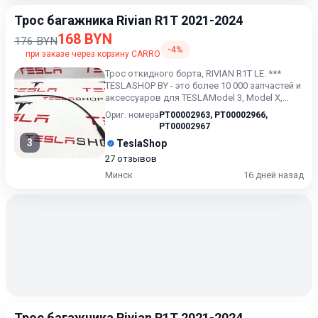
Трос багажника Rivian R1T 2021-2024
168 BYN
176 BYN
-4%
при заказе через корзину CARRO
Трос откидного борта, RIVIAN R1T LE. ***
TESLASHOP BY - это более 10 000 запчастей и
аксессуаров для TESLAModel 3, Model X,
Model S, Model Y...
Ориг. номера
PT00002963
,
PT00002966
,
PT00002967
3
TeslaShop
27 отзывов
Минск
16 дней назад
Трос багажника Rivian R1T 2021-2024