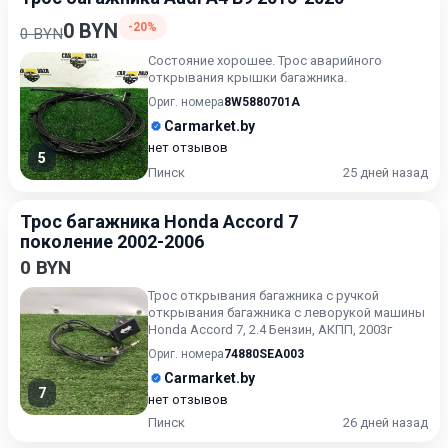
0 BYN
-20%
0 BYN
Состояние хорошее. Трос аварийного
открывания крышки багажника.
Ориг. номера
8W5880701A
Carmarket.by
нет отзывов
5
Пинск
25 дней назад
Трос багажника Honda Accord 7
поколение 2002-2006
0 BYN
Трос открывания багажника с ручкой
открывания багажника с леворукой машины
Honda Accord 7, 2.4 Бензин, АКПП, 2003г
Ориг. номера
74880SEA003
Carmarket.by
7
нет отзывов
Пинск
26 дней назад