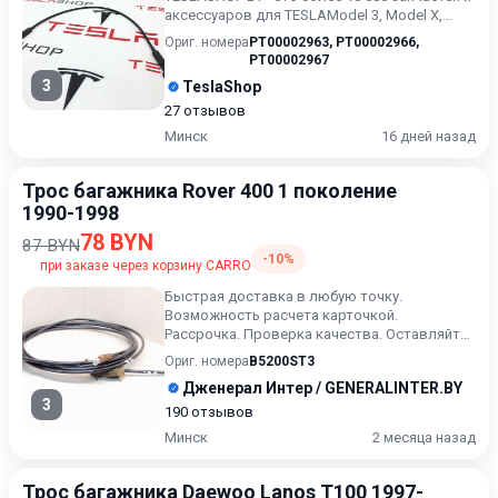
аксессуаров для TESLAModel 3, Model X,
Model S, Model Y...
Ориг. номера
PT00002963
,
PT00002966
,
PT00002967
3
TeslaShop
27 отзывов
Минск
16 дней назад
Трос багажника Rover 400 1 поколение
1990-1998
78 BYN
87 BYN
-10%
при заказе через корзину CARRO
Быстрая доставка в любую точку.
Возможность расчета карточкой.
Рассрочка. Проверка качества. Оставляйте
сообщения ( или выбранный артикул) в...
Ориг. номера
B5200ST3
Дженерал Интер / GENERALINTER.BY
3
190 отзывов
Минск
2 месяца назад
Трос багажника Daewoo Lanos T100 1997-