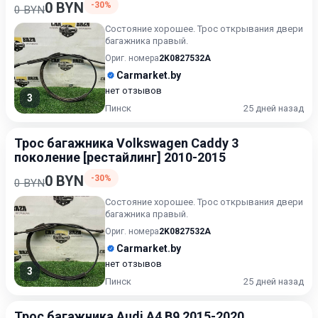
0 BYN
-30%
0 BYN
Состояние хорошее. Трос открывания двери
багажника правый.
Ориг. номера
2K0827532A
Carmarket.by
нет отзывов
3
Пинск
25 дней назад
Трос багажника Volkswagen Caddy 3
поколение [рестайлинг] 2010-2015
0 BYN
-30%
0 BYN
Состояние хорошее. Трос открывания двери
багажника правый.
Ориг. номера
2K0827532A
Carmarket.by
нет отзывов
3
Пинск
25 дней назад
Трос багажника Audi A4 B9 2015-2020