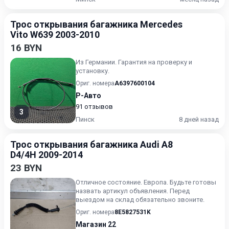
Трос открывания багажника Mercedes
Vito W639 2003-2010
16 BYN
Из Германии. Гарантия на проверку и
установку.
Ориг. номера
A6397600104
Р-Авто
91 отзывов
3
Пинск
8 дней назад
Трос открывания багажника Audi A8
D4/4H 2009-2014
23 BYN
Отличное состояние. Европа. Будьте готовы
назвать артикул объявления. Перед
выездом на склад обязательно звоните.
Ориг. номера
8E5827531K
Магазин 22