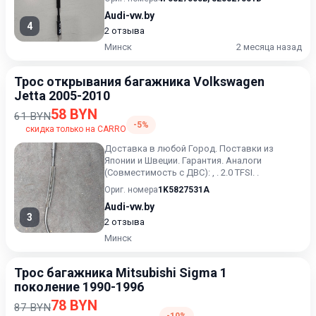
Audi-vw.by
4
2 отзыва
Минск
2 месяца назад
Трос открывания багажника Volkswagen
Jetta 2005-2010
58 BYN
61 BYN
-5%
скидка только на CARRO
Доставка в любой Город. Поставки из
Японии и Швеции. Гарантия. Аналоги
(Совместимость с ДВС): , . 2.0 TFSI. .
Ориг. номера
1K5827531A
Audi-vw.by
3
2 отзыва
Минск
Трос багажника Mitsubishi Sigma 1
поколение 1990-1996
78 BYN
87 BYN