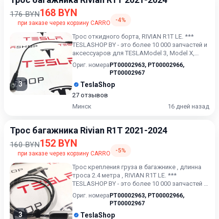
168 BYN
176 BYN
-4%
при заказе через корзину CARRO
Трос откидного борта, RIVIAN R1T LE. ***
TESLASHOP BY - это более 10 000 запчастей и
аксессуаров для TESLAModel 3, Model X,
Model S, Model Y...
Ориг. номера
PT00002963
,
PT00002966
,
PT00002967
3
TeslaShop
27 отзывов
Минск
16 дней назад
Трос багажника Rivian R1T 2021-2024
152 BYN
160 BYN
-5%
при заказе через корзину CARRO
Трос крепления груза в багажнике , длинна
троса 2.4 метра , RIVIAN R1T LE. ***
TESLASHOP BY - это более 10 000 запчастей и
аксессуаров для T...
Ориг. номера
PT00002963
,
PT00002966
,
PT00002967
3
TeslaShop