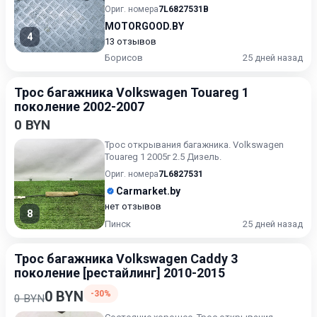
будьте готовы назвать...
Ориг. номера
7L6827531B
MOTORGOOD.BY
4
13 отзывов
Борисов
25 дней назад
Трос багажника Volkswagen Touareg 1
поколение 2002-2007
0 BYN
Трос открывания багажника. Volkswagen
Touareg 1 2005г 2.5 Дизель.
Ориг. номера
7L6827531
Carmarket.by
нет отзывов
8
Пинск
25 дней назад
Трос багажника Volkswagen Caddy 3
поколение [рестайлинг] 2010-2015
0 BYN
-30%
0 BYN