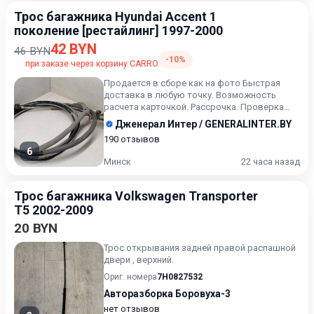
Трос багажника Hyundai Accent 1
поколение [рестайлинг] 1997-2000
42 BYN
46 BYN
-10%
при заказе через корзину CARRO
Продается в сборе как на фото Быстрая
доставка в любую точку. Возможность
расчета карточкой. Рассрочка. Проверка
качества. Оставляйте сообще...
Дженерал Интер / GENERALINTER.BY
190 отзывов
6
Минск
22 часа назад
Трос багажника Volkswagen Transporter
T5 2002-2009
20 BYN
Трос открывания задней правой распашной
двери , верхний.
Ориг. номера
7H0827532
Авторазборка Боровуха-3
нет отзывов