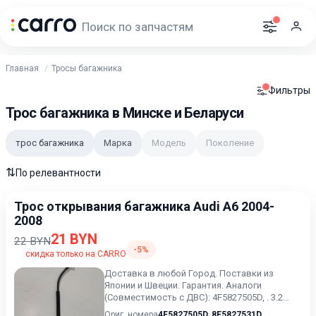
Главная
Тросы багажника
Фильтры
Трос багажника в Минске и Беларуси
трос багажника
Марка
Модель
Поколение
⇅
По релевантности
Трос открывания багажника Audi A6 2004-
2008
21 BYN
22 BYN
-5%
скидка только на CARRO
Доставка в любой Город. Поставки из
Японии и Швеции. Гарантия. Аналоги
(Совместимость с ДВС): 4F5827505D, . 3.2
Бензин. .
Ориг. номера
4F5827505D
,
8E5827531D