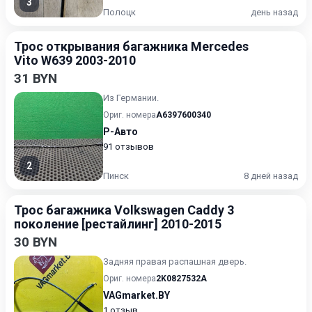
3
Полоцк
день назад
Трос открывания багажника Mercedes
Vito W639 2003-2010
31 BYN
Из Германии.
Ориг. номера
A6397600340
Р-Авто
91 отзывов
2
Пинск
8 дней назад
Трос багажника Volkswagen Caddy 3
поколение [рестайлинг] 2010-2015
30 BYN
Задняя правая распашная дверь.
Ориг. номера
2K0827532A
VAGmarket.BY
1 отзыв