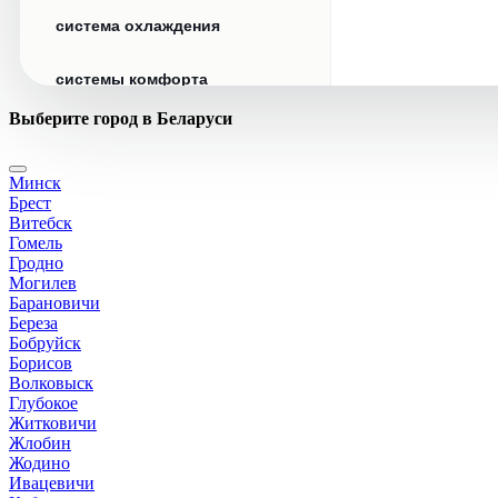
система охлаждения
системы комфорта
Выберите город в Беларуси
стекла
Минск
стеклоочистители
Брест
Витебск
топливная система
Гомель
Гродно
Могилев
тормозная система
Барановичи
Береза
Бобруйск
трансмиссия
Борисов
Волковыск
электрика
Глубокое
Житковичи
Жлобин
Жодино
Ивацевичи