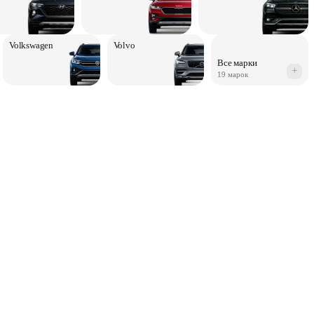
Volkswagen
Volvo
Все марки
+
19 марок