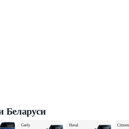
и Беларуси
Geely
Haval
Citroen