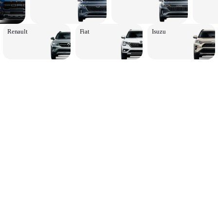
Renault
Fiat
Isuzu