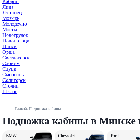
Кобрин
Лида
Лунинец
Мозырь
Молодечно
Мосты
Новогрудок
Новополоцк
Пинск
Орша
Светлогорск
Слоним
Слуцк
Сморгонь
Солигорск
Столин
Шклов
Главная
Подножка кабины
Подножка кабины в Минске 
BMW
Chevrolet
Ford