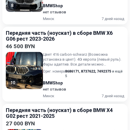
8
BMWShop
нет отзывов
Минск
7 дней назад
Передняя часть (ноускат) в сборе BMW X6
G06 рест 2023-2026
46 500 BYN
Цвет 416 carbon-schwarz (Возможна
установка в цвет). 40i европа (левый руль).
Фары адаптив. Все детали можно
устанавливать в цвет! Пробег на...
Ориг. номера
8686171
,
8737622
,
7492375
и ещё
5
10
BMWShop
нет отзывов
Минск
7 дней назад
Передняя часть (ноускат) в сборе BMW X4
G02 рест 2021-2025
27 000 BYN