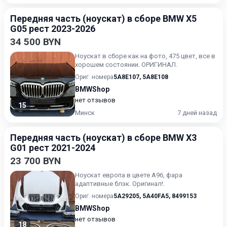
Передняя часть (ноускат) в сборе BMW X5
G05 рест 2023-2026
34 500 BYN
Ноускат в сборе как на фото, 475 цвет, все в
хорошем состоянии. ОРИГИНАЛ.
Ориг. номера
5A8E107
,
5A8E108
BMWShop
нет отзывов
15
Минск
7 дней назад
Передняя часть (ноускат) в сборе BMW X3
G01 рест 2021-2024
23 700 BYN
Ноускат европа в цвете А96, фара
адаптивные блэк. Оригинал!.
Ориг. номера
5A29205
,
5A40FA5
,
8499153
BMWShop
нет отзывов
18