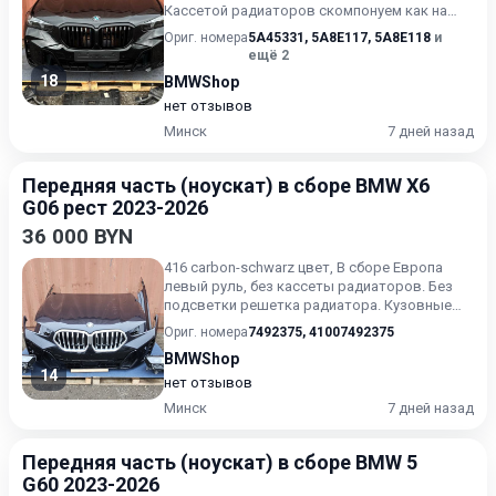
Кассетой радиаторов скомпонуем как на
дизель так и на...
Ориг. номера
5A45331
,
5A8E117
,
5A8E118
и
ещё 2
18
BMWShop
нет отзывов
Минск
7 дней назад
Передняя часть (ноускат) в сборе BMW X6
G06 рест 2023-2026
36 000 BYN
416 carbon-schwarz цвет, В сборе Европа
левый руль, без кассеты радиаторов. Без
подсветки решетка радиатора. Кузовные
детали под покраску.
Ориг. номера
7492375
,
41007492375
BMWShop
14
нет отзывов
Минск
7 дней назад
Передняя часть (ноускат) в сборе BMW 5
G60 2023-2026