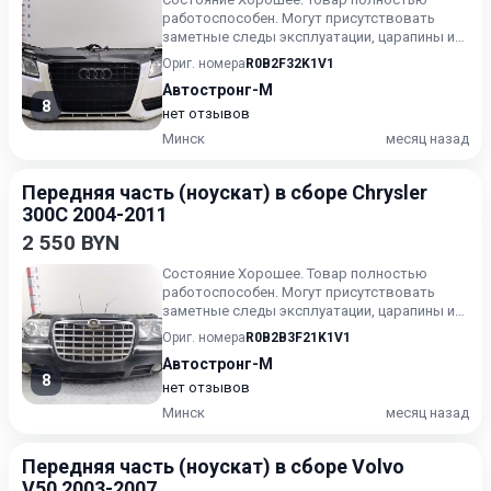
работоспособен. Могут присутствовать
заметные следы эксплуатации, царапины и/
или износ. Товар может испол...
Ориг. номера
R0B2F32K1V1
Автостронг-М
8
нет отзывов
Минск
месяц назад
Передняя часть (ноускат) в сборе Chrysler
300C 2004-2011
2 550 BYN
Состояние Хорошее. Товар полностью
работоспособен. Могут присутствовать
заметные следы эксплуатации, царапины и/
или износ. Товар может испол...
Ориг. номера
R0B2B3F21K1V1
Автостронг-М
8
нет отзывов
Минск
месяц назад
Передняя часть (ноускат) в сборе Volvo
V50 2003-2007