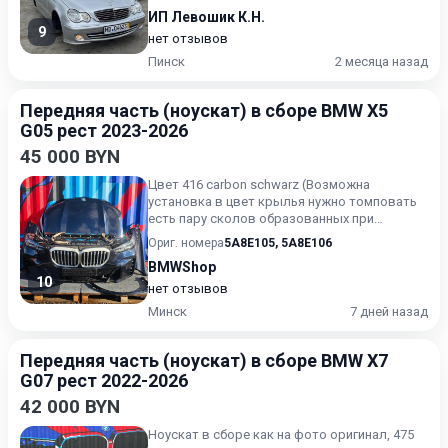
ИП Левошик К.Н.
9
нет отзывов
Пинск
2 месяца назад
Передняя часть (ноускат) в сборе BMW X5
G05 рест 2023-2026
45 000 BYN
Цвет 416 carbon schwarz (Возможна
установка в цвет крылья нужно томповать
есть пару сколов образованных при
доставке). 40i европа (левый рул...
Ориг. номера
5A8E105
,
5A8E106
BMWShop
10
нет отзывов
Минск
7 дней назад
Передняя часть (ноускат) в сборе BMW X7
G07 рест 2022-2026
42 000 BYN
Ноускат в сборе как на фото оригинал, 475