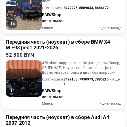
цвет.
Ориг. номера
8472275
,
8589043
,
8686172
BMWShop
нет отзывов
14
Минск
7 дней назад
Передняя часть (ноускат) в сборе BMW X4
M F98 рест 2021-2026
52 500 BYN
475 black-sapphire metallic цвет, фары Лазер,
ОРИГИНАЛ. Ноускат в сборе как на фото.
Возможна установка в цвет без покраски.
Ориг. номера
8499153
,
7930973
,
7885215
и ещё
1
11
BMWShop
нет отзывов
Минск
7 дней назад
Передняя часть (ноускат) в сборе Audi A4
2007-2012