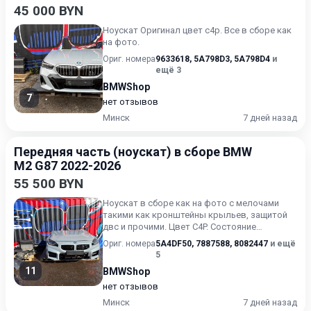
45 000 BYN
Ноускат Оригинал цвет c4p. Все в сборе как
на фото.
Ориг. номера
9633618
,
5A798D3
,
5A798D4
и
ещё 3
BMWShop
7
нет отзывов
Минск
7 дней назад
Передняя часть (ноускат) в сборе BMW
M2 G87 2022-2026
55 500 BYN
Ноускат в сборе как на фото с мелочами
такими как кронштейны крыльев, защитой
двс и прочими. Цвет C4P. Состояние
отличное, оригинал! Кузовны...
Ориг. номера
5A4DF50
,
7887588
,
8082447
и ещё
5
11
BMWShop
нет отзывов
Минск
7 дней назад