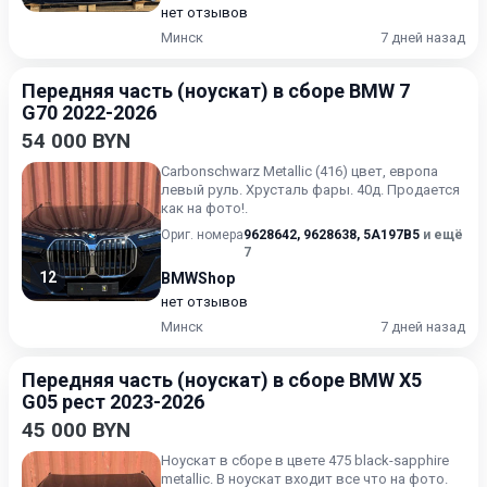
нет отзывов
Минск
7 дней назад
Передняя часть (ноускат) в сборе BMW 7
G70 2022-2026
54 000 BYN
Carbonschwarz Metallic (416) цвет, европа
левый руль. Хрусталь фары. 40д. Продается
как на фото!.
Ориг. номера
9628642
,
9628638
,
5A197B5
и ещё
7
12
BMWShop
нет отзывов
Минск
7 дней назад
Передняя часть (ноускат) в сборе BMW X5
G05 рест 2023-2026
45 000 BYN
Ноускат в сборе в цвете 475 black-sapphire
metallic. В ноускат входит все что на фото.