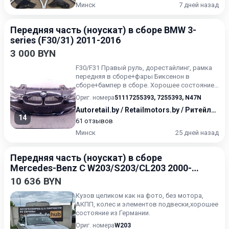
Минск
7 дней назад
Передняя часть (ноускат) в сборе BMW 3-
series (F30/31) 2011-2016
3 000 BYN
F30/F31 Правый руль, дорестайлинг, рамка
передняя в сборе+фары Биксенон в
сборе+бампер в сборе. Хорошее состояние,
без повреждений.Подходит...
Ориг. номера
51117255393
,
7255393
,
N47N
Autoretail.by / Retailmotors.by / Ритейлмоторс / Авторитейл
14
61 отзывов
Минск
25 дней назад
Передняя часть (ноускат) в сборе
Mercedes-Benz C W203/S203/CL203 2000-
2004
10 636 BYN
Кузов целиком как на фото, без мотора,
АКПП, колес и элементов подвески,хорошее
состояние из Германии.
Ориг. номера
W203