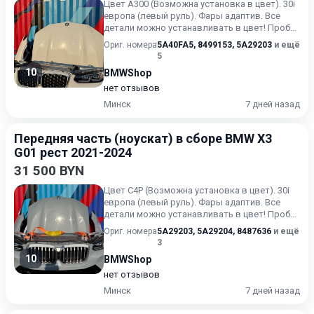
Цвет А300 (Возможна установка в цвет). 30i
европа (левый руль). Фары адаптив. Все
детали можно устанавливать в цвет! Пробег
на авто был 10 к...
Ориг. номера
5A40FA5
,
8499153
,
5A29203
и ещё
5
10
BMWShop
нет отзывов
Минск
7 дней назад
Передняя часть (ноускат) в сборе BMW X3
G01 рест 2021-2024
31 500 BYN
Цвет С4P (Возможна установка в цвет). 30i
европа (левый руль). Фары адаптив. Все
детали можно устанавливать в цвет! Пробег
на авто был 10 км...
Ориг. номера
5A29203
,
5A29204
,
8487636
и ещё
3
10
BMWShop
нет отзывов
Минск
7 дней назад