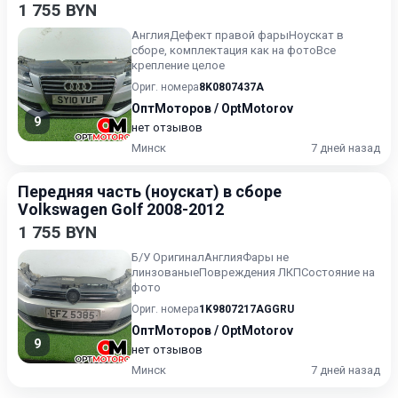
1 755 BYN
АнглияДефект правой фарыНоускат в
сборе, комплектация как на фотоВсе
крепление целое
Ориг. номера
8K0807437A
ОптМоторов / OptMotorov
9
нет отзывов
Минск
7 дней назад
Передняя часть (ноускат) в сборе
Volkswagen Golf 2008-2012
1 755 BYN
Б/У ОригиналАнглияФары не
линзованыеПовреждения ЛКПСостояние на
фото
Ориг. номера
1K9807217AGGRU
ОптМоторов / OptMotorov
9
нет отзывов
Минск
7 дней назад