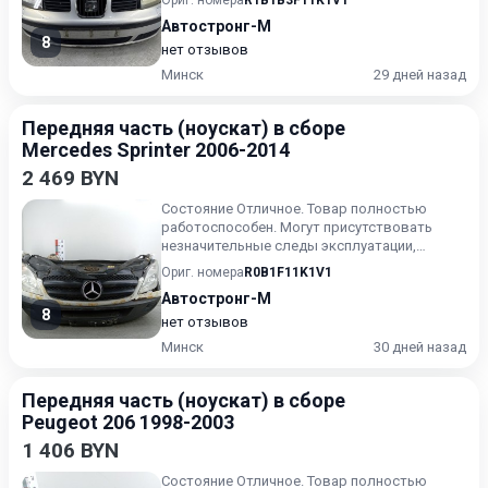
Ориг. номера
R1B1B3F11K1V1
Автостронг-М
8
нет отзывов
Минск
29 дней назад
Передняя часть (ноускат) в сборе
Mercedes Sprinter 2006-2014
2 469 BYN
Состояние Отличное. Товар полностью
работоспособен. Могут присутствовать
незначительные следы эксплуатации,
царапины на лакокрасочном покрыт...
Ориг. номера
R0B1F11K1V1
Автостронг-М
8
нет отзывов
Минск
30 дней назад
Передняя часть (ноускат) в сборе
Peugeot 206 1998-2003
1 406 BYN
Состояние Отличное. Товар полностью