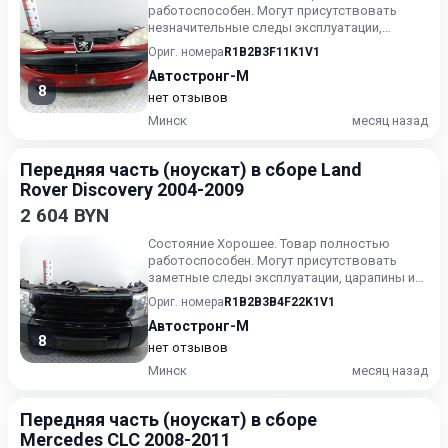
работоспособен. Могут присутствовать
незначительные следы эксплуатации,
царапины на лакокрасочном покрыт...
Ориг. номера
R1B2B3F11K1V1
Автостронг-М
8
нет отзывов
Минск
месяц назад
Передняя часть (ноускат) в сборе Land
Rover Discovery 2004-2009
2 604 BYN
Состояние Хорошее. Товар полностью
работоспособен. Могут присутствовать
заметные следы эксплуатации, царапины и/
или износ. Товар может испол...
Ориг. номера
R1B2B3B4F22K1V1
Автостронг-М
8
нет отзывов
Минск
месяц назад
Передняя часть (ноускат) в сборе
Mercedes CLC 2008-2011