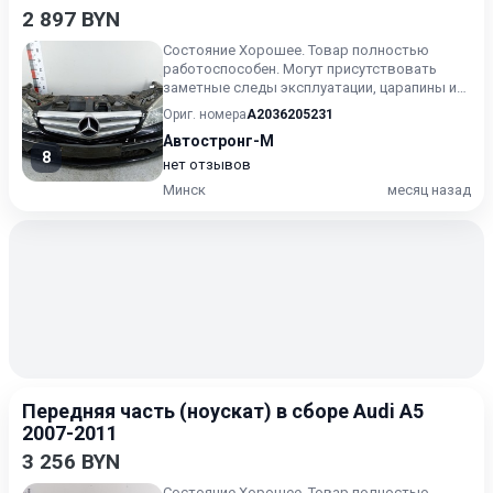
2 897 BYN
Состояние Хорошее. Товар полностью
работоспособен. Могут присутствовать
заметные следы эксплуатации, царапины и/
или износ. Товар может испол...
Ориг. номера
A2036205231
Автостронг-М
8
нет отзывов
Минск
месяц назад
Передняя часть (ноускат) в сборе Audi A5
2007-2011
3 256 BYN
Состояние Хорошее. Товар полностью