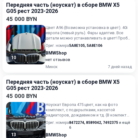
Передняя часть (ноускат) в сборе BMW X5
G05 рест 2023-2026
45 000 BYN
Цвет А96 (Возможна установка в цвет). 40i
европа (левый руль). Фары адаптив. Все
детали можно устанавливать в цвет! Пробег
на авто был 10 км...
Ориг. номера
5A8E105
,
5A8E106
BMWShop
10
нет отзывов
Минск
7 дней назад
Передняя часть (ноускат) в сборе BMW X5
G05 рест 2023-2026
45 000 BYN
Ноускат Европа 475 цвет, как на фото
комплект, с подкрылками, кассетой
радиаторов, дождевиком и тд. (В комлект
входят светлые фары).
Ориг. номера
8472274
,
8589042
,
7492375
и ещё
6
13
BMWShop