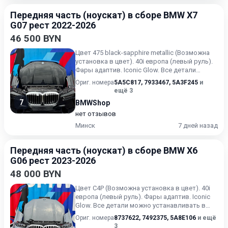
Передняя часть (ноускат) в сборе BMW X7
G07 рест 2022-2026
46 500 BYN
Цвет 475 black-sapphire metallic (Возможна
установка в цвет). 40i европа (левый руль).
Фары адаптив. Iconic Glow. Все детали
можно устанавли...
Ориг. номера
5A5C817
,
7933467
,
5A3F245
и
ещё 3
7
BMWShop
нет отзывов
Минск
7 дней назад
Передняя часть (ноускат) в сборе BMW X6
G06 рест 2023-2026
48 000 BYN
Цвет С4P (Возможна установка в цвет). 40i
европа (левый руль). Фары адаптив. Iconic
Glow. Все детали можно устанавливать в
цвет! Пробег на а...
Ориг. номера
8737622
,
7492375
,
5A8E106
и ещё
3