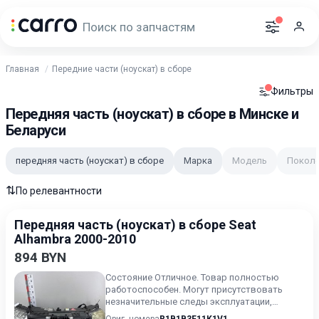
Главная
Передние части (ноускат) в сборе
Фильтры
Передняя часть (ноускат) в сборе в Минске и
Беларуси
передняя часть (ноускат) в сборе
Марка
Модель
Покол
⇅
По релевантности
Передняя часть (ноускат) в сборе Seat
Alhambra 2000-2010
894 BYN
Состояние Отличное. Товар полностью
работоспособен. Могут присутствовать
незначительные следы эксплуатации,
царапины на лакокрасочном покрыт...