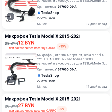
запчастей и аксессуаров для TESLAModel 3,
Model X, Model S, M...
Ориг. номера
1047000-00-A
TeslaShop
3
27 отзывов
Минск
17 дней назад
Микрофон Tesla Model X 2015-2021
12 BYN
28 BYN
-55%
при заказе через корзину CARRO
Микрофон, стойка А верхняя, Tesla Model X.
*** TESLASHOP BY - это более 10 000
запчастей и аксессуаров для TESLAModel 3,
Model X, Model S, M...
Ориг. номера
1047000-00-A
TeslaShop
4
27 отзывов
Минск
17 дней назад
Микрофон Tesla Model X 2015-2021
27 BYN
28 BYN
-5%
при заказе через корзину CARRO