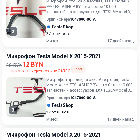
Микрофон, стойка А верхняя, Tesla Model X.
*** TESLASHOP BY - это более 10 000
запчастей и аксессуаров для TESLAModel 3,
Model X, Model S, M...
Ориг. номера
1047000-00-A
TeslaShop
2
27 отзывов
Минск
17 дней назад
Микрофон Tesla Model X 2015-2021
12 BYN
28 BYN
-55%
при заказе через корзину CARRO
Микрофон правый, стойка А верхняя, Tesla
Model X. *** TESLASHOP BY - это более 10 000
запчастей и аксессуаров для TESLAModel 3,
Model X, Mod...
Ориг. номера
1047000-00-A
TeslaShop
3
27 отзывов
Минск
17 дней назад
Микрофон Tesla Model X 2015-2021