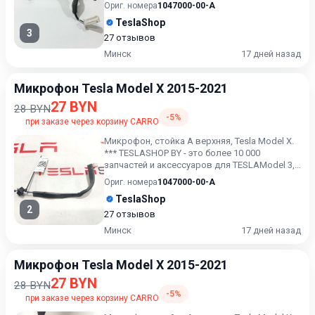
Model X, Model S, M...
Ориг. номера
1047000-00-A
TeslaShop
3
27 отзывов
Минск
17 дней назад
Микрофон Tesla Model X 2015-2021
27 BYN
28 BYN
-5%
при заказе через корзину CARRO
Микрофон, стойка А верхняя, Tesla Model X.
*** TESLASHOP BY - это более 10 000
запчастей и аксессуаров для TESLAModel 3,
Model X, Model S, M...
Ориг. номера
1047000-00-A
TeslaShop
2
27 отзывов
Минск
17 дней назад
Микрофон Tesla Model X 2015-2021
27 BYN
28 BYN
-5%
при заказе через корзину CARRO