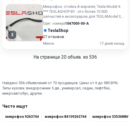
Микрофон, стойка А верхняя, Tesla Model X.
*** TESLASHOP BY - это более 10 000
запчастей и аксессуаров для TESLAModel 3,
Model X, Model S, M...
Ориг. номера
1047000-00-A
TeslaShop
3
27 отзывов
Минск
17 дней назад
На странице
20
объяв. из 536
Найдено 536 объявлений от 73 продавцов. Цены от 6 до 585 BYN.
Типы кузова: внедорожник 5 дв., универсал, седан, лифтбэк,
микроавтобус, другие.
Часто ищут
микрофон 9263744
микрофон 84109263744
микрофон 335368861