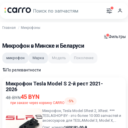
Главная
Микрофоны
Фильтры
Микрофон в Минске и Беларуси
микрофон
Марка
Модель
Поколение
⇅
По релевантности
Микрофон Tesla Model S 2-й рест 2021-
2026
45 BYN
48 BYN
-5%
при заказе через корзину CARRO
Микрофон, Tesla Model SRest 2, XRest. ***
TESLASHOP BY - это более 10 000 запчастей и
аксессуаров для TESLAModel 3, Model X,
Model S, Model...
Ориг. номера
1609181-00-B