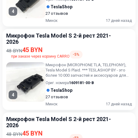
TeslaShop
4
27 отзывов
Минск
17 дней назад
Микрофон Tesla Model S 2-й рест 2021-
2026
45 BYN
48 BYN
-5%
при заказе через корзину CARRO
Микрофон (MICROPHONE TLA, TELEPHONY),
Tesla Model S Plaid. *** TESLASHOP BY - это
более 10 000 запчастей и аксессуаров для
TESLAModel 3, Mod...
Ориг. номера
1609181-00-B
TeslaShop
4
27 отзывов
Минск
17 дней назад
Микрофон Tesla Model S 2-й рест 2021-
2026
45 BYN
48 BYN