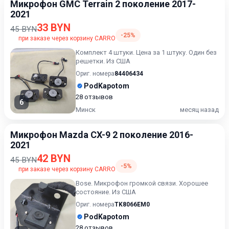
Микрофон GMC Terrain 2 поколение 2017-
2021
33 BYN
45 BYN
-25%
при заказе через корзину CARRO
Комплект 4 штуки. Цена за 1 штуку. Один без
решетки. Из США
Ориг. номера
84406434
PodKapotom
28 отзывов
6
Минск
месяц назад
Микрофон Mazda CX-9 2 поколение 2016-
2021
42 BYN
45 BYN
-5%
при заказе через корзину CARRO
Bose. Микрофон громкой связи. Хорошее
состояние. Из США
Ориг. номера
TK8066EM0
PodKapotom
28 отзывов