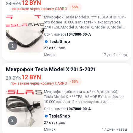
12 BYN
28 BYN
-55%
при заказе через корзину CARRO
Микрофон, Tesla Model X. *** TESLASHOP BY -
это более 10 000 запчастей и аксессуаров
для TESLAModel 3, Model X, Model S, Model Y -
с гаранти...
Ориг. номера
1047000-00-A
TeslaShop
2
27 отзывов
Минск
17 дней назад
Микрофон Tesla Model X 2015-2021
12 BYN
28 BYN
-55%
при заказе через корзину CARRO
Микрофон (обшивки стойки А, верхней),
Tesla Model X. *** TESLASHOP BY - это более
10 000 запчастей и аксессуаров для
TESLAModel 3, Model X,...
Ориг. номера
1047000-00-A
TeslaShop
3
27 отзывов
Минск
17 дней назад