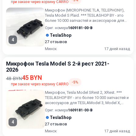
-5%
при заказе через корзину CARRO
Микрофон (MICROPHONE TLA, TELEPHONY),
Tesla Model S Plaid. *** TESLASHOP BY - это
более 10 000 запчастей и аксессуаров для
TESLAModel 3, Mod...
Ориг. номера
1609181-00-B
TeslaShop
4
27 отзывов
Минск
17 дней назад
Микрофон Tesla Model S 2-й рест 2021-
2026
45 BYN
48 BYN
-5%
при заказе через корзину CARRO
Микрофон, Tesla Model SRest 2, XRest. ***
TESLASHOP BY - это более 10 000 запчастей и
аксессуаров для TESLAModel 3, Model X,
Model S, Model...
Ориг. номера
1609181-00-B
TeslaShop
4
27 отзывов
Минск
17 дней назад