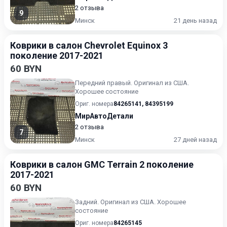
2 отзыва
9
Минск
21 день назад
Коврики в салон Chevrolet Equinox 3
поколение 2017-2021
60 BYN
Передний правый. Оригинал из США.
Хорошее состояние
Ориг. номера
84265141
,
84395199
МирАвтоДетали
2 отзыва
7
Минск
27 дней назад
Коврики в салон GMC Terrain 2 поколение
2017-2021
60 BYN
Задний. Оригинал из США. Хорошее
состояние
Ориг. номера
84265145