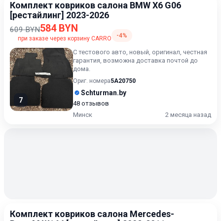
Комплект ковриков салона BMW X6 G06
[рестайлинг] 2023-2026
584 BYN
609 BYN
-4%
при заказе через корзину CARRO
С тестового авто, новый, оригинал, честная
гарантия, возможна доставка почтой до
дома.
Ориг. номера
5A20750
Schturman.by
7
48 отзывов
Минск
2 месяца назад
Комплект ковриков салона Mercedes-