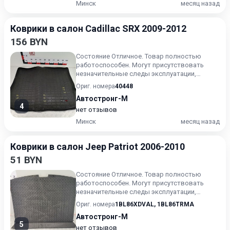
Минск
месяц назад
Коврики в салон Cadillac SRX 2009-2012
156 BYN
Состояние Отличное. Товар полностью
работоспособен. Могут присутствовать
незначительные следы эксплуатации,
царапины на лакокрасочном покрыт...
Ориг. номера
40448
Автостронг-М
4
нет отзывов
Минск
месяц назад
Коврики в салон Jeep Patriot 2006-2010
51 BYN
Состояние Отличное. Товар полностью
работоспособен. Могут присутствовать
незначительные следы эксплуатации,
царапины на лакокрасочном покрыт...
Ориг. номера
1BL86XDVAL
,
1BL86TRMA
Автостронг-М
5
нет отзывов