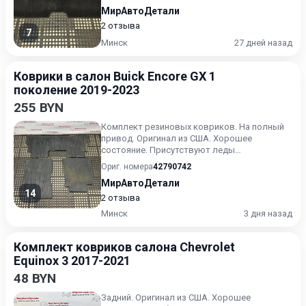
МирАвтоДетали
2 отзыва
7
Минск
27 дней назад
Коврики в салон Buick Encore GX 1
поколение 2019-2023
255 BYN
Комплект резиновых ковриков. На полный
привод. Оригинал из США. Хорошее
состояние. Присутствуют леды
эксплуатации. Продажа комплектом. Цена...
Ориг. номера
42790742
МирАвтоДетали
14
2 отзыва
Минск
3 дня назад
Комплект ковриков салона Chevrolet
Equinox 3 2017-2021
48 BYN
Задний. Оригинал из США. Хорошее