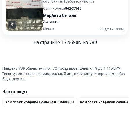
состояние. Требуется чистка
Ориг. номера
84265145
МирАвтоДетали
2 отзыва
9
Минск
21 день назад
На странице
17
объяв. из 789
Найдено 789 объявлений от 70 продавцов. Цены от 9 до 1 115 BYN.
Типы кузова: седан, внедорожник 5 дв., минивэн, универсал, хетчбэк
5 дв., другие.
Часто ищут
комплект ковриков салона KB8MV0351
комплект ковриков салона 