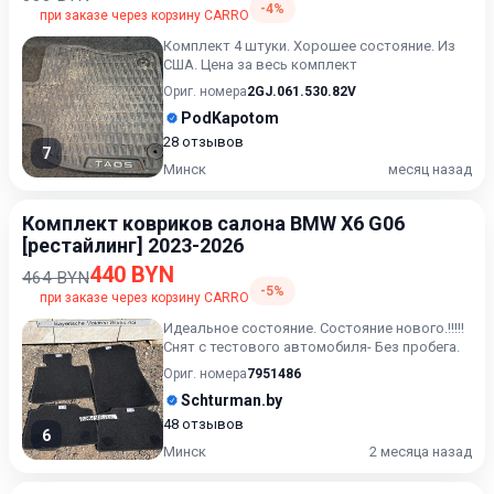
-4%
при заказе через корзину CARRO
Комплект 4 штуки. Хорошее состояние. Из
США. Цена за весь комплект
Ориг. номера
2GJ.061.530.82V
PodKapotom
28 отзывов
7
Минск
месяц назад
Комплект ковриков салона BMW X6 G06
[рестайлинг] 2023-2026
440 BYN
464 BYN
-5%
при заказе через корзину CARRO
Идеальное состояние. Состояние нового.!!!!!
Снят с тестового автомобиля- Без пробега.
Ориг. номера
7951486
Schturman.by
48 отзывов
6
Минск
2 месяца назад