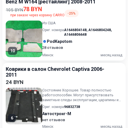
Benz M W164 [рестайлинг] 2008-2011
78 BYN
105 BYN
-25%
при заказе через корзину CARRO
Из США
Ориг. номера
A1646804148
,
A1646804248
,
A1646806648
PodKapotom
28 отзывов
10
Минск
месяц назад
Коврики в салон Chevrolet Captiva 2006-
2011
24 BYN
Состояние Хорошее. Товар полностью
работоспособен. Могут присутствовать
заметные следы эксплуатации, царапины и/
или износ. Товар может испол...
Ориг. номера
96832738
Автостронг-М
6
нет отзывов
Минск
месяц назад