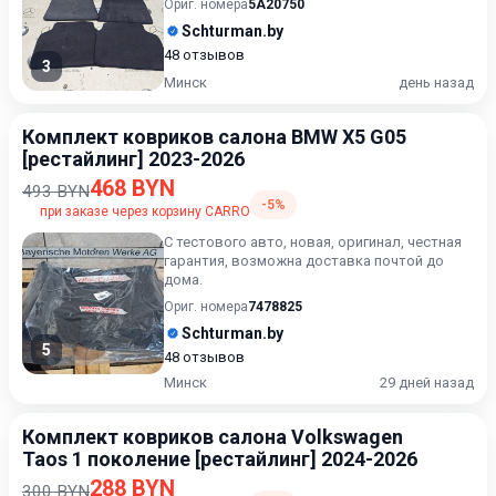
Ориг. номера
5A20750
Schturman.by
48 отзывов
3
Минск
день назад
Комплект ковриков салона BMW X5 G05
[рестайлинг] 2023-2026
468 BYN
493 BYN
-5%
при заказе через корзину CARRO
С тестового авто, новая, оригинал, честная
гарантия, возможна доставка почтой до
дома.
Ориг. номера
7478825
Schturman.by
5
48 отзывов
Минск
29 дней назад
Комплект ковриков салона Volkswagen
Taos 1 поколение [рестайлинг] 2024-2026
288 BYN
300 BYN