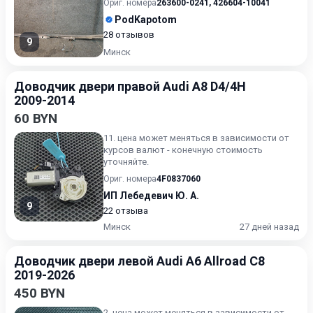
Ориг. номера
263600-0241
,
426604-10041
PodKapotom
28 отзывов
9
Минск
Доводчик двери правой Audi A8 D4/4H
2009-2014
60 BYN
11. цена может меняться в зависимости от
курсов валют - конечную стоимость
уточняйте.
Ориг. номера
4F0837060
ИП Лебедевич Ю. А.
9
22 отзыва
Минск
27 дней назад
Доводчик двери левой Audi A6 Allroad C8
2019-2026
450 BYN
2. цена может меняться в зависимости от