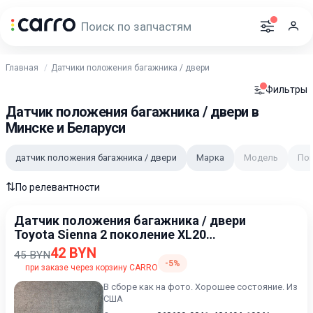
Главная
Датчики положения багажника / двери
Фильтры
Датчик положения багажника / двери в
Минске и Беларуси
датчик положения багажника / двери
Марка
Модель
По
⇅
По релевантности
Датчик положения багажника / двери
Toyota Sienna 2 поколение XL20
[рестайлинг] 2006-2009
42 BYN
45 BYN
-5%
при заказе через корзину CARRO
В сборе как на фото. Хорошее состояние. Из
США