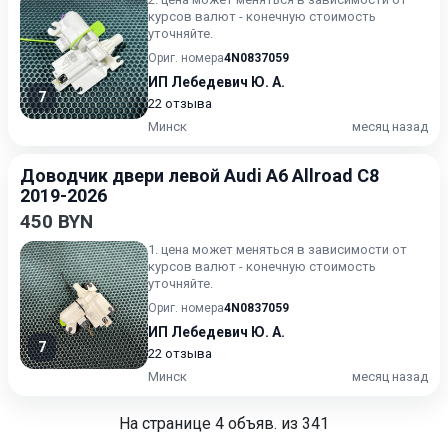
курсов валют - конечную стоимость
уточняйте.
Ориг. номера
4N0837059
ИП Лебедевич Ю. А.
7
22 отзыва
Минск
месяц назад
Доводчик двери левой Audi A6 Allroad C8
2019-2026
450 BYN
1. цена может меняться в зависимости от
курсов валют - конечную стоимость
уточняйте.
Ориг. номера
4N0837059
ИП Лебедевич Ю. А.
7
22 отзыва
Минск
месяц назад
На странице
4
объяв. из 341