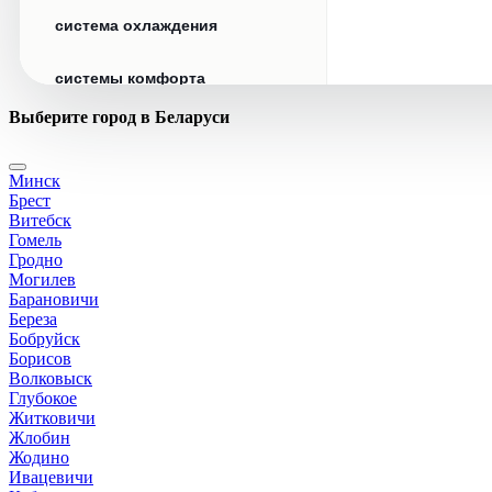
система охлаждения
системы комфорта
Выберите город в Беларуси
стекла
Минск
стеклоочистители
Брест
Витебск
топливная система
Гомель
Гродно
Могилев
тормозная система
Барановичи
Береза
Бобруйск
трансмиссия
Борисов
Волковыск
электрика
Глубокое
Житковичи
Жлобин
Жодино
Ивацевичи