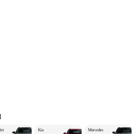
и
let
Kia
Mercedes