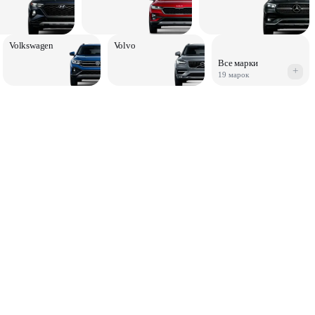
Volkswagen
Volvo
Все марки
+
19 марок