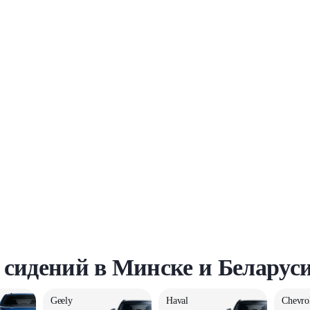
 сидений в Минске и Беларус
Geely
Haval
Chevro