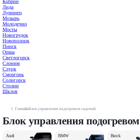
Кобрин
Лида
Лунинец
Мозырь
Молодечно
Мосты
Новогрудок
Новополоцк
Пинск
Орша
Светлогорск
Слоним
Слуцк
Сморгонь
Солигорск
Столин
Шклов
Главная
Блок управления подогревом сидений
Блок управления подогревом
Audi
BMW
Buick