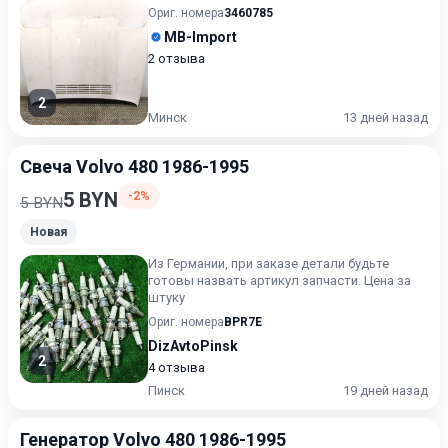
Ориг. номера
3460785
MB-Import
2 отзыва
2
Минск
13 дней назад
Свеча Volvo 480 1986-1995
5 BYN
-2%
5 BYN
Новая
Из Германии, при заказе детали будьте
готовы назвать артикул запчасти. Цена за
штуку
Ориг. номера
BPR7E
DizAvtoPinsk
2
4 отзыва
Пинск
19 дней назад
Генератор Volvo 480 1986-1995