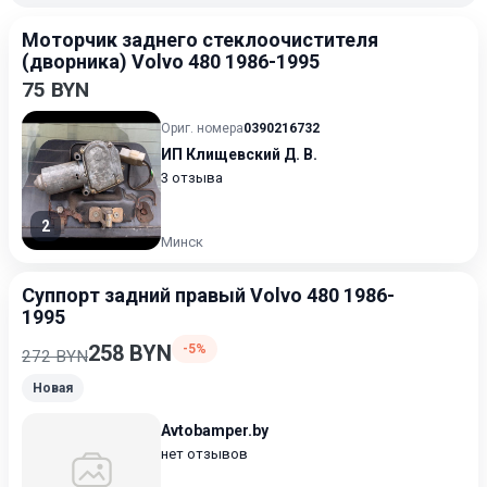
Моторчик заднего стеклоочистителя
(дворника) Volvo 480 1986-1995
75 BYN
Ориг. номера
0390216732
ИП Клищевский Д. В.
3 отзыва
2
Минск
Суппорт задний правый Volvo 480 1986-
1995
258 BYN
-5%
272 BYN
Новая
Avtobamper.by
нет отзывов