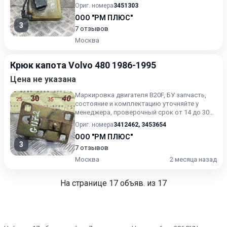
дней.
Ориг. номера
3451303
ООО "РМ ПЛЮС"
3
7 отзывов
Москва
Крюк капота Volvo 480 1986-1995
Цена не указана
Маркировка двигателя B20F, БУ запчасть,
состояние и комплектацию уточняйте у
менеджера, проверочный срок от 14 до 30
дней.
Ориг. номера
3412462
,
3453654
ООО "РМ ПЛЮС"
3
7 отзывов
Москва
2 месяца назад
На странице
17
объяв. из 17