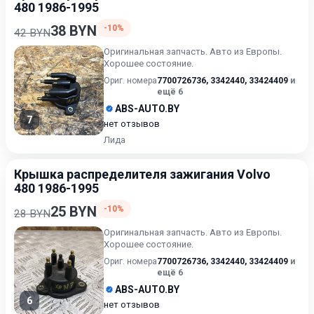
480 1986-1995
38 BYN
-10%
42 BYN
Оригинальная запчасть. Авто из Европы.
Хорошее состояние.
Ориг. номера
7700726736
,
3342440
,
33424409
и
ещё 6
ABS-AUTO.BY
7
нет отзывов
Лида
Крышка распределителя зажигания Volvo
480 1986-1995
25 BYN
-10%
28 BYN
Оригинальная запчасть. Авто из Европы.
Хорошее состояние.
Ориг. номера
7700726736
,
3342440
,
33424409
и
ещё 6
ABS-AUTO.BY
6
нет отзывов