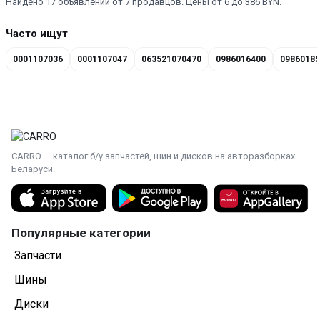
Найдено 17 объявлений от 7 продавцов. Цены от 6 до 386 BYN.
Часто ищут
0001107036
0001107047
063521070470
0986016400
09860185
CARRO — каталог б/у запчастей, шин и дисков на авторазборках
Беларуси.
Популярные категории
Запчасти
Шины
Диски