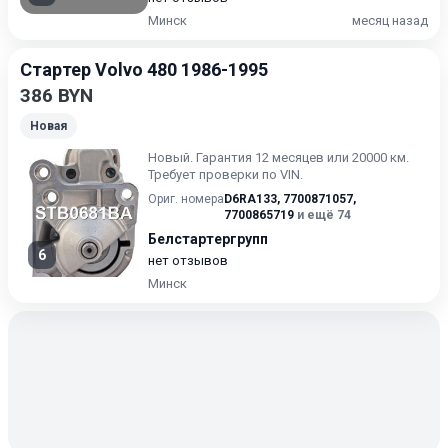
Минск
месяц назад
Стартер Volvo 480 1986-1995
386 BYN
Новая
Новый. Гарантия 12 месяцев или 20000 км.
Требует проверки по VIN.
Ориг. номера
D6RA133
,
7700871057
,
7700865719
и ещё 74
Белстартергрупп
6
нет отзывов
Минск