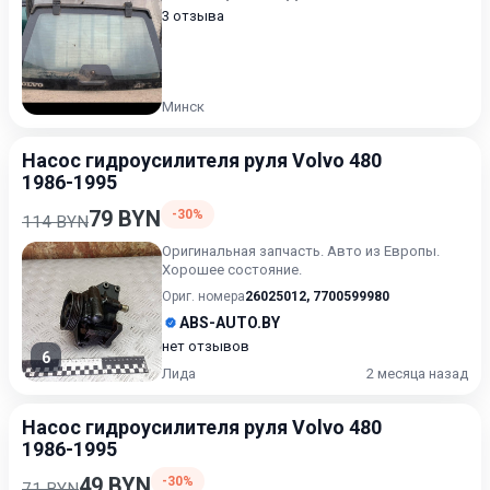
3 отзыва
Минск
Насос гидроусилителя руля Volvo 480
1986-1995
79 BYN
-30%
114 BYN
Оригинальная запчасть. Авто из Европы.
Хорошее состояние.
Ориг. номера
26025012
,
7700599980
ABS-AUTO.BY
нет отзывов
6
Лида
2 месяца назад
Насос гидроусилителя руля Volvo 480
1986-1995
49 BYN
-30%
71 BYN