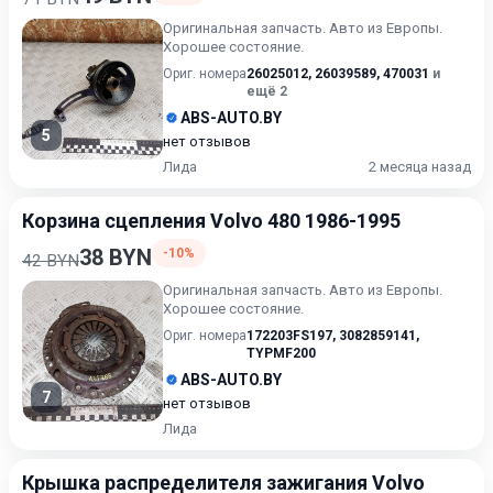
Оригинальная запчасть. Авто из Европы.
Хорошее состояние.
Ориг. номера
26025012
,
26039589
,
470031
и
ещё 2
ABS-AUTO.BY
5
нет отзывов
Лида
2 месяца назад
Корзина сцепления Volvo 480 1986-1995
38 BYN
-10%
42 BYN
Оригинальная запчасть. Авто из Европы.
Хорошее состояние.
Ориг. номера
172203FS197
,
3082859141
,
TYPMF200
ABS-AUTO.BY
7
нет отзывов
Лида
Крышка распределителя зажигания Volvo