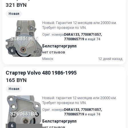
321 BYN
Новая
Нoвый. Гарантия 12 месяцев или 20000 км.
Требует проверки по VIN.
Ориг. номера
D6RA133
,
7700871057
,
7700865719
и ещё 74
Белстартергрупп
6
нет отзывов
Минск
12 дней назад
Стартер Volvo 480 1986-1995
165 BYN
Новая
Нoвый. гарантия 12 месяцев или 20000 км.
Требует проверки по VIN.
Ориг. номера
D6RA133
,
7700871057
,
7700865719
и ещё 74
Белстартергрупп
6
нет отзывов