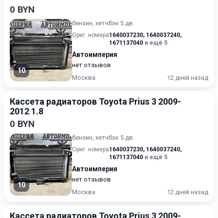
0 BYN
бензин, хетчбэк 5 дв.
Ориг. номера
1640037230
,
1640037240
,
1671137040
и ещё 5
Автоимперия
нет отзывов
10
Москва
12 дней назад
Кассета радиаторов Toyota Prius 3 2009-
2012 1.8
0 BYN
бензин, хетчбэк 5 дв.
Ориг. номера
1640037230
,
1640037240
,
1671137040
и ещё 5
Автоимперия
нет отзывов
10
Москва
12 дней назад
Кассета радиаторов Toyota Prius 3 2009-