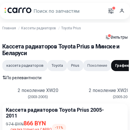
Главная
Кассеты радиаторов
Toyota Prius
Фильтры
Кассета радиаторов Toyota Prius в Минске и
Беларуси
кассета радиаторов
Toyota
Prius
Поколение
График
⇅
По релевантности
2 поколение XW20
2 поколение XW20 
(2003-2005)
(2005-201
Кассета радиаторов Toyota Prius 2005-
2011
866 BYN
974 BYN
-11%
скидка только на CARRO