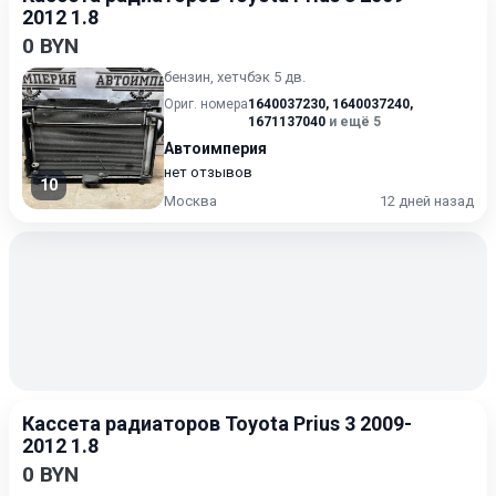
2012 1.8
0 BYN
бензин, хетчбэк 5 дв.
Ориг. номера
1640037230
,
1640037240
,
1671137040
и ещё 5
Автоимперия
нет отзывов
10
Москва
12 дней назад
Кассета радиаторов Toyota Prius 3 2009-
2012 1.8
0 BYN