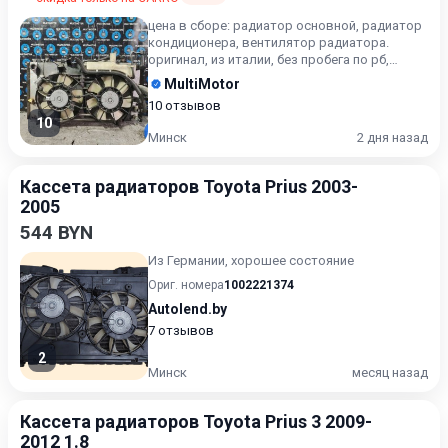
цена в сборе: радиатор основной, радиатор
кондиционера, вентилятор радиатора.
оригинал, из италии, без пробега по рб,
возможен наличный и бе...
MultiMotor
10 отзывов
10
Минск
2 дня назад
Кассета радиаторов Toyota Prius 2003-
2005
544 BYN
Из Германии, хорошее состояние
Ориг. номера
1002221374
Autolend.by
7 отзывов
2
Минск
месяц назад
Кассета радиаторов Toyota Prius 3 2009-
2012 1.8