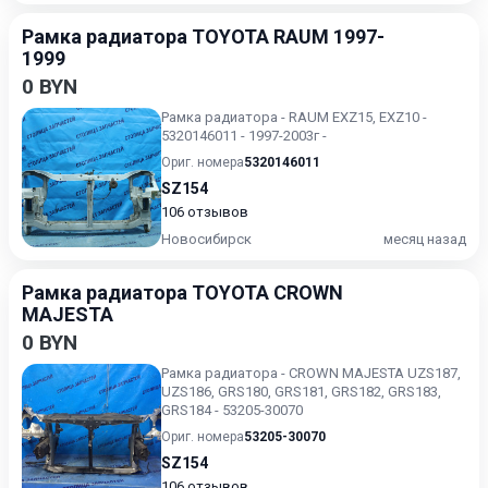
Рамка радиатора TOYOTA RAUM 1997-
1999
0 BYN
Рамка радиатора - RAUM EXZ15, EXZ10 -
5320146011 - 1997-2003г -
Ориг. номера
5320146011
SZ154
106 отзывов
Новосибирск
месяц назад
Рамка радиатора TOYOTA CROWN
MAJESTA
0 BYN
Рамка радиатора - CROWN MAJESTA UZS187,
UZS186, GRS180, GRS181, GRS182, GRS183,
GRS184 - 53205-30070
Ориг. номера
53205-30070
SZ154
106 отзывов