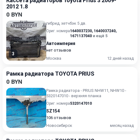
Кассета радиаторов Toyota Prius 3 2009-
2012 1.8
0 BYN
гибрид, хетчбэк 5 дв.
Ориг. номера
1640037230
,
1640037240
,
1671137040
и ещё 5
Автоимперия
нет отзывов
3
Москва
12 дней назад
Рамка радиатора TOYOTA PRIUS
0 BYN
Рамка радиатора - PRIUS NHW11, NHW10 -
5320147010 - верхняя планка
Ориг. номера
5320147010
SZ154
106 отзывов
Новосибирск
месяц назад