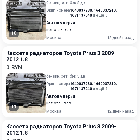
бензин, хетчбэк 5 дв.
Ориг. номера
1640037230
,
1640037240
,
1671137040
и ещё 5
Автоимперия
нет отзывов
10
Москва
12 дней назад
Кассета радиаторов Toyota Prius 3 2009-
2012 1.8
0 BYN
бензин, хетчбэк 5 дв.
Ориг. номера
1640037230
,
1640037240
,
1671137040
и ещё 5
Автоимперия
нет отзывов
11
Москва
12 дней назад
Кассета радиаторов Toyota Prius 3 2009-
2012 1.8