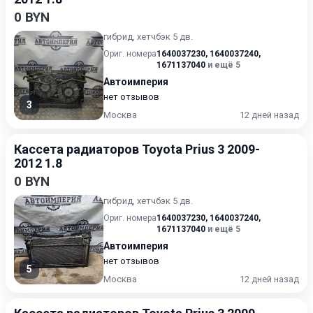
0 BYN
гибрид, хетчбэк 5 дв.
Ориг. номера
1640037230
,
1640037240
,
1671137040
и ещё 5
Автоимперия
нет отзывов
3
Москва
12 дней назад
Кассета радиаторов Toyota Prius 3 2009-
2012 1.8
0 BYN
гибрид, хетчбэк 5 дв.
Ориг. номера
1640037230
,
1640037240
,
1671137040
и ещё 5
Автоимперия
нет отзывов
5
Москва
12 дней назад