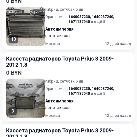
0 BYN
гибрид, хетчбэк 5 дв.
Ориг. номера
1640037230
,
1640037240
,
1671137040
и ещё 5
Автоимперия
нет отзывов
10
Москва
12 дней назад
Кассета радиаторов Toyota Prius 3 2009-
2012 1.8
0 BYN
гибрид, хетчбэк 5 дв.
Ориг. номера
1640037230
,
1640037240
,
1671137040
и ещё 5
Автоимперия
нет отзывов
3
Москва
12 дней назад
Кассета радиаторов Toyota Prius 3 2009-
2012 1.8