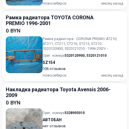
Новосибирск
месяц назад
Рамка радиатора TOYOTA CORONA
PREMIO 1996-2001
0 BYN
Рамка радиатора - CORONA PREMIO AT210,
AT211, CT211, CT216, ST215, ST210 -
5320120900, 5320121010 - 1996-2001г -
Ориг. номера
5320120900
,
5320121010
SZ154
106 отзывов
Новосибирск
месяц назад
Накладка радиатора Toyota Avensis 2006-
2009
0 BYN
Ориг. номера
5328905010
АВТОБАН
нет отзывов