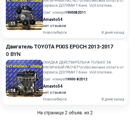
НАЛИЧНЫЙ РАСЧЕТ!\n\nВозможна оплата от
сервиса ДОЛЯМИ Т-Банк. \n(4 платежа
равными долями каждые 2 недели)\n\...
Ориг. номера
19000B2D11
Amavto54
11
нет отзывов
Новосибирск
8 дней назад
Двигатель TOYOTA PIXIS EPOCH 2013-2017
0 BYN
СКИДКА ДЕЙСТВИТЕЛЬНА ТОЛЬКО ЗА
НАЛИЧНЫЙ РАСЧЕТ!\n\nВозможна оплата от
сервиса ДОЛЯМИ Т-Банк. \n(4 платежа
равными долями каждые 2 недели)\n\...
Ориг. номера
19000-B2D12
Amavto54
14
нет отзывов
Новосибирск
8 дней назад
На странице
2
объяв. из 2