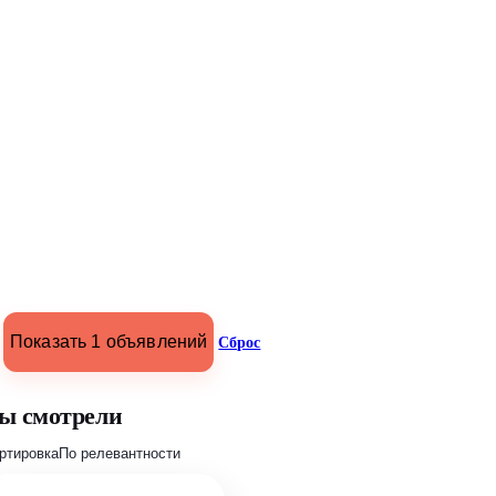
Показать 1 объявлений
Сброс
ы смотрели
ртировка
По релевантности