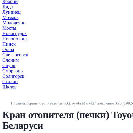
Кобрин
Лида
Лунинец
Мозырь
Молодечно
Мосты
Новогрудок
Новополоцк
Пинск
Орша
Светлогорск
Слоним
Слуцк
Сморгонь
Солигорск
Столин
Шклов
Главная
Краны отопителя (печки)
Toyota Mark II
7 поколение X90 (1992
Кран отопителя (печки) Toyot
Беларуси