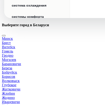
система охлаждения
системы комфорта
Выберите город в Беларуси
стекла
Минск
стеклоочистители
Брест
Витебск
топливная система
Гомель
Гродно
Могилев
тормозная система
Барановичи
Береза
Бобруйск
трансмиссия
Борисов
Волковыск
электрика
Глубокое
Житковичи
Жлобин
Жодино
Ивацевичи