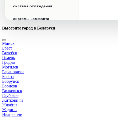
система охлаждения
системы комфорта
Выберите город в Беларуси
стекла
Минск
стеклоочистители
Брест
Витебск
топливная система
Гомель
Гродно
Могилев
тормозная система
Барановичи
Береза
Бобруйск
трансмиссия
Борисов
Волковыск
электрика
Глубокое
Житковичи
Жлобин
Жодино
Ивацевичи