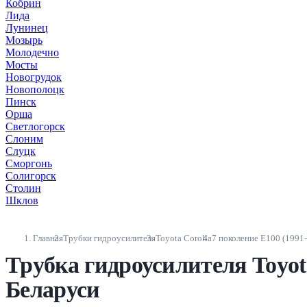
Кобрин
Лида
Лунинец
Мозырь
Молодечно
Мосты
Новогрудок
Новополоцк
Пинск
Орша
Светлогорск
Слоним
Слуцк
Сморгонь
Солигорск
Столин
Шклов
Главная
Трубки гидроусилителя
Toyota Corolla
7 поколение E100 (1991
Трубка гидроусилителя Toyota
Беларуси