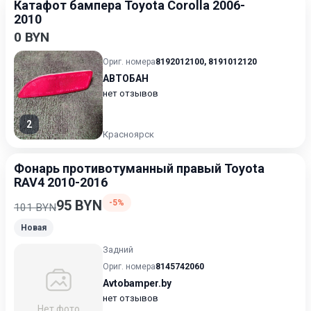
Катафот бампера Toyota Corolla 2006-
2010
0 BYN
Ориг. номера
8192012100
,
8191012120
АВТОБАН
нет отзывов
2
Красноярск
Фонарь противотуманный правый Toyota
RAV4 2010-2016
95 BYN
-5%
101 BYN
Новая
Задний
Ориг. номера
8145742060
Avtobamper.by
нет отзывов
Нет фото