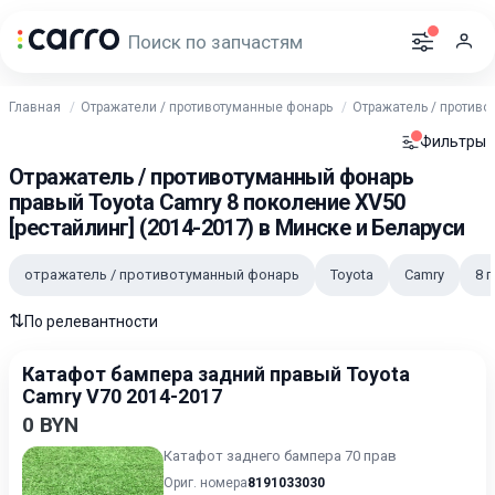
Главная
Отражатели / противотуманные фонарь
Отражатель / против
Фильтры
Отражатель / противотуманный фонарь
правый Toyota Camry 8 поколение XV50
[рестайлинг] (2014-2017) в Минске и Беларуси
отражатель / противотуманный фонарь
Toyota
Camry
8 
⇅
По релевантности
Катафот бампера задний правый Toyota
Camry V70 2014-2017
0 BYN
Катафот заднего бампера 70 прав
Ориг. номера
8191033030