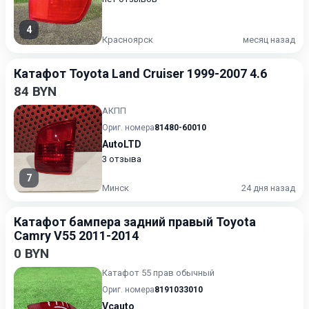
4
Красноярск
месяц назад
Катафот Toyota Land Cruiser 1999-2007 4.6
84 BYN
АКПП
Ориг. номера
81480-60010
AutoLTD
3 отзыва
7
Минск
24 дня назад
Катафот бампера задний правый Toyota
Camry V55 2011-2014
0 BYN
Катафот 55 прав обычный
Ориг. номера
8191033010
Vcauto