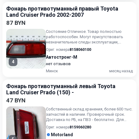
Фонарь противотуманный правый Toyota
Land Cruiser Prado 2002-2007
87 BYN
Состояние Отличное. Товар полностью
работоспособен. Могут присутствовать
незначительные следы эксплуатации,
царапины на лакокрасочном покрыт...
Ориг. номера
8158060100
Автостронг-М
4
нет отзывов
Минск
месяц назад
Фонарь противотуманный левый Toyota
Land Cruiser Prado (150) -
47 BYN
Собственный склад хранения, более 600 тыс.
запчастей в наличии. Проверочный срок.
Доставка по РБ, на ПВЗ - бесплатно. Для
получения актуальн...
Ориг. номера
8159060280
Motorland