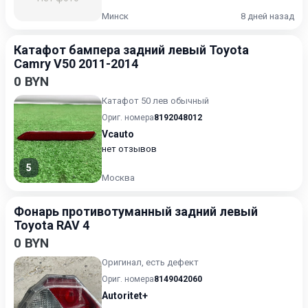
Минск
8 дней назад
Катафот бампера задний левый Toyota
Camry V50 2011-2014
0 BYN
Катафот 50 лев обычный
Ориг. номера
8192048012
Vcauto
нет отзывов
5
Москва
Фонарь противотуманный задний левый
Toyota RAV 4
0 BYN
Оригинал, есть дефект
Ориг. номера
8149042060
Autoritet+