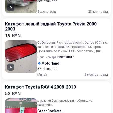
нет отзывов
9
Зеленоград
23 дня назад
Катафот левый задний Toyota Previa 2000-
2003
19 BYN
Собственный склад хранения, более 600 тыс.
запчастей в наличии. Проверочный срок.
Доставка по РБ, на ПВЗ - бесплатно. Для
получения актуальн...
Ориг. номера
8192028010
Motorland
4
571 отзывов
Минск
2 месяца назад
Катафот Toyota RAV 4 2008-2010
52 BYN
в задний бампер,левый,небольшие
царапинки
GreenBoxDetali