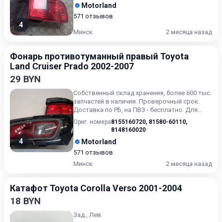
получения актуальн...
Motorland
571 отзывов
4
Минск
2 месяца назад
Фонарь противотуманный правый Toyota
Land Cruiser Prado 2002-2007
29 BYN
Собственный склад хранения, более 600 тыс.
запчастей в наличии. Проверочный срок.
Доставка по РБ, на ПВЗ - бесплатно. Для
получения актуальн...
Ориг. номера
8155160720
,
81580-60110
,
8148160020
4
Motorland
571 отзывов
Минск
2 месяца назад
Катафот Toyota Corolla Verso 2001-2004
18 BYN
Зад., Лев.