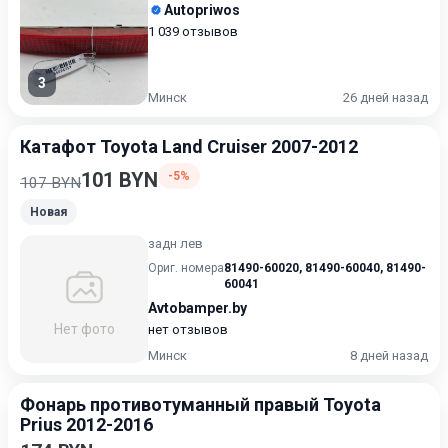
Autopriwos
1 039 отзывов
3
Минск
26 дней назад
Катафот Toyota Land Cruiser 2007-2012
101 BYN
-5%
107 BYN
Новая
задн лев
Ориг. номера
81490-60020
,
81490-60040
,
81490-
60041
Avtobamper.by
Нет фото
нет отзывов
Минск
8 дней назад
Фонарь противотуманный правый Toyota
Prius 2012-2016