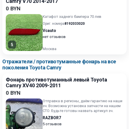
Camry V70 2014-2017
0 BYN
Катафот заднего бампера 70 лев
Ориг. номера
8192033020
Vcauto
нет отзывов
5
Москва
Отражатели / противотуманные фонарь на все
поколения Toyota Camry
Фонарь противотуманный левый Toyota
Camry XV40 2009-2011
0 BYN
Отправка в регионы, даём гарантию на наши
зч. Возможна установка запчасти на нашем
СТО. Будьте готовы назвать артикул зч.
RAZBOR7
5 отзывов