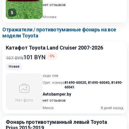
нет отзывов
5
Москва
Отражатели / противотуманные фонарь на все
модели Toyota
Катафот Toyota Land Cruiser 2007-2026
101 BYN
-5%
107 BYN
Новая
задн лев
Ориг. номера
81490-60020
,
81490-60040
,
81490-
60041
Avtobamper.by
Нет фото
нет отзывов
Минск
8 дней назад
Фонарь противотуманный левый Toyota
Prius 2015-2019