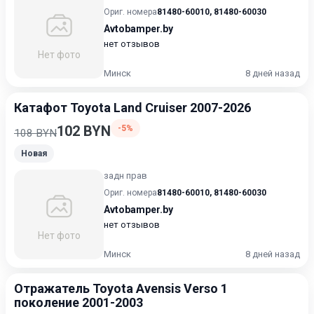
Ориг. номера
81480-60010
,
81480-60030
Avtobamper.by
нет отзывов
Нет фото
Минск
8 дней назад
Катафот Toyota Land Cruiser 2007-2026
102 BYN
-5%
108 BYN
Новая
задн прав
Ориг. номера
81480-60010
,
81480-60030
Avtobamper.by
нет отзывов
Нет фото
Минск
8 дней назад
Отражатель Toyota Avensis Verso 1
поколение 2001-2003