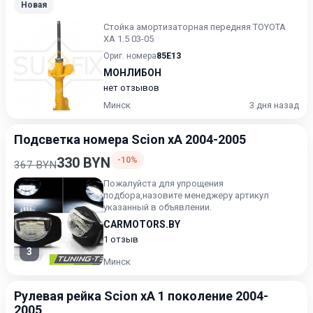
Новая
Стойка амортизаторная передняя TOYOTA
XA 1.5 03-05
Ориг. номера
85E13
МОНЛИБОН
нет отзывов
Минск
3 дня назад
Подсветка номера Scion xA 2004-2005
330 BYN
-10%
367 BYN
Пожалуйста для упрощения
подбора,назовите менеджеру артикул
указанный в объявлении.
CARMOTORS.BY
1 отзыв
3
Минск
Рулевая рейка Scion xA 1 поколение 2004-
2005