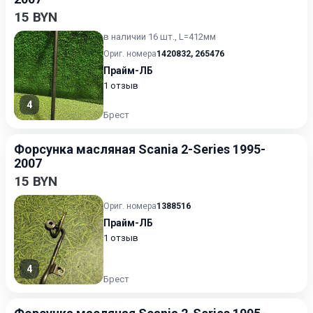
15 BYN
в наличии 16 шт., L=412мм
Ориг. номера
1420832
,
265476
Прайм-ЛБ
1 отзыв
4
Брест
Форсунка масляная Scania 2-Series 1995-
2007
15 BYN
Ориг. номера
1388516
Прайм-ЛБ
1 отзыв
4
Брест