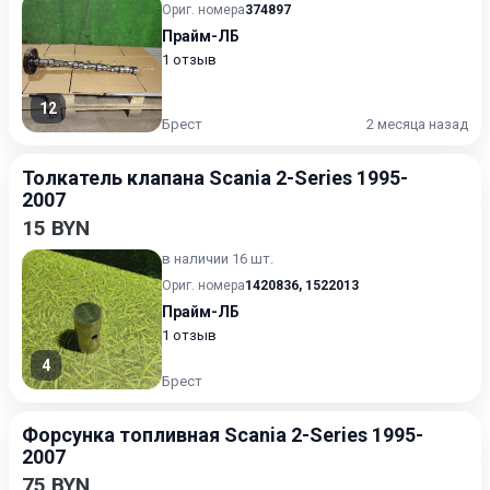
Ориг. номера
374897
Прайм-ЛБ
1 отзыв
12
Брест
2 месяца назад
Толкатель клапана Scania 2-Series 1995-
2007
15 BYN
в наличии 16 шт.
Ориг. номера
1420836
,
1522013
Прайм-ЛБ
1 отзыв
4
Брест
Форсунка топливная Scania 2-Series 1995-
2007
75 BYN