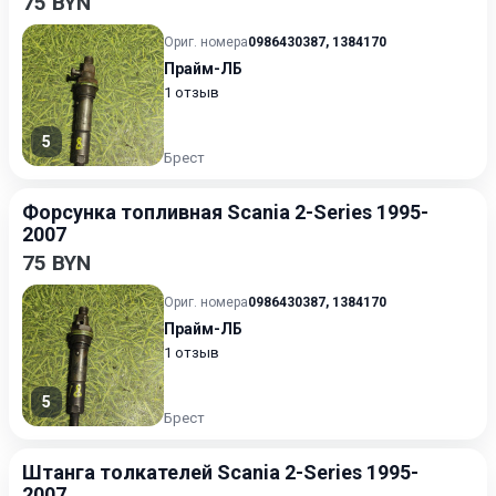
75 BYN
Ориг. номера
0986430387
,
1384170
Прайм-ЛБ
1 отзыв
5
Брест
Форсунка топливная Scania 2-Series 1995-
2007
75 BYN
Ориг. номера
0986430387
,
1384170
Прайм-ЛБ
1 отзыв
5
Брест
Штанга толкателей Scania 2-Series 1995-
2007