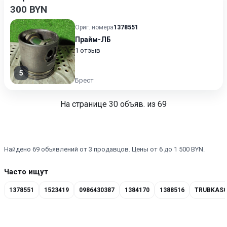
300 BYN
Ориг. номера
1378551
Прайм-ЛБ
1 отзыв
5
Брест
На странице
30
объяв. из 69
Найдено 69 объявлений от 3 продавцов. Цены от 6 до 1 500 BYN.
Часто ищут
1378551
1523419
0986430387
1384170
1388516
TRUBKASC