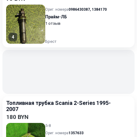
Ориг. номера
0986430387
,
1384170
Прайм-ЛБ
1 отзыв
4
Брест
Топливная трубка Scania 2-Series 1995-
2007
180 BYN
5-8
Ориг. номера
1357633