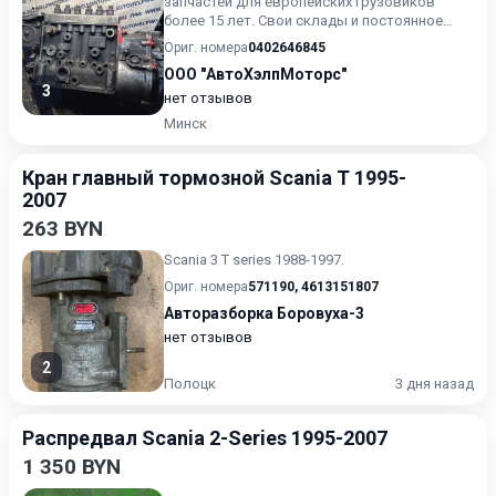
запчастей для европейских грузовиков
более 15 лет. Свои склады и постоянное
пополнение ассортимента з...
Ориг. номера
0402646845
ООО "АвтоХэлпМоторс"
3
нет отзывов
Минск
Кран главный тормозной Scania T 1995-
2007
263 BYN
Scania 3 T series 1988-1997.
Ориг. номера
571190
,
4613151807
Авторазборка Боровуха-3
нет отзывов
2
Полоцк
3 дня назад
Распредвал Scania 2-Series 1995-2007
1 350 BYN