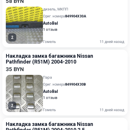
58 BYN
дизель, МКПП
Ориг. номера
849904X30A
AutoBal
1 отзыв
2
Гомель
11 дней назад
Накладка замка багажника Nissan
Pathfinder (R51M) 2004-2010
35 BYN
Пара
Ориг. номера
849904X30B
AutoBal
1 отзыв
2
Гомель
11 дней назад
Накладка замка багажника Nissan
Pathfinder (R51M) 2004-2010 2.5