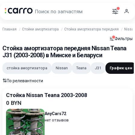
Главная
Стойки амортизатора
Стойка амортизатора передняя
Nissa
Фильтры
Стойка амортизатора передняя Nissan Teana
J31 (2003-2008) в Минске и Беларуси
стойка амортизатора
Nissan
Teana
J31
График цен
⇅
По релевантности
Стойка Nissan Teana 2003-2008
0 BYN
AnyCars72
нет отзывов