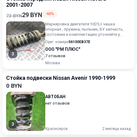
2001-2007
29 BYN
-60%
73 BYN
Маркировка двигателя Yd25,+ чашка
опорная , пружина, пыльник, БУ запчасть,
состояние и комплектацию уточняйте у
менеджера, проверочный срок...
Ориг. номера
56100EB37E
ООО "РМ ПЛЮС"
3
7 отзывов
Москва
Стойка подвески Nissan Avenir 1990-1999
0 BYN
АВТОБАН
нет отзывов
3
Красноярск
2 месяца назад