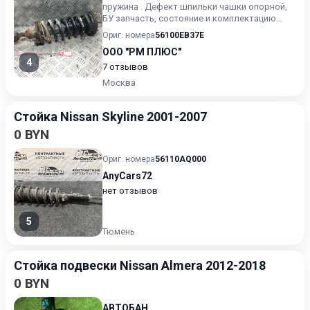
пружина . Дефект шпильки чашки опорной,
БУ запчасть, состояние и комплектацию
уточняйте у менеджера, п...
Ориг. номера
56100EB37E
ООО "РМ ПЛЮС"
4
7 отзывов
Москва
Стойка Nissan Skyline 2001-2007
0 BYN
Ориг. номера
56110AQ000
AnyCars72
нет отзывов
5
Тюмень
Стойка подвески Nissan Almera 2012-2018
0 BYN
АВТОБАН