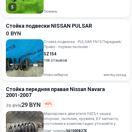
5
Тюмень
Стойка подвески NISSAN PULSAR
0 BYN
Стойка подвески - PULSAR FN15 Передний/
Право - порван пыльник -
SZ154
106 отзывов
Новосибирск
месяц назад
Стойка передняя правая Nissan Navara
2001-2007
29 BYN
-60%
73 BYN
Маркировка двигателя Yd25,+ чашка
опорная , пыльник, пружина, БУ запчасть,
состояние и комплектацию уточняйте у
менеджера, проверочный срок...
Ориг. номера
56100EB37E