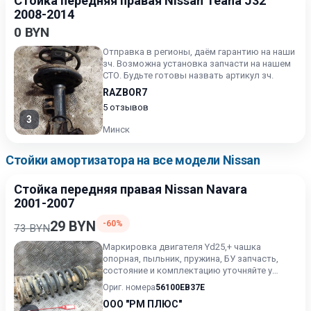
Стойка передняя правая Nissan Teana J32
2008-2014
0 BYN
Отправка в регионы, даём гарантию на наши
зч. Возможна установка запчасти на нашем
СТО. Будьте готовы назвать артикул зч.
RAZBOR7
5 отзывов
3
Минск
Стойки амортизатора на все модели Nissan
Стойка передняя правая Nissan Navara
2001-2007
29 BYN
-60%
73 BYN
Маркировка двигателя Yd25,+ чашка
опорная, пыльник, пружина, БУ запчасть,
состояние и комплектацию уточняйте у
менеджера, проверочный срок о...
Ориг. номера
56100EB37E
ООО "РМ ПЛЮС"