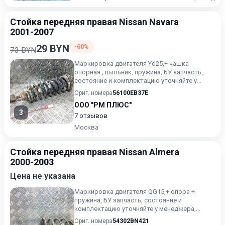
Стойка передняя правая Nissan Navara
2001-2007
29 BYN
-60%
73 BYN
Маркировка двигателя Yd25,+ чашка
опорная , пыльник, пружина, БУ запчасть,
состояние и комплектацию уточняйте у
менеджера, проверочный срок...
Ориг. номера
56100EB37E
ООО "РМ ПЛЮС"
3
7 отзывов
Москва
Стойка передняя правая Nissan Almera
2000-2003
Цена не указана
Маркировка двигателя QG15,+ опора +
пружина, БУ запчасть, состояние и
комплектацию уточняйте у менеджера,
проверочный срок от 14 до 30 дней.
Ориг. номера
54302BN421