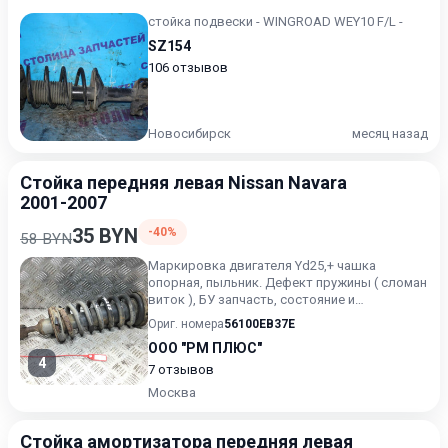
стойка подвески - WINGROAD WEY10 F/L -
SZ154
106 отзывов
Новосибирск
месяц назад
Стойка передняя левая Nissan Navara
2001-2007
35 BYN
-40%
58 BYN
Маркировка двигателя Yd25,+ чашка
опорная, пыльник. Дефект пружины ( сломан
виток ), БУ запчасть, состояние и
комплектацию уточняйте у менед...
Ориг. номера
56100EB37E
ООО "РМ ПЛЮС"
4
7 отзывов
Москва
Стойка амортизатора передняя левая