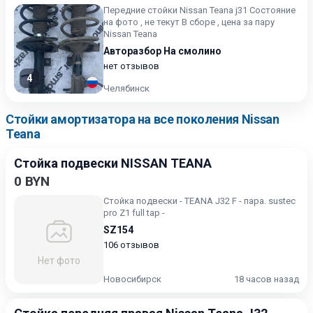
Передние стойки Nissan Teana j31 Состояние
на фото , не текут В сборе , цена за пару
Nissan Teana
Авторазбор На смолино
нет отзывов
4
Челябинск
Стойки амортизатора на все поколения Nissan
Teana
Стойка подвески NISSAN TEANA
0 BYN
Стойка подвески - TEANA J32 F - пара. sustec
pro Z1 full tap -
SZ154
106 отзывов
Нет фото
Новосибирск
18 часов назад