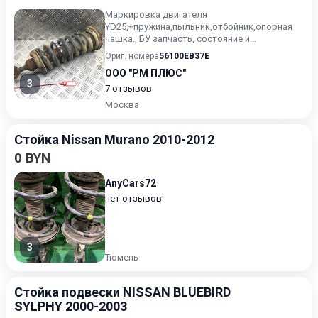
Маркировка двигателя
YD25,+пружина,пыльник,отбойник,опорная
чашка., БУ запчасть, состояние и
комплектацию уточняйте у менеджера,
Ориг. номера
56100EB37E
проверочный...
ООО "РМ ПЛЮС"
3
7 отзывов
Москва
Стойка Nissan Murano 2010-2012
0 BYN
AnyCars72
нет отзывов
3
Тюмень
Стойка подвески NISSAN BLUEBIRD
SYLPHY 2000-2003