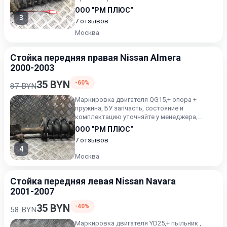
ООО "РМ ПЛЮС"
3
7 отзывов
Москва
Стойка передняя правая Nissan Almera
2000-2003
35 BYN
-60%
87 BYN
Маркировка двигателя QG15,+ опора +
пружина, БУ запчасть, состояние и
комплектацию уточняйте у менеджера,
проверочный срок от 14 до 30 дней...
ООО "РМ ПЛЮС"
7 отзывов
4
Москва
Стойка передняя левая Nissan Navara
2001-2007
35 BYN
-40%
58 BYN
Маркировка двигателя YD25,+ пыльник ,