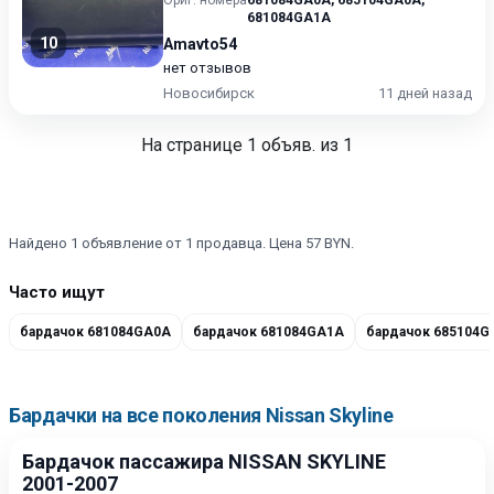
Ориг. номера
681084GA0A
,
685104GA0A
,
681084GA1A
10
Amavto54
нет отзывов
Новосибирск
11 дней назад
На странице
1
объяв. из 1
Найдено 1 объявление от 1 продавца. Цена 57 BYN.
Часто ищут
бардачок 681084GA0A
бардачок 681084GA1A
бардачок 685104G
Бардачки на все поколения Nissan Skyline
Бардачок пассажира NISSAN SKYLINE
2001-2007