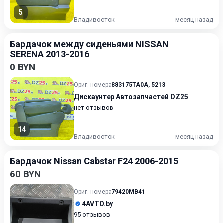
5
Владивосток
месяц назад
Бардачок между сиденьями NISSAN
SERENA 2013-2016
0 BYN
Ориг. номера
883175TA0A
,
5213
Дискаунтер Автозапчастей DZ25
нет отзывов
14
Владивосток
месяц назад
Бардачок Nissan Cabstar F24 2006-2015
60 BYN
Ориг. номера
79420MB41
4AVTO.by
95 отзывов