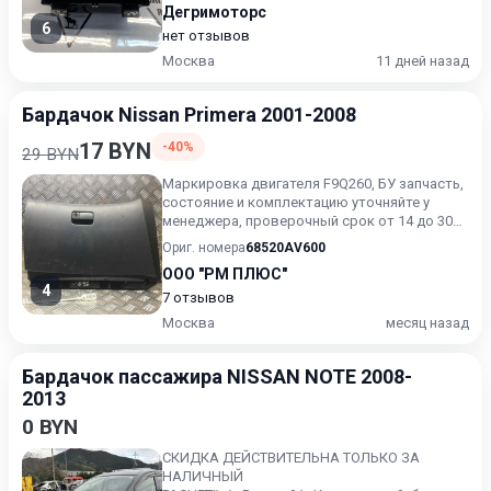
Дегримоторс
6
нет отзывов
Москва
11 дней назад
Бардачок Nissan Primera 2001-2008
17 BYN
-40%
29 BYN
Маркировка двигателя F9Q260, БУ запчасть,
состояние и комплектацию уточняйте у
менеджера, проверочный срок от 14 до 30
дней.
Ориг. номера
68520AV600
ООО "РМ ПЛЮС"
4
7 отзывов
Москва
месяц назад
Бардачок пассажира NISSAN NOTE 2008-
2013
0 BYN
СКИДКА ДЕЙСТВИТЕЛЬНА ТОЛЬКО ЗА
НАЛИЧНЫЙ