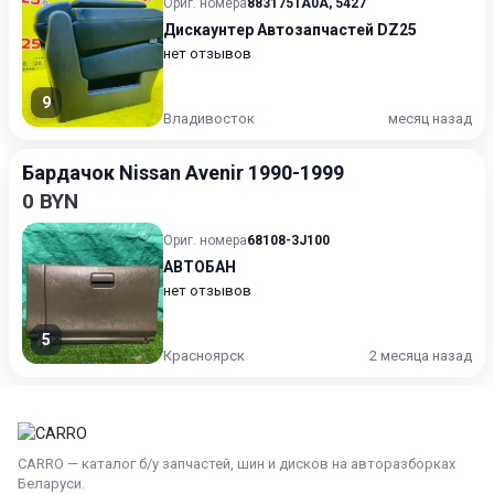
Ориг. номера
883175TA0A
,
5427
Дискаунтер Автозапчастей DZ25
нет отзывов
9
Владивосток
месяц назад
Бардачок Nissan Avenir 1990-1999
0 BYN
Ориг. номера
68108-3J100
АВТОБАН
нет отзывов
5
Красноярск
2 месяца назад
CARRO — каталог б/у запчастей, шин и дисков на авторазборках
Беларуси.