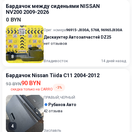
Бардачок между сиденьями NISSAN
NV200 2009-2026
0 BYN
Ориг. номера
96915-JX00A
,
5768
,
96965JX00A
Дискаунтер Автозапчастей DZ25
нет отзывов
8
Владивосток
14 дней назад
Бардачок Nissan Tiida C11 2004-2012
90 BYN
93 BYN
-3%
скидка только на CARRO
ПРАВЫЙ,ЧЕРНЫЙ
Рубанов Авто
42 отзыва
4
Заславль