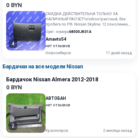
0 BYN
СКИДКА ДЕЙСТВИТЕЛЬНА ТОЛЬКО ЗА
НАЛИЧНЫЙ РАСЧЕТ!\n\nКонтрактный, без
пробега по РФ. Nissan Skyline, 12 поколение,
(11.2006 - 12.2009). Гарант...
Ориг. номера
68500JK01A
Amavto54
4
нет отзывов
Новосибирск
11 дней назад
Бардачки на все модели Nissan
Бардачок Nissan Almera 2012-2018
0 BYN
АВТОБАН
нет отзывов
2
Красноярск
2 месяца назад