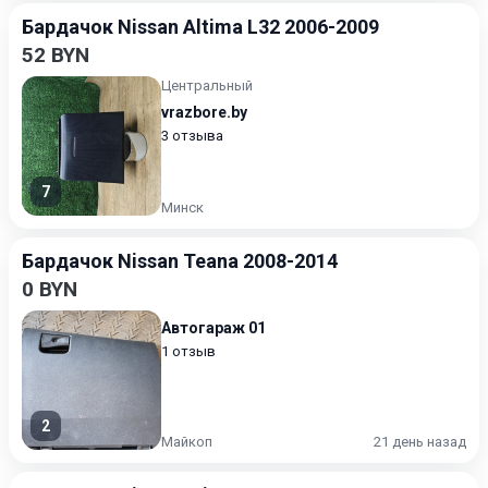
Бардачок Nissan Altima L32 2006-2009
52 BYN
Центральный
vrazbore.by
3 отзыва
7
Минск
Бардачок Nissan Teana 2008-2014
0 BYN
Автогараж 01
1 отзыв
2
Майкоп
21 день назад