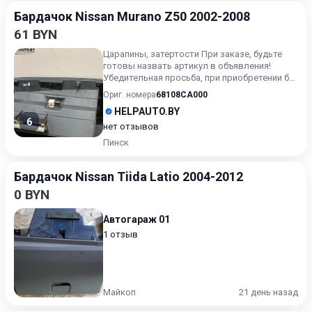
Бардачок Nissan Murano Z50 2002-2008
61 BYN
Царапины, затертости При заказе, будьте
готовы назвать артикул в объявления!
Убедительная просьба, при приобретении б/у
автозапчастей вним...
Ориг. номера
68108CA000
HELPAUTO.BY
6
нет отзывов
Пинск
Бардачок Nissan Tiida Latio 2004-2012
0 BYN
Автогараж 01
1 отзыв
Майкоп
21 день назад