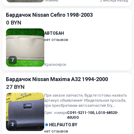
Тюмень
2 месяца назад
Бардачок Nissan Cefiro 1998-2003
0 BYN
АВТОБАН
нет отзывов
7
Красноярск
Бардачок Nissan Maxima A32 1994-2000
27 BYN
При заказе запчасти, будьте готовы назвать
артикул объявления! Убедительная просьба,
при приобретении автозапчастей б/у,
внимательно подходи...
Ориг. номера
CO91-5211-100
,
LG10-68520-
40UOO
3
HELPAUTO.BY
нет отзывов