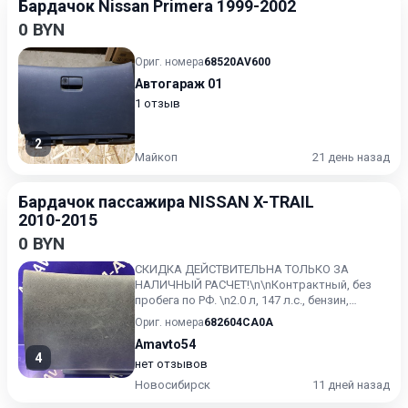
Бардачок Nissan Primera 1999-2002
0 BYN
Ориг. номера
68520AV600
Автогараж 01
1 отзыв
2
Майкоп
21 день назад
Бардачок пассажира NISSAN X-TRAIL
2010-2015
0 BYN
СКИДКА ДЕЙСТВИТЕЛЬНА ТОЛЬКО ЗА
НАЛИЧНЫЙ РАСЧЕТ!\n\nКонтрактный, без
пробега по РФ. \n2.0 л, 147 л.с., бензин,
вариатор (CVT), полный привод...
Ориг. номера
682604CA0A
Amavto54
4
нет отзывов
Новосибирск
11 дней назад