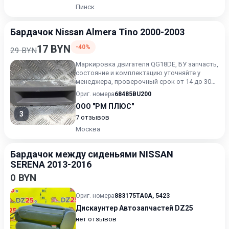
Пинск
Бардачок Nissan Almera Tino 2000-2003
17 BYN
-40%
29 BYN
Маркировка двигателя QG18DE, БУ запчасть,
состояние и комплектацию уточняйте у
менеджера, проверочный срок от 14 до 30
дней.
Ориг. номера
68485BU200
ООО "РМ ПЛЮС"
3
7 отзывов
Москва
Бардачок между сиденьями NISSAN
SERENA 2013-2016
0 BYN
Ориг. номера
883175TA0A
,
5423
Дискаунтер Автозапчастей DZ25
нет отзывов