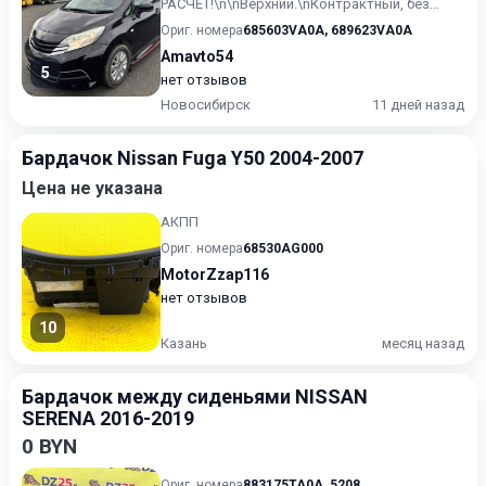
РАСЧЕТ!\n\nВерхний.\nКонтрактный, без
пробега по РФ. \n1.2 л, бензин, вариатор
Ориг. номера
685603VA0A
,
689623VA0A
(CVT), передний приво...
Amavto54
5
нет отзывов
Новосибирск
11 дней назад
Бардачок Nissan Fuga Y50 2004-2007
Цена не указана
АКПП
Ориг. номера
68530AG000
MotorZzap116
нет отзывов
10
Казань
месяц назад
Бардачок между сиденьями NISSAN
SERENA 2016-2019
0 BYN
Ориг. номера
883175TA0A
,
5208