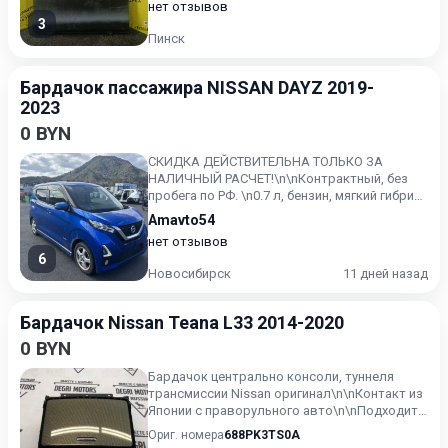
нет отзывов
3
Пинск
Бардачок пассажира NISSAN DAYZ 2019-
2023
0 BYN
СКИДКА ДЕЙСТВИТЕЛЬНА ТОЛЬКО ЗА
НАЛИЧНЫЙ РАСЧЕТ!\n\nКонтрактный, без
пробега по РФ. \n0.7 л, бензин, мягкий гибрид,
вариатор (CVT), передний...
Amavto54
нет отзывов
6
Новосибирск
11 дней назад
Бардачок Nissan Teana L33 2014-2020
0 BYN
Бардачок центрально консоли, туннеля
трансмиссии Nissan оригинал\n\nКонтакт из
Японии с праворульного авто\n\nПодходит
для моделей:\nNissan...
Ориг. номера
688PK3TS0A