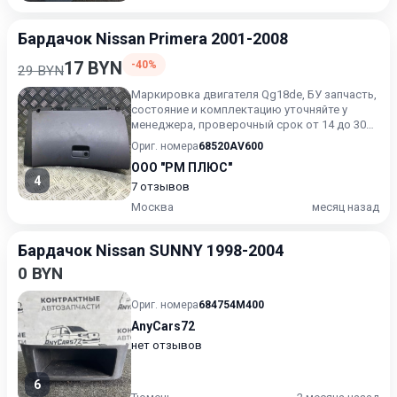
Бардачок Nissan Primera 2001-2008
17 BYN
-40%
29 BYN
Маркировка двигателя Qg18de, БУ запчасть,
состояние и комплектацию уточняйте у
менеджера, проверочный срок от 14 до 30
дней.
Ориг. номера
68520AV600
ООО "РМ ПЛЮС"
4
7 отзывов
Москва
месяц назад
Бардачок Nissan SUNNY 1998-2004
0 BYN
Ориг. номера
684754M400
AnyCars72
нет отзывов
6