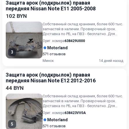
Защита арок (подкрылок) правая
передняя Nissan Note E11 2005-2008
102 BYN
Собственный склад хранения, более 600 тыс.
запчастей в наличии. Проверочный срок.
Доставка по РБ, на ПВЗ - бесплатно. Для
получения актуальн...
Ориг. номера
638429U000
Motorland
3
571 отзывов
Минск
14 дней назад
Защита арок (подкрылок) правая
передняя Nissan Note E12 2012-2016
44 BYN
Собственный склад хранения, более 600 тыс.
запчастей в наличии. Проверочный срок.
Доставка по РБ, на ПВЗ - бесплатно. Для
получения актуальн...
Ориг. номера
638423VV0A
Motorland
5
571 отзывов