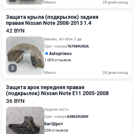
Минск
28 дней назад
Защита крыла (подкрылок) задняя
правая Nissan Note 2008-2013 1.4
42 BYN
бензин, хетчбэк 5 дв.
Ориг. номера
767489U00A
Autopriwos
1 039 отзывов
3
Минск
28 дней назад
Защита арок передняя правая
(подкрылок) Nissan Note E11 2005-2008
36 BYN
Задняя часть
Ориг. номера
638429U000
БигШрот
238 отзывов