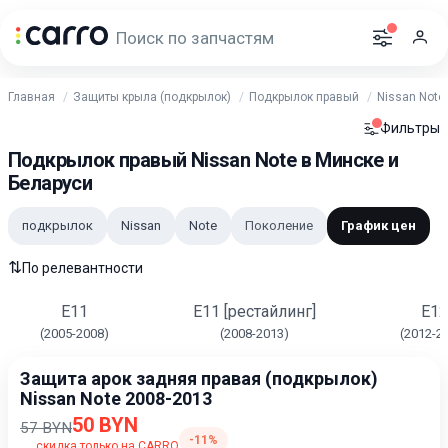
Главная
Защиты крыла (подкрылок)
Подкрылок правый
Nissan Note
Фильтры
Подкрылок правый Nissan Note в Минске и
Беларуси
подкрылок
Nissan
Note
Поколение
График цен
⇅
По релевантности
E11
E11 [рестайлинг]
E12
(2005-2008)
(2008-2013)
(2012-2
Защита арок задняя правая (подкрылок)
Nissan Note 2008-2013
50 BYN
57 BYN
-11%
скидка только на CARRO