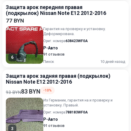
Защита арок передняя правая
(подкрылок) Nissan Note E12 2012-2016
77 BYN
Гарантия на проверку и установку.
Деформирована.
Ориг. номера
638423WF0A
Р-Авто
91 отзывов
6
Пинск
10 дней назад
Защита арок задняя правая (подкрылок)
Nissan Note E12 2012-2016
83 BYN
-10%
93 BYN
Из Германии, гарантия на и проверку и
установку. Правый.
Ориг. номера
788183WF0A
Р-Авто
91 отзывов
3