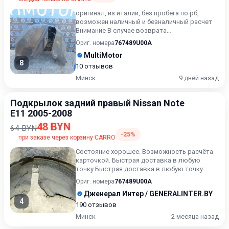
оригинал, из италии, без пробега по рб,
возможен наличный и безналичный расчет
Внимание В случае возврата
приобретённого товара, затраты кли...
Ориг. номера
767489U00A
MultiMotor
8
10 отзывов
Минск
9 дней назад
Подкрылок задний правый Nissan Note
E11 2005-2008
48 BYN
64 BYN
-25%
при заказе через корзину CARRO
Состояние хорошее. Возможность расчёта
карточкой. Быстрая доставка в любую
точку.Быстрая доставка в любую точку.
Возможность расчета карточк...
Ориг. номера
767489U00A
Дженерал Интер / GENERALINTER.BY
4
190 отзывов
Минск
2 месяца назад