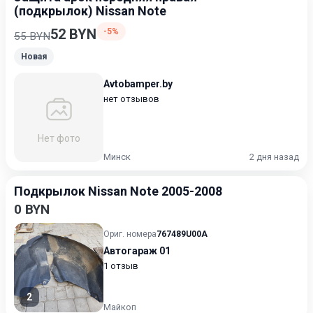
(подкрылок) Nissan Note
52 BYN
-5%
55 BYN
Новая
Avtobamper.by
нет отзывов
Нет фото
Минск
2 дня назад
Подкрылок Nissan Note 2005-2008
0 BYN
Ориг. номера
767489U00A
Автогараж 01
1 отзыв
2
Майкоп