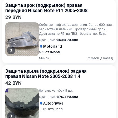
Защита арок (подкрылок) правая
передняя Nissan Note E11 2005-2008
29 BYN
Собственный склад хранения, более 600 тыс.
запчастей в наличии. Проверочный срок.
Доставка по РБ, на ПВЗ - бесплатно. Для
получения актуальн...
Ориг. номера
638429U000
Motorland
3
571 отзывов
Минск
2 месяца назад
Защита крыла (подкрылок) задняя
правая Nissan Note 2005-2008 1.4
42 BYN
бензин, хетчбэк 5 дв.
Ориг. номера
767489U00A
Autopriwos
1 039 отзывов
3