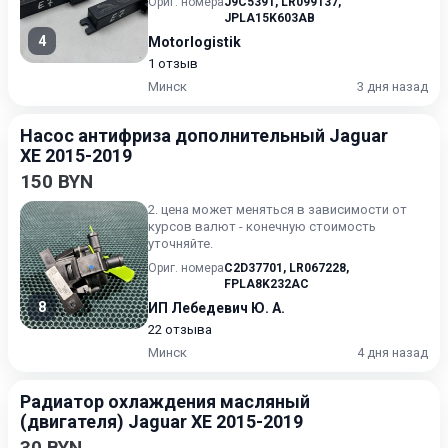
Ориг. номера
J9C5391
,
LR099137
,
JPLA15K603AB
4
Motorlogistik
1 отзыв
Минск
3 дня назад
Насос антифриза дополнительный Jaguar
XE 2015-2019
150 BYN
2. цена может меняться в зависимости от
курсов валют - конечную стоимость
уточняйте.
Ориг. номера
C2D37701
,
LR067228
,
FPLA8K232AC
8
ИП Лебедевич Ю. А.
22 отзыва
Минск
4 дня назад
Радиатор охлаждения масляный
(двигателя) Jaguar XE 2015-2019
30 BYN