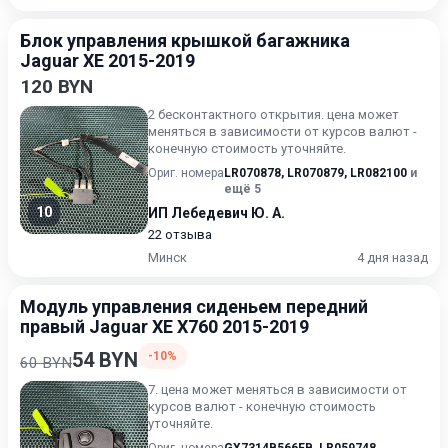
Блок управления крышкой багажника
Jaguar XE 2015-2019
120 BYN
2 бесконтактного открытия. цена может
меняться в зависимости от курсов валют -
конечную стоимость уточняйте.
Ориг. номера
LR070878
,
LR070879
,
LR082100
и
ещё 5
10
ИП Лебедевич Ю. А.
22 отзыва
Минск
4 дня назад
Модуль управления сиденьем передний
правый Jaguar XE X760 2015-2019
54 BYN
-10%
60 BYN
7. цена может меняться в зависимости от
курсов валют - конечную стоимость
уточняйте.