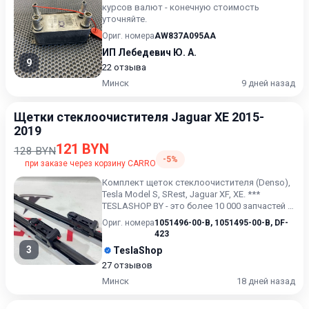
курсов валют - конечную стоимость
уточняйте.
Ориг. номера
AW837A095AA
ИП Лебедевич Ю. А.
9
22 отзыва
Минск
9 дней назад
Щетки стеклоочистителя Jaguar XE 2015-
2019
121 BYN
128 BYN
-5%
при заказе через корзину CARRO
Комплект щеток стеклоочистителя (Denso),
Tesla Model S, SRest, Jaguar XF, XE. ***
TESLASHOP BY - это более 10 000 запчастей и
аксессуаров дл...
Ориг. номера
1051496-00-B
,
1051495-00-B
,
DF-
423
3
TeslaShop
27 отзывов
Минск
18 дней назад