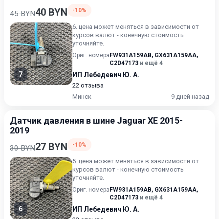
40 BYN
-10%
45 BYN
6. цена может меняться в зависимости от
курсов валют - конечную стоимость
уточняйте.
Ориг. номера
FW931A159AB
,
GX631A159AA
,
C2D47173
и ещё 4
7
ИП Лебедевич Ю. А.
22 отзыва
Минск
9 дней назад
Датчик давления в шине Jaguar XE 2015-
2019
27 BYN
-10%
30 BYN
5. цена может меняться в зависимости от
курсов валют - конечную стоимость
уточняйте.
Ориг. номера
FW931A159AB
,
GX631A159AA
,
C2D47173
и ещё 4
6
ИП Лебедевич Ю. А.