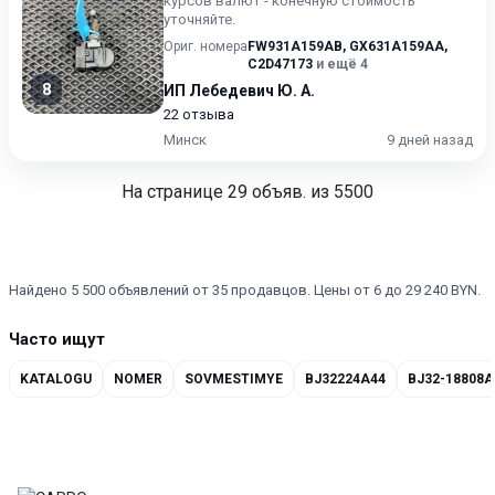
курсов валют - конечную стоимость
уточняйте.
Ориг. номера
FW931A159AB
,
GX631A159AA
,
C2D47173
и ещё 4
8
ИП Лебедевич Ю. А.
22 отзыва
Минск
9 дней назад
На странице
29
объяв. из 5500
Найдено 5 500 объявлений от 35 продавцов. Цены от 6 до 29 240 BYN.
Часто ищут
KATALOGU
NOMER
SOVMESTIMYE
BJ32224A44
BJ32-18808