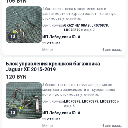
105 BYN
4 багажника. цена может меняться в
зависимости от курсов валют - конечную
стоимость уточняйте.
Ориг. номера
GK6214E108AB
,
LR070878
,
LR070879
и ещё 7
10
ИП Лебедевич Ю. А.
22 отзыва
Минск
4 дня назад
Блок управления крышкой багажника
Jaguar XE 2015-2019
120 BYN
3 бесконтактного открытия. цена может
меняться в зависимости от курсов валют -
конечную стоимость уточняйте.
Ориг. номера
LR070878
,
LR070879
,
LR082100
и
ещё 5
10
ИП Лебедевич Ю. А.
22 отзыва
Минск
4 дня назад