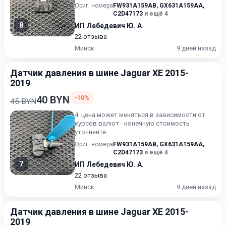
Ориг. номера
FW931A159AB
,
GX631A159AA
,
C2D47173
и ещё 4
8
ИП Лебедевич Ю. А.
22 отзыва
Минск
9 дней назад
Датчик давления в шине Jaguar XE 2015-
2019
40 BYN
-10%
45 BYN
4. цена может меняться в зависимости от
курсов валют - конечную стоимость
уточняйте.
Ориг. номера
FW931A159AB
,
GX631A159AA
,
C2D47173
и ещё 4
7
ИП Лебедевич Ю. А.
22 отзыва
Минск
9 дней назад
Датчик давления в шине Jaguar XE 2015-
2019