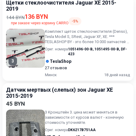
Щетки стеклоочистителя Jaguar XE 2015-
2019
136 BYN
144 BYN
-5%
при заказе через корзину CARRO
Комплект щеток стеклоочистителя (Denso),
Tesla Model S, SRest, Jaguar XF, XE. ***
TESLASHOP BY - это более 10 000 запчастей и
аксессуаров дл...
Ориг. номера
1051496-00-B
,
1051495-00-B
,
DF-
423
3
TeslaShop
27 отзывов
Минск
18 дней назад
Датчик мертвых (слепых) зон Jaguar XE
2015-2019
45 BYN
3 Кронштейн 3. цена может меняться в
зависимости от курсов валют - конечную
стоимость уточняйте.
Ориг. номера
DK6217B751AA