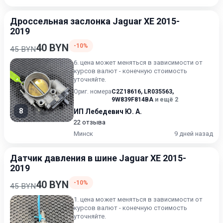
Дроссельная заслонка Jaguar XE 2015-
2019
40 BYN
-10%
45 BYN
6. цена может меняться в зависимости от
курсов валют - конечную стоимость
уточняйте.
Ориг. номера
C2Z18616
,
LR035563
,
9W839F814BA
и ещё 2
8
ИП Лебедевич Ю. А.
22 отзыва
Минск
9 дней назад
Датчик давления в шине Jaguar XE 2015-
2019
40 BYN
-10%
45 BYN
1. цена может меняться в зависимости от
курсов валют - конечную стоимость
уточняйте.