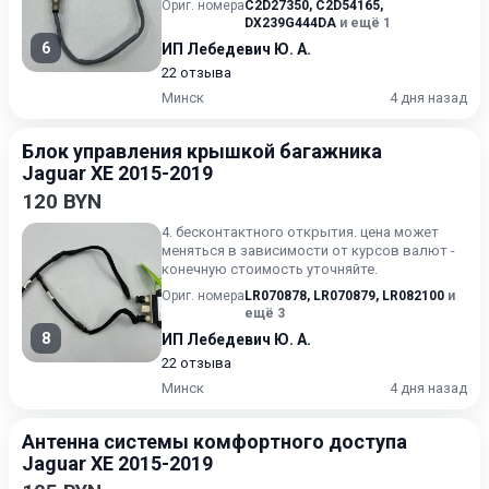
Ориг. номера
C2D27350
,
C2D54165
,
DX239G444DA
и ещё 1
6
ИП Лебедевич Ю. А.
22 отзыва
Минск
4 дня назад
Блок управления крышкой багажника
Jaguar XE 2015-2019
120 BYN
4. бесконтактного открытия. цена может
меняться в зависимости от курсов валют -
конечную стоимость уточняйте.
Ориг. номера
LR070878
,
LR070879
,
LR082100
и
ещё 3
8
ИП Лебедевич Ю. А.
22 отзыва
Минск
4 дня назад
Антенна системы комфортного доступа
Jaguar XE 2015-2019