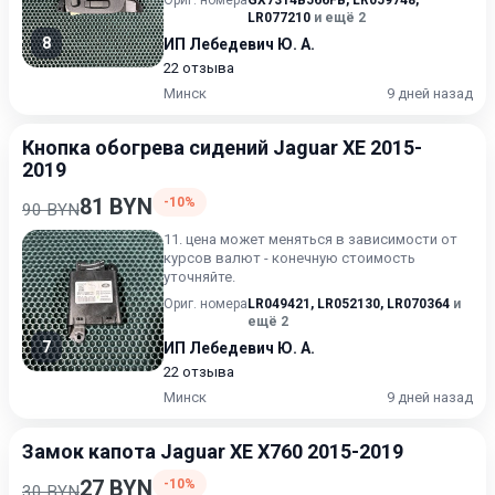
Ориг. номера
GX7314B566FB
,
LR059748
,
LR077210
и ещё 2
8
ИП Лебедевич Ю. А.
22 отзыва
Минск
9 дней назад
Кнопка обогрева сидений Jaguar XE 2015-
2019
81 BYN
-10%
90 BYN
11. цена может меняться в зависимости от
курсов валют - конечную стоимость
уточняйте.
Ориг. номера
LR049421
,
LR052130
,
LR070364
и
ещё 2
7
ИП Лебедевич Ю. А.
22 отзыва
Минск
9 дней назад
Замок капота Jaguar XE X760 2015-2019
27 BYN
-10%
30 BYN