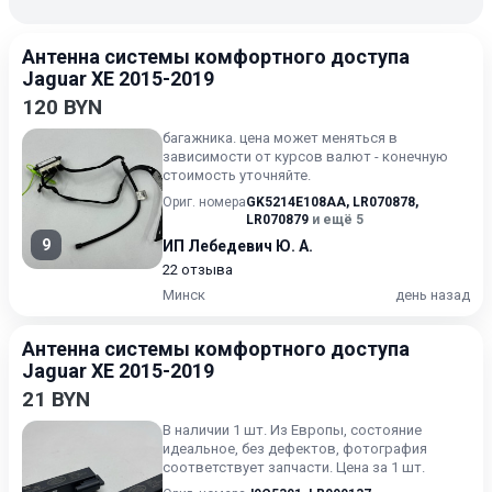
Антенна системы комфортного доступа
Jaguar XE 2015-2019
120 BYN
багажника. цена может меняться в
зависимости от курсов валют - конечную
стоимость уточняйте.
Ориг. номера
GK5214E108AA
,
LR070878
,
LR070879
и ещё 5
9
ИП Лебедевич Ю. А.
22 отзыва
Минск
день назад
Антенна системы комфортного доступа
Jaguar XE 2015-2019
21 BYN
В наличии 1 шт. Из Европы, состояние
идеальное, без дефектов, фотография
соответствует запчасти. Цена за 1 шт.