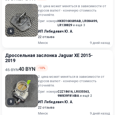
13. цена может меняться в зависимости от
курсов валют - конечную стоимость
уточняйте.
Ориг. номера
HK8316K689AB
,
LR084499
,
LR138829
и ещё 3
6
ИП Лебедевич Ю. А.
22 отзыва
Минск
9 дней назад
Дроссельная заслонка Jaguar XE 2015-
2019
40 BYN
-10%
45 BYN
2. цена может меняться в зависимости от
курсов валют - конечную стоимость
уточняйте.
Ориг. номера
C2Z18616
,
LR035563
,
9W839F814BA
и ещё 2
9
ИП Лебедевич Ю. А.
22 отзыва
Минск
9 дней назад