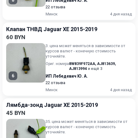
8
ИП Лебедевич Ю. А.
22 отзыва
Минск
4 дня назад
Клапан ТНВД Jaguar XE 2015-2019
60 BYN
3. цена может меняться в зависимости от
курсов валют - конечную стоимость
уточняйте.
Ориг. номера
8W839F972AA
,
AJ813639
,
AJ813994
и ещё 3
6
ИП Лебедевич Ю. А.
22 отзыва
Минск
4 дня назад
Лямбда-зонд Jaguar XE 2015-2019
45 BYN
35. цена может меняться в зависимости от
курсов валют - конечную стоимость
уточняйте.