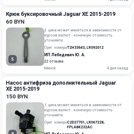
Крюк буксировочный Jaguar XE 2015-2019
60 BYN
2. цена может меняться в зависимости от
курсов валют - конечную стоимость
уточняйте.
Ориг. номера
T2H33643
,
LR092012
ИП Лебедевич Ю. А.
5
22 отзыва
Минск
4 дня назад
Насос антифриза дополнительный Jaguar
XE 2015-2019
150 BYN
1. цена может меняться в зависимости от
курсов валют - конечную стоимость
уточняйте.
Ориг. номера
C2D37701
,
LR067228
,
FPLA8K232AC