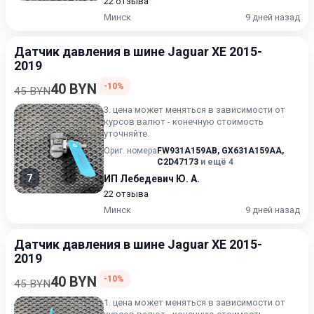
22 отзыва
Минск
9 дней назад
Датчик давления в шине Jaguar XE 2015-
2019
40 BYN
-10%
45 BYN
3. цена может меняться в зависимости от
курсов валют - конечную стоимость
уточняйте.
Ориг. номера
FW931A159AB
,
GX631A159AA
,
C2D47173
и ещё 4
7
ИП Лебедевич Ю. А.
22 отзыва
Минск
9 дней назад
Датчик давления в шине Jaguar XE 2015-
2019
40 BYN
-10%
45 BYN
1. цена может меняться в зависимости от