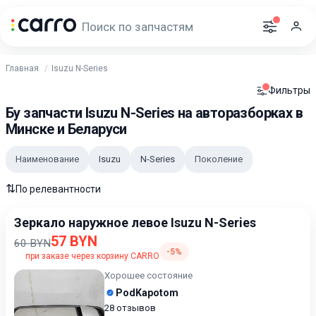
Главная
Isuzu N-Series
Фильтры
Бу запчасти Isuzu N-Series на авторазборках в
Минске и Беларуси
Наименование
Isuzu
N-Series
Поколение
⇅
По релевантности
Зеркало наружное левое Isuzu N-Series
57 BYN
60 BYN
-5%
при заказе через корзину CARRO
Хорошее состояние
PodKapotom
28 отзывов