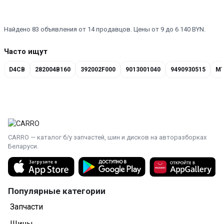
Найдено 83 объявления от 14 продавцов. Цены от 9 до 6 140 BYN.
Часто ищут
D4CB
282004B160
392002F000
9013001040
9490930515
MT
CARRO — каталог б/у запчастей, шин и дисков на авторазборках
Беларуси.
Популярные категории
Запчасти
Шины