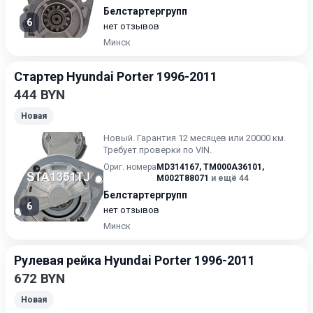
Белстартергрупп
6
нет отзывов
Минск
Стартер Hyundai Porter 1996-2011
444 BYN
Новая
Новый. Гарантия 12 месяцев или 20000 км.
Требует проверки по VIN.
Ориг. номера
MD314167
,
TM000A36101
,
M002T88071
и ещё 44
Белстартергрупп
6
нет отзывов
Минск
Рулевая рейка Hyundai Porter 1996-2011
672 BYN
Новая