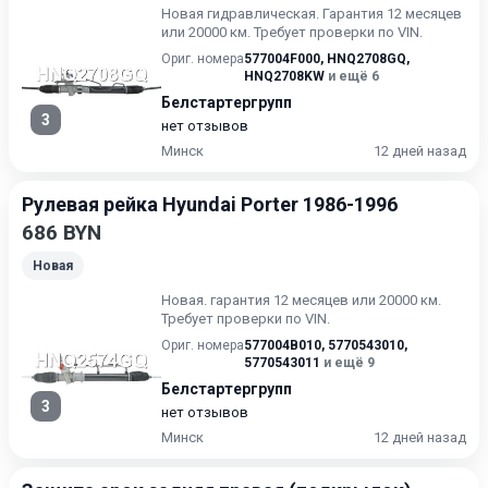
Новая гидравлическая. Гарантия 12 месяцев
или 20000 км. Требует проверки по VIN.
Ориг. номера
577004F000
,
HNQ2708GQ
,
HNQ2708KW
и ещё 6
Белстартергрупп
3
нет отзывов
Минск
12 дней назад
Рулевая рейка Hyundai Porter 1986-1996
686 BYN
Новая
Нoвая. гарантия 12 месяцев или 20000 км.
Требует проверки по VIN.
Ориг. номера
577004B010
,
5770543010
,
5770543011
и ещё 9
Белстартергрупп
3
нет отзывов
Минск
12 дней назад