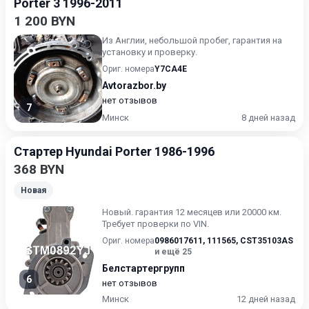
Porter 3 1996-2011
1 200 BYN
Из Англии, небольшой пробег, гарантия на
установку и проверку.
Ориг. номера
Y7CA4E
Avtorazbor.by
нет отзывов
7
Минск
8 дней назад
Стартер Hyundai Porter 1986-1996
368 BYN
Новая
Новый. гарантия 12 месяцев или 20000 км.
Требует проверки по VIN.
Ориг. номера
0986017611
,
111565
,
CST35103AS
и ещё 25
Белстартергрупп
6
нет отзывов
Минск
12 дней назад