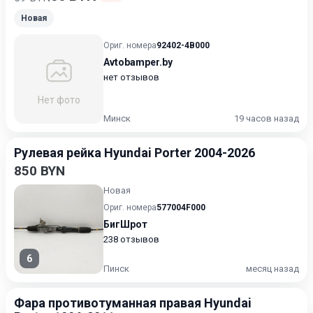
Новая
Ориг. номера
92402-4B000
Avtobamper.by
нет отзывов
Нет фото
Минск
19 часов назад
Рулевая рейка Hyundai Porter 2004-2026
850 BYN
Новая
Ориг. номера
577004F000
БигШрот
238 отзывов
6
Пинск
месяц назад
Фара противотуманная правая Hyundai