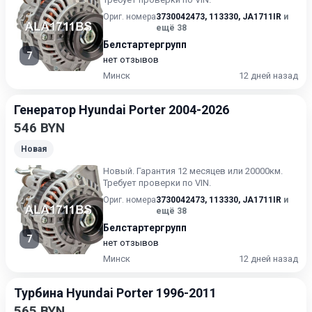
Ориг. номера
3730042473
,
113330
,
JA1711IR
и
ещё 38
Белстартергрупп
7
нет отзывов
Минск
12 дней назад
Генератор Hyundai Porter 2004-2026
546 BYN
Новая
Новый. Гарантия 12 месяцев или 20000км.
Требует проверки по VIN.
Ориг. номера
3730042473
,
113330
,
JA1711IR
и
ещё 38
Белстартергрупп
7
нет отзывов
Минск
12 дней назад
Турбина Hyundai Porter 1996-2011
565 BYN