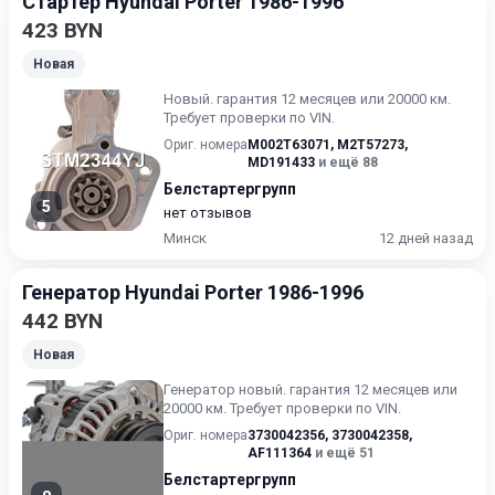
Стартер Hyundai Porter 1986-1996
423 BYN
Новая
Новый. гарантия 12 месяцев или 20000 км.
Требует проверки по VIN.
Ориг. номера
M002T63071
,
M2T57273
,
MD191433
и ещё 88
Белстартергрупп
5
нет отзывов
Минск
12 дней назад
Генератор Hyundai Porter 1986-1996
442 BYN
Новая
Генератoр нoвый. гарантия 12 месяцев или
20000 км. Требует проверки по VIN.
Ориг. номера
3730042356
,
3730042358
,
AF111364
и ещё 51
Белстартергрупп