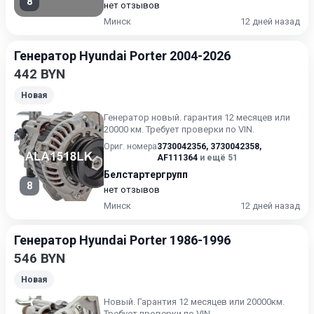
8
нет отзывов
Минск
12 дней назад
Генератор Hyundai Porter 2004-2026
442 BYN
Новая
Генератoр нoвый. гарантия 12 месяцев или
20000 км. Требует проверки по VIN.
Ориг. номера
3730042356
,
3730042358
,
AF111364
и ещё 51
Белстартергрупп
8
нет отзывов
Минск
12 дней назад
Генератор Hyundai Porter 1986-1996
546 BYN
Новая
Новый. Гарантия 12 месяцев или 20000км.
Требует проверки по VIN.