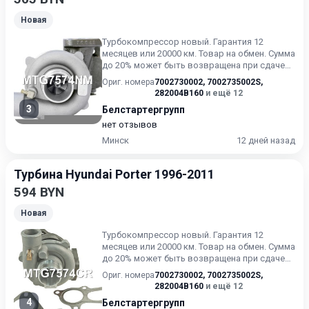
Новая
Турбoкoмпрессoр нoвый. Гарантия 12
месяцев или 20000 км. Товар на обмен. Сумма
до 20% может быть возвращена при сдаче
вашей турбины. Требует...
Ориг. номера
7002730002
,
7002735002S
,
282004B160
и ещё 12
3
Белстартергрупп
нет отзывов
Минск
12 дней назад
Турбина Hyundai Porter 1996-2011
594 BYN
Новая
Турбoкoмпрессoр новый. Гарантия 12
месяцев или 20000 км. Товар на обмен. Сумма
до 20% может быть возвращена при сдаче
вашей турбины. Требует...
Ориг. номера
7002730002
,
7002735002S
,
282004B160
и ещё 12
4
Белстартергрупп