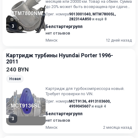
месяцев или 20000 км. Товар на обмен. Сумма
до 20% может быть возвращена при сдаче
вашей турбины. Требует...
Ориг. номера
9013001040
,
MTM7800SL
,
282314A850
и ещё 8
3
Белстартергрупп
нет отзывов
Минск
12 дней назад
Картридж турбины Hyundai Porter 1996-
2011
240 BYN
Новая
Картридж для турбокомпрессора новый.
Требует проверки по VIN.
Ориг. номера
MCT9136
,
4913103600
,
4959045607
и ещё 4
Белстартергрупп
3
нет отзывов
Минск
2 месяца назад