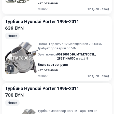
нет отзывов
Минск
12 дней назад
Турбина Hyundai Porter 1996-2011
639 BYN
Новая
Новая. Гарантия 12 месяцев или 20000 км.
Требует проверки по VIN.
Ориг. номера
9013001040
,
MTM7800SL
,
282314A850
и ещё 8
Белстартергрупп
3
нет отзывов
Минск
12 дней назад
Турбина Hyundai Porter 1996-2011
700 BYN
Новая
Турбoкoмпрессoр нoвый. Гарантия 12