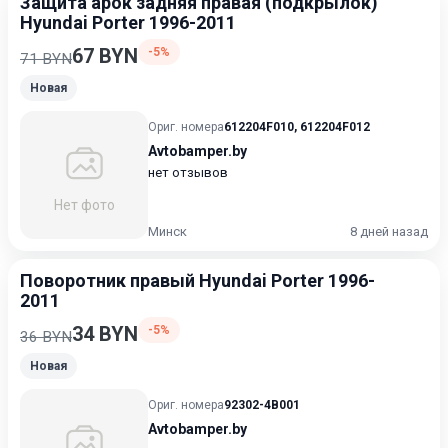
Защита арок задняя правая (подкрылок)
Hyundai Porter 1996-2011
67 BYN
-5%
71 BYN
Новая
Ориг. номера
612204F010
,
612204F012
Avtobamper.by
нет отзывов
Нет фото
Минск
8 дней назад
Поворотник правый Hyundai Porter 1996-
2011
34 BYN
-5%
36 BYN
Новая
Ориг. номера
92302-4B001
Avtobamper.by