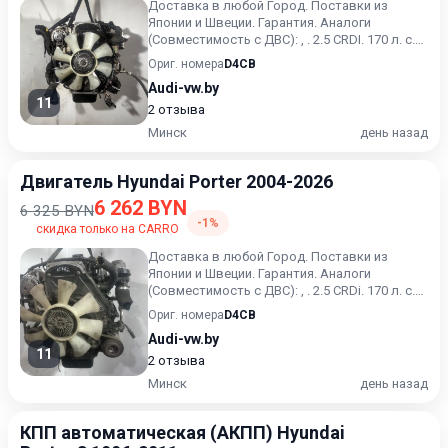
Доставка в любой Город. Поставки из
Японии и Швеции. Гарантия. Аналоги
(Совместимость с ДВС): , . 2.5 CRDI. 170 л. с.
(125 кВт). Цена за гол...
Ориг. номера
D4CB
Audi-vw.by
11
2 отзыва
Минск
день назад
Двигатель Hyundai Porter 2004-2026
6 262 BYN
6 325 BYN
-1%
скидка только на CARRO
Доставка в любой Город. Поставки из
Японии и Швеции. Гарантия. Аналоги
(Совместимость с ДВС): , . 2.5 CRDi. 170 л. с.
(125 кВт). Цена за гол...
Ориг. номера
D4CB
Audi-vw.by
11
2 отзыва
Минск
день назад
КПП автоматическая (АКПП) Hyundai