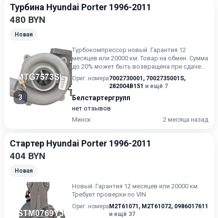
Турбина Hyundai Porter 1996-2011
480 BYN
Новая
Турбoкoмпрессoр нoвый. Гарантия 12
месяцев или 20000 км. Товар на обмен. Сумма
до 20% может быть возвращена при сдаче
вашей турбины. Требует...
Ориг. номера
7002730001
,
7002735001S
,
282004B151
и ещё 7
3
Белстартергрупп
нет отзывов
Минск
2 месяца назад
Стартер Hyundai Porter 1996-2011
404 BYN
Новая
Новый. Гарантия 12 месяцев или 20000 км.
Требует проверки по VIN.
Ориг. номера
M2T61071
,
M2T61072
,
0986017611
и ещё 37