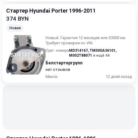
Стартер Hyundai Porter 1996-2011
374 BYN
Новая
Новый. Гарантия 12 месяцев или 20000 км.
Требует проверки по VIN.
Ориг. номера
MD314167
,
TM000A36101
,
M002T88071
и ещё 44
Белстартергрупп
6
нет отзывов
Минск
12 дней назад