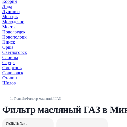
Кобрин
Лида
Лунинец
Мозырь
Молодечно
Мосты
Новогрудок
Новополоцк
Пинск
Орша
Светлогорск
Слоним
Слуцк
Сморгонь
Солигорск
Столин
Шклов
Главная
Фильтр масляный
ГАЗ
Фильтр масляный ГАЗ в Мин
ГАЗЕЛЬ Next