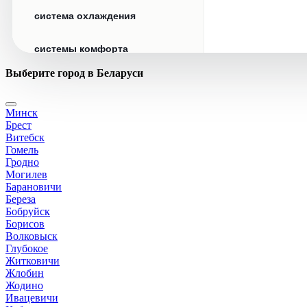
система охлаждения
системы комфорта
Выберите город в Беларуси
стекла
Минск
стеклоочистители
Брест
Витебск
топливная система
Гомель
Гродно
Могилев
тормозная система
Барановичи
Береза
Бобруйск
трансмиссия
Борисов
Волковыск
электрика
Глубокое
Житковичи
Жлобин
Жодино
Ивацевичи