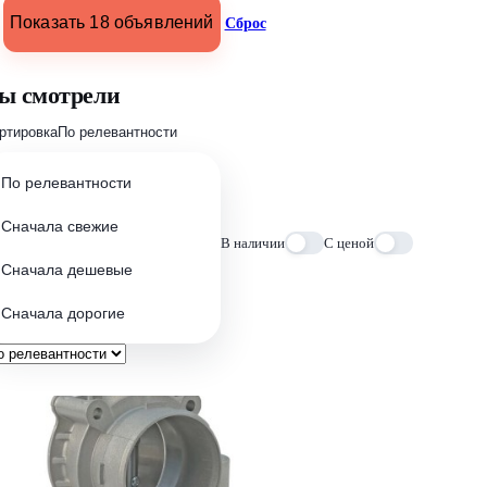
Показать 18 объявлений
Сброс
ы смотрели
ртировка
По релевантности
По релевантности
Сначала свежие
В наличии
С ценой
Сначала дешевые
Сначала дорогие