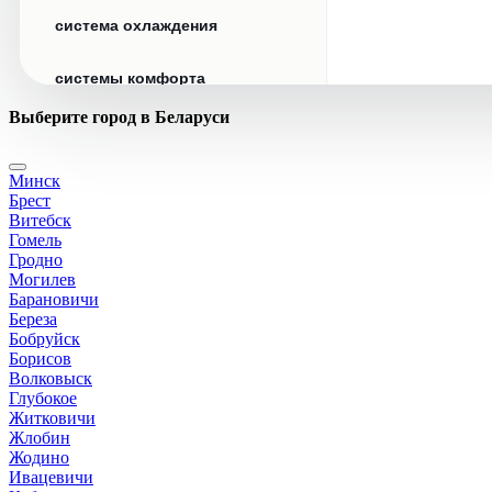
система охлаждения
системы комфорта
Выберите город в Беларуси
стекла
Минск
стеклоочистители
Брест
Витебск
топливная система
Гомель
Гродно
Могилев
тормозная система
Барановичи
Береза
Бобруйск
трансмиссия
Борисов
Волковыск
электрика
Глубокое
Житковичи
Жлобин
Жодино
Ивацевичи