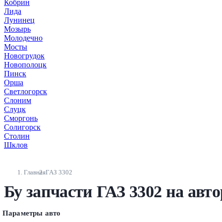
Кобрин
Лида
Лунинец
Мозырь
Молодечно
Мосты
Новогрудок
Новополоцк
Пинск
Орша
Светлогорск
Слоним
Слуцк
Сморгонь
Солигорск
Столин
Шклов
Главная
ГАЗ 3302
Бу запчасти ГАЗ 3302 на авт
Параметры авто