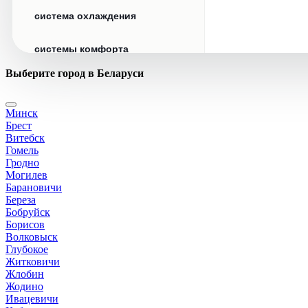
система охлаждения
системы комфорта
Выберите город в Беларуси
стекла
Минск
стеклоочистители
Брест
Витебск
топливная система
Гомель
Гродно
Могилев
тормозная система
Барановичи
Береза
Бобруйск
трансмиссия
Борисов
Волковыск
электрика
Глубокое
Житковичи
Жлобин
Жодино
Ивацевичи