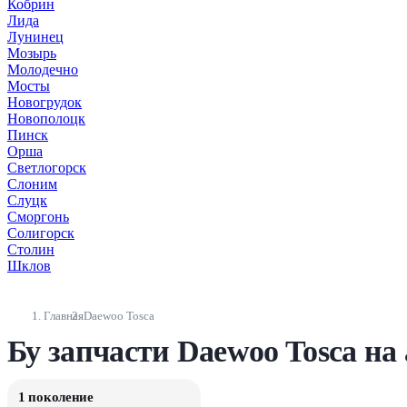
Кобрин
Лида
Лунинец
Мозырь
Молодечно
Мосты
Новогрудок
Новополоцк
Пинск
Орша
Светлогорск
Слоним
Слуцк
Сморгонь
Солигорск
Столин
Шклов
Главная
Daewoo Tosca
Бу запчасти Daewoo Tosca на
1 поколение