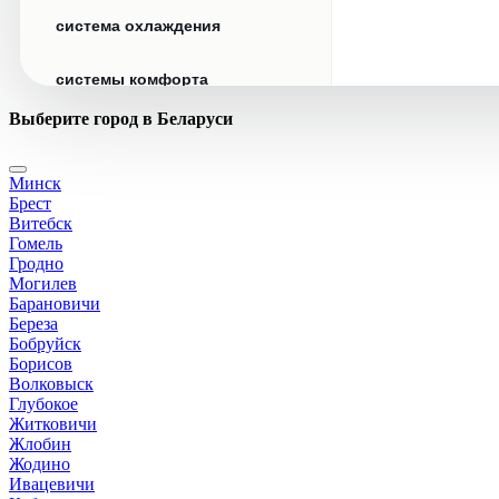
система охлаждения
системы комфорта
Выберите город в Беларуси
стекла
Минск
стеклоочистители
Брест
Витебск
топливная система
Гомель
Гродно
Могилев
тормозная система
Барановичи
Береза
Бобруйск
трансмиссия
Борисов
Волковыск
электрика
Глубокое
Житковичи
Жлобин
Жодино
Ивацевичи