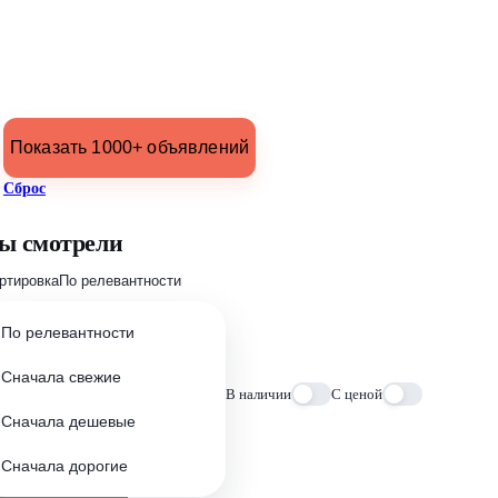
Показать 1000+ объявлений
Сброс
ы смотрели
ртировка
По релевантности
По релевантности
Сначала свежие
В наличии
С ценой
Сначала дешевые
Сначала дорогие