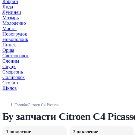
Кобрин
Лида
Лунинец
Мозырь
Молодечно
Мосты
Новогрудок
Новополоцк
Пинск
Орша
Светлогорск
Слоним
Слуцк
Сморгонь
Солигорск
Столин
Шклов
Главная
Citroen C4 Picasso
Бу запчасти Citroen C4 Picas
1 поколение
2 поколение