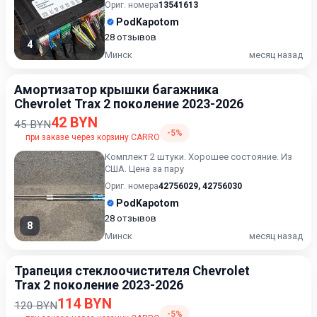
Ориг. номера
13541613
PodKapotom
28 отзывов
4
Минск
месяц назад
Амортизатор крышки багажника
Chevrolet Trax 2 поколение 2023-2026
42 BYN
45 BYN
-5%
при заказе через корзину CARRO
Комплект 2 штуки. Хорошее состояние. Из
США. Цена за пару
Ориг. номера
42756029
,
42756030
PodKapotom
28 отзывов
8
Минск
месяц назад
Трапеция стеклоочистителя Chevrolet
Trax 2 поколение 2023-2026
114 BYN
120 BYN
-5%