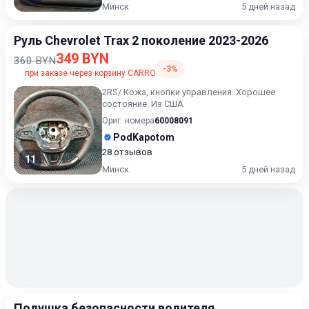
Минск
5 дней назад
Руль Chevrolet Trax 2 поколение 2023-2026
349 BYN
360 BYN
-3%
при заказе через корзину CARRO
2RS/ Кожа, кнопки управления. Хорошее
состояние. Из США
Ориг. номера
60008091
PodKapotom
28 отзывов
11
Минск
5 дней назад
Подушка безопасности водителя