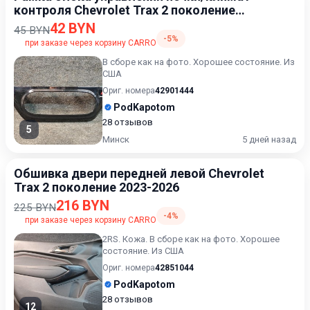
контроля Chevrolet Trax 2 поколение
2023-2026
42 BYN
45 BYN
-5%
при заказе через корзину CARRO
В сборе как на фото. Хорошее состояние. Из
США
Ориг. номера
42901444
PodKapotom
28 отзывов
5
Минск
5 дней назад
Обшивка двери передней левой Chevrolet
Trax 2 поколение 2023-2026
216 BYN
225 BYN
-4%
при заказе через корзину CARRO
2RS. Кожа. В сборе как на фото. Хорошее
состояние. Из США
Ориг. номера
42851044
PodKapotom
28 отзывов
12