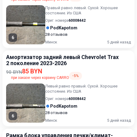
Правый равно левый. Сухой. Хорошее
состояние. Из США
Ориг. номера
60008442
PodKapotom
28 отзывов
6
Минск
5 дней назад
Амортизатор задний левый Chevrolet Trax
2 поколение 2023-2026
85 BYN
90 BYN
-5%
при заказе через корзину CARRO
Левый равно правый. Сухой. Хорошее
состояние. Из США
Ориг. номера
60008442
PodKapotom
28 отзывов
6
Минск
5 дней назад
Рамка блока управления печки/климат-