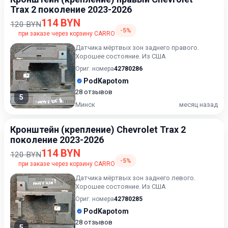
Trax 2 поколение 2023-2026
114 BYN
120 BYN
-5%
при заказе через корзину CARRO
Датчика мёртвых зон заднего правого.
Хорошее состояние. Из США
Ориг. номера
42780286
PodKapotom
28 отзывов
5
Минск
месяц назад
Кронштейн (крепление) Chevrolet Trax 2
поколение 2023-2026
114 BYN
120 BYN
-5%
при заказе через корзину CARRO
Датчика мёртвых зон заднего левого.
Хорошее состояние. Из США
Ориг. номера
42780285
PodKapotom
28 отзывов
5