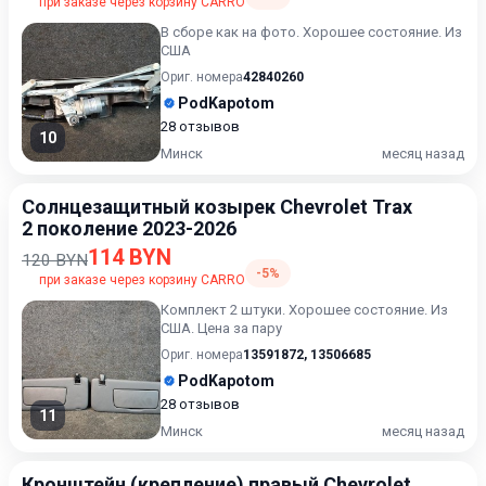
при заказе через корзину CARRO
В сборе как на фото. Хорошее состояние. Из
США
Ориг. номера
42840260
PodKapotom
28 отзывов
10
Минск
месяц назад
Солнцезащитный козырек Chevrolet Trax
2 поколение 2023-2026
114 BYN
120 BYN
-5%
при заказе через корзину CARRO
Комплект 2 штуки. Хорошее состояние. Из
США. Цена за пару
Ориг. номера
13591872
,
13506685
PodKapotom
28 отзывов
11
Минск
месяц назад
Кронштейн (крепление) правый Chevrolet