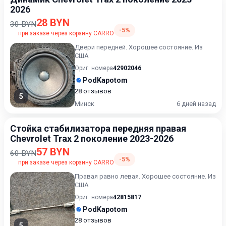
2026
28 BYN
30 BYN
-5%
при заказе через корзину CARRO
Двери передней. Хорошее состояние. Из
США
Ориг. номера
42902046
PodKapotom
28 отзывов
5
Минск
6 дней назад
Стойка стабилизатора передняя правая
Chevrolet Trax 2 поколение 2023-2026
57 BYN
60 BYN
-5%
при заказе через корзину CARRO
Правая равно левая. Хорошее состояние. Из
США
Ориг. номера
42815817
PodKapotom
28 отзывов
5