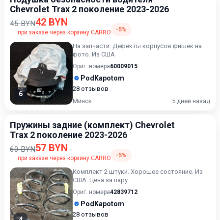
Chevrolet Trax 2 поколение 2023-2026
42 BYN
45 BYN
-5%
при заказе через корзину CARRO
На запчасти. Дефекты корпусов фишек на
фото. Из США
Ориг. номера
60009015
PodKapotom
28 отзывов
6
Минск
5 дней назад
Пружины задние (комплект) Chevrolet
Trax 2 поколение 2023-2026
57 BYN
60 BYN
-5%
при заказе через корзину CARRO
Комплект 2 штуки. Хорошее состояние. Из
США. Цена за пару
Ориг. номера
42839712
PodKapotom
28 отзывов
4