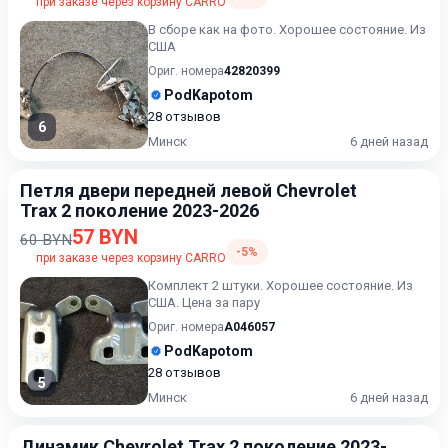
при заказе через корзину CARRO
В сборе как на фото. Хорошее состояние. Из
США
Ориг. номера
42820399
PodKapotom
28 отзывов
6
Минск
6 дней назад
Петля двери передней левой Chevrolet
Trax 2 поколение 2023-2026
57 BYN
60 BYN
-5%
при заказе через корзину CARRO
Комплект 2 штуки. Хорошее состояние. Из
США. Цена за пару
Ориг. номера
A046057
PodKapotom
28 отзывов
5
Минск
6 дней назад
Динамик Chevrolet Trax 2 поколение 2023-