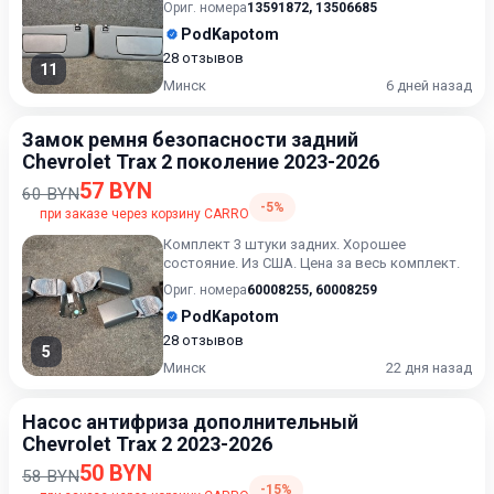
Ориг. номера
13591872
,
13506685
PodKapotom
28 отзывов
11
Минск
6 дней назад
Замок ремня безопасности задний
Chevrolet Trax 2 поколение 2023-2026
57 BYN
60 BYN
-5%
при заказе через корзину CARRO
Комплект 3 штуки задних. Хорошее
состояние. Из США. Цена за весь комплект.
Ориг. номера
60008255
,
60008259
PodKapotom
28 отзывов
5
Минск
22 дня назад
Насос антифриза дополнительный
Chevrolet Trax 2 2023-2026
50 BYN
58 BYN
-15%