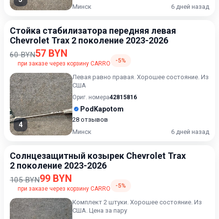
Минск
6 дней назад
Стойка стабилизатора передняя левая
Chevrolet Trax 2 поколение 2023-2026
57 BYN
60 BYN
-5%
при заказе через корзину CARRO
Левая равно правая. Хорошее состояние. Из
США
Ориг. номера
42815816
PodKapotom
28 отзывов
4
Минск
6 дней назад
Солнцезащитный козырек Chevrolet Trax
2 поколение 2023-2026
99 BYN
105 BYN
-5%
при заказе через корзину CARRO
Комплект 2 штуки. Хорошее состояние. Из
США. Цена за пару