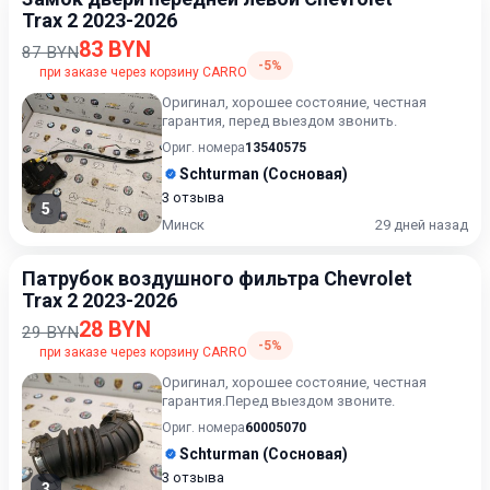
Trax 2 2023-2026
83 BYN
87 BYN
-5%
при заказе через корзину CARRO
Оригинал, хорошее состояние, честная
гарантия, перед выездом звонить.
Ориг. номера
13540575
Schturman (Сосновая)
3 отзыва
5
Минск
29 дней назад
Патрубок воздушного фильтра Chevrolet
Trax 2 2023-2026
28 BYN
29 BYN
-5%
при заказе через корзину CARRO
Оригинал, хорошее состояние, честная
гарантия.Перед выездом звоните.
Ориг. номера
60005070
Schturman (Сосновая)
3 отзыва
3