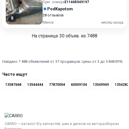
Ориг. номера
E1146R049197
PodKapotom
28 отзывов
8
Минск
месяц назад
На странице
30
объяв. из 7488
Найдено 7 488 объявлений от 37 продавцов. Цены от 3 до 5 848 BYN.
Часто ищут
13587668
13544444
77870004
60009104
13549949
1354282
CARRO — каталог б/у запчастей, шин и дисков на авторазборках
Беларуси.