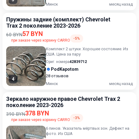
Минск
месяц назад
Пружины задние (комплект) Chevrolet
Trax 2 поколение 2023-2026
57 BYN
60 BYN
-5%
при заказе через корзину CARRO
Комплект 2 штуки. Хорошее состояние. Из
США. Цена за пару
Ориг. номера
42839712
PodKapotom
28 отзывов
4
Минск
месяц назад
Зеркало наружное правое Chevrolet Trax 2
поколение 2023-2026
378 BYN
390 BYN
-3%
при заказе через корзину CARRO
6 пинов. Указатель мёртвых зон. Дефект на
фото. Из США