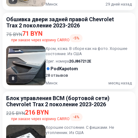
Минск
29 дней назад
Обшивка двери задней правой Chevrolet
Trax 2 поколение 2023-2026
71 BYN
75 BYN
-5%
при заказе через корзину CARRO
Хром, кожа. В сборе как на фото. Хорошее
состояние. Из США
Ориг. номера
2GJ867212E
PodKapotom
28 отзывов
8
Минск
месяц назад
Блок управления BCM (бортовой сети)
Chevrolet Trax 2 поколение 2023-2026
216 BYN
225 BYN
-4%
при заказе через корзину CARRO
Хорошее состояние. С фишками. Не
утопленник. Из США