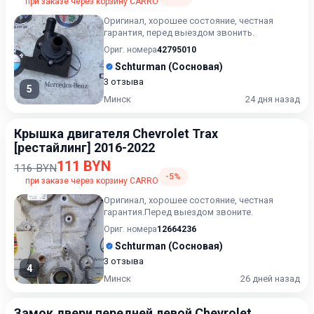
при заказе через корзину CARRO
Оригинал, хорошее состояние, честная
гарантия, перед выездом звонить.
Ориг. номера
42795010
Schturman (Сосновая)
3 отзыва
5
Минск
24 дня назад
Крышка двигателя Chevrolet Trax
[рестайлинг] 2016-2022
111 BYN
116 BYN
-5%
при заказе через корзину CARRO
Оригинал, хорошее состояние, честная
гарантия.Перед выездом звоните.
Ориг. номера
12664236
Schturman (Сосновая)
3 отзыва
4
Минск
26 дней назад
Замок двери передней левой Chevrolet