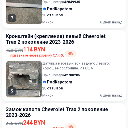
Ориг. номера
42849935
PodKapotom
28 отзывов
7
Минск
6 дней назад
Кронштейн (крепление) левый Chevrolet
Trax 2 поколение 2023-2026
114 BYN
120 BYN
-5%
при заказе через корзину CARRO
Датчика мёртвых зон заднего левого.
Хорошее состояние. Из США
Ориг. номера
42780285
PodKapotom
28 отзывов
5
Минск
6 дней назад
Замок капота Chevrolet Trax 2 поколение
2023-2026
244 BYN
255 BYN
-4%