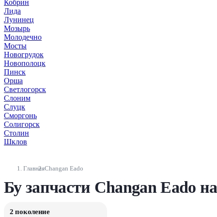
Кобрин
Лида
Лунинец
Мозырь
Молодечно
Мосты
Новогрудок
Новополоцк
Пинск
Орша
Светлогорск
Слоним
Слуцк
Сморгонь
Солигорск
Столин
Шклов
Главная
Changan Eado
Бу запчасти Changan Eado на
2 поколение