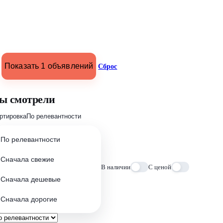
Показать 1 объявлений
Сброс
ы смотрели
ртировка
По релевантности
По релевантности
Сначала свежие
В наличии
С ценой
Сначала дешевые
Сначала дорогие