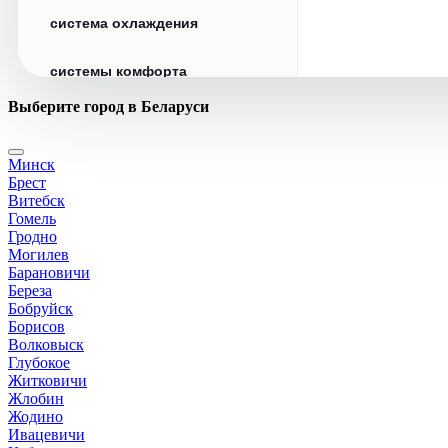
система охлаждения
системы комфорта
Выберите город в Беларуси
стекла
Минск
стеклоочистители
Брест
Витебск
топливная система
Гомель
Гродно
Могилев
тормозная система
Барановичи
Береза
Бобруйск
трансмиссия
Борисов
Волковыск
электрика
Глубокое
Житковичи
Жлобин
Жодино
Ивацевичи