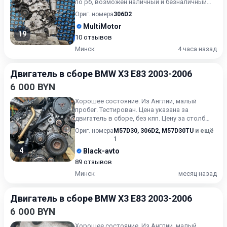
по рб, возможен наличный и безналичный
расчет Внимани...
Ориг. номера
306D2
MultiMotor
19
10 отзывов
Минск
4 часа назад
Двигатель в сборе BMW X3 E83 2003-2006
6 000 BYN
Хорошее состояние. Из Англии, малый
пробег. Тестирован. Цена указана за
двигатель в сборе, без кпп. Цену за столб
уточняйте.
Ориг. номера
M57D30
,
306D2
,
M57D30TU
и ещё
1
4
Black-avto
89 отзывов
Минск
месяц назад
Двигатель в сборе BMW X3 E83 2003-2006
6 000 BYN
Хорошее состояние. Из Англии, малый