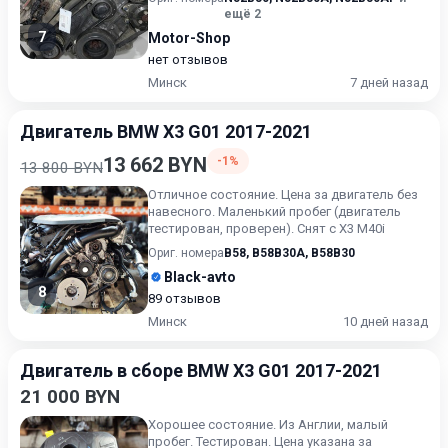
ещё 2
7
Motor-Shop
нет отзывов
Минск
7 дней назад
Двигатель BMW X3 G01 2017-2021
13 662 BYN
-1%
13 800 BYN
Отличное состояние. Цена за двигатель без
навесного. Маленький пробег (двигатель
тестирован, проверен). Снят с X3 M40i
Ориг. номера
B58
,
B58B30A
,
B58B30
Black-avto
8
89 отзывов
Минск
10 дней назад
Двигатель в сборе BMW X3 G01 2017-2021
21 000 BYN
Хорошее состояние. Из Англии, малый
пробег. Тестирован. Цена указана за