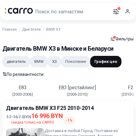
Главная
Двигатели
BMW X3
Фильтры
Двигатель BMW X3 в Минске и Беларуси
двигатель
BMW
X3
Поколение
График цен
⇅
По релевантности
E83
E83 [рестайлинг]
F25
(2003-2006)
(2006-2010)
(2010-2
Двигатель BMW X3 F25 2010-2014
16 996 BYN
17 167 BYN
-1%
скидка только на CARRO
Доставка в любой Город. Поставки из
Японии и Швеции. Гарантия. Аналоги