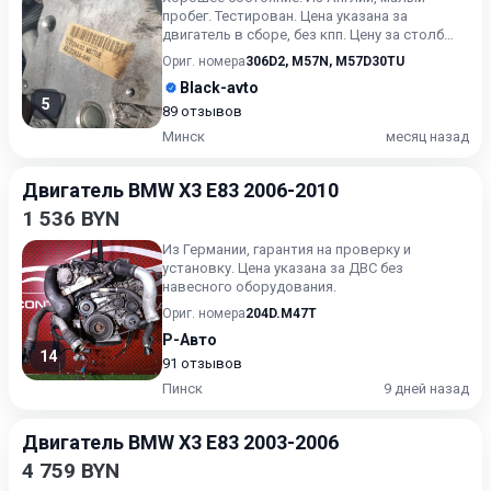
пробег. Тестирован. Цена указана за
двигатель в сборе, без кпп. Цену за столб
уточняйте.
Ориг. номера
306D2
,
M57N
,
M57D30TU
Black-avto
5
89 отзывов
Минск
месяц назад
Двигатель BMW X3 E83 2006-2010
1 536 BYN
Из Германии, гарантия на проверку и
установку. Цена указана за ДВС без
навесного оборудования.
Ориг. номера
204D.M47T
Р-Авто
14
91 отзывов
Пинск
9 дней назад
Двигатель BMW X3 E83 2003-2006
4 759 BYN