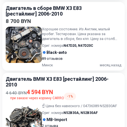
Двигатель в сборе BMW X3 E83
[рестайлинг] 2006-2010
8 700 BYN
Хорошее состояние. Из Англии, малый
пробег. Тестирован. Цена указана за
двигатель в сборе, без кпп. Цену за столб
уточняйте.
Ориг. номера
N47D20
,
N47D20C
Black-avto
4
89 отзывов
Минск
месяц назад
Двигатель BMW X3 E83 [рестайлинг] 2006-
2010
4 594 BYN
4 640 BYN
-1%
при заказе через корзину CARRO
☝️ Цена без навесного / 04736389 N52B30AF
Ориг. номера
N52B30A
,
N52B30AF
MB-Import
2 отзыва