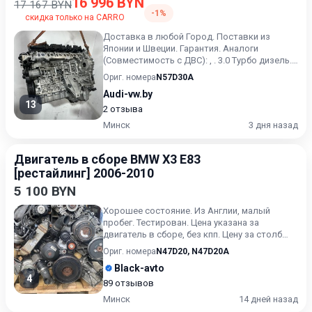
16 996 BYN
17 167 BYN
-1%
скидка только на CARRO
Доставка в любой Город. Поставки из
Японии и Швеции. Гарантия. Аналоги
(Совместимость с ДВС): , . 3.0 Турбо дизель.
313 л.с. (230 кВт). Цена...
Ориг. номера
N57D30A
Audi-vw.by
13
2 отзыва
Минск
3 дня назад
Двигатель в сборе BMW X3 E83
[рестайлинг] 2006-2010
5 100 BYN
Хорошее состояние. Из Англии, малый
пробег. Тестирован. Цена указана за
двигатель в сборе, без кпп. Цену за столб
уточняйте.
Ориг. номера
N47D20
,
N47D20A
Black-avto
4
89 отзывов
Минск
14 дней назад