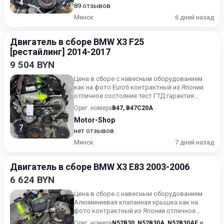
4
89 отзывов
Минск
6 дней назад
Двигатель в сборе BMW X3 F25
[рестайлинг] 2014-2017
9 504 BYN
Цена в сборе с навесным оборудованием
как на фото Euro6 контрактный из Японии
отличное состояние тест ГТД гарантия
доставка в регионы и РФ
Ориг. номера
B47
,
B47C20A
Motor-Shop
7
нет отзывов
Минск
7 дней назад
Двигатель в сборе BMW X3 E83 2003-2006
6 624 BYN
Цена в сборе с навесным оборудованием
Алюминиевая клапанная крышка как на
фото контрактный из Японии отличное
состояние тест видео эндоскопа...
Ориг. номера
N52B30
,
N52B30A
,
N52B30AF
и