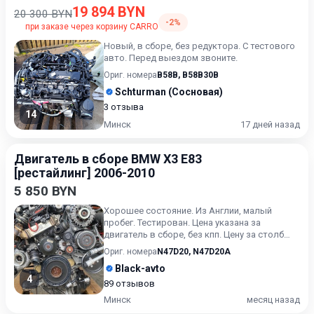
19 894 BYN
20 300 BYN
-2%
при заказе через корзину CARRO
Новый, в сборе, без редуктора. С тестового
авто. Перед выездом звоните.
Ориг. номера
B58B
,
B58B30B
Schturman (Сосновая)
3 отзыва
14
Минск
17 дней назад
Двигатель в сборе BMW X3 E83
[рестайлинг] 2006-2010
5 850 BYN
Хорошее состояние. Из Англии, малый
пробег. Тестирован. Цена указана за
двигатель в сборе, без кпп. Цену за столб
уточняйте.
Ориг. номера
N47D20
,
N47D20A
Black-avto
4
89 отзывов
Минск
месяц назад