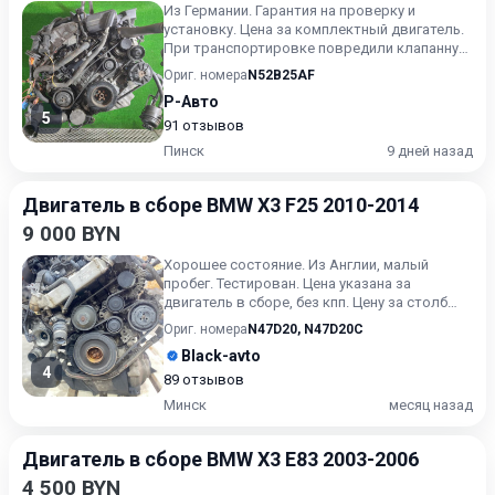
Из Германии. Гарантия на проверку и
установку. Цена за комплектный двигатель.
При транспортировке повредили клапанную
крышку.
Ориг. номера
N52B25AF
Р-Авто
5
91 отзывов
Пинск
9 дней назад
Двигатель в сборе BMW X3 F25 2010-2014
9 000 BYN
Хорошее состояние. Из Англии, малый
пробег. Тестирован. Цена указана за
двигатель в сборе, без кпп. Цену за столб
уточняйте.
Ориг. номера
N47D20
,
N47D20C
Black-avto
4
89 отзывов
Минск
месяц назад
Двигатель в сборе BMW X3 E83 2003-2006
4 500 BYN