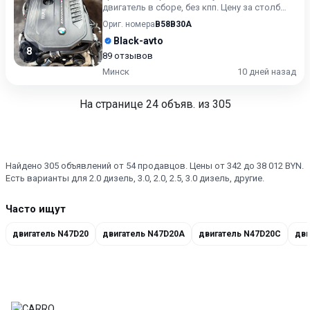
двигатель в сборе, без кпп. Цену за столб
уточняйте. Снят с X3 M40i
Ориг. номера
B58B30A
Black-avto
8
89 отзывов
Минск
10 дней назад
На странице
24
объяв. из 305
Найдено 305 объявлений от 54 продавцов. Цены от 342 до 38 012 BYN.
Есть варианты для 2.0 дизель, 3.0, 2.0, 2.5, 3.0 дизель, другие.
Часто ищут
двигатель N47D20
двигатель N47D20A
двигатель N47D20C
дви