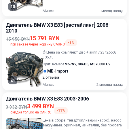
10
Минск
месяц назад
Двигатель BMW X3 E83 [рестайлинг] 2006-
2010
15 791 BYN
15 950 BYN
-1%
при заказе через корзину CARRO
☝️ Цена за комплект двс + акпп / 23426503
306D5
Ориг. номера
M57N2
,
306D5
,
M57D30TU2
MB-Import
2 отзыва
21
Минск
2 месяца назад
Двигатель BMW X3 E83 2003-2006
3 499 BYN
3 932 BYN
-11%
скидка только на CARRO
цена в сборе: тнвд(топливный насос), насос
вакуумный. оригинал, из италии, без пробега