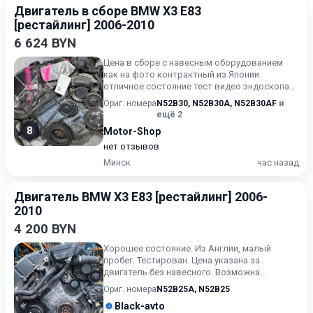
Двигатель в сборе BMW X3 E83
[рестайлинг] 2006-2010
6 624 BYN
Цена в сборе с навесным оборудованием
как на фото контрактный из Японии
отличное состояние тест видео эндоскопа
по запросу прилагаем ГТД гар...
Ориг. номера
N52B30
,
N52B30A
,
N52B30AF
и
ещё 2
8
Motor-Shop
нет отзывов
Минск
час назад
Двигатель BMW X3 E83 [рестайлинг] 2006-
2010
4 200 BYN
Хорошее состояние. Из Англии, малый
пробег. Тестирован. Цена указана за
двигатель без навесного. Возможна
продажа в сборе. Цену в сборе уточ...
Ориг. номера
N52B25A
,
N52B25
Black-avto