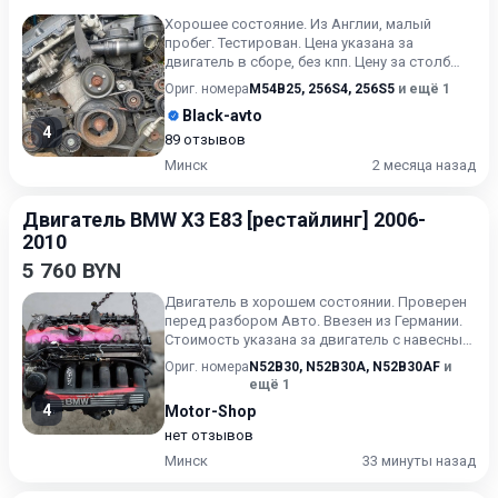
Хорошее состояние. Из Англии, малый
пробег. Тестирован. Цена указана за
двигатель в сборе, без кпп. Цену за столб
уточняйте.
Ориг. номера
M54B25
,
256S4
,
256S5
и ещё 1
Black-avto
4
89 отзывов
Минск
2 месяца назад
Двигатель BMW X3 E83 [рестайлинг] 2006-
2010
5 760 BYN
Двигатель в хорошем состоянии. Проверен
перед разбором Авто. Ввезен из Германии.
Стоимость указана за двигатель с навесным
, как на фото (бе...
Ориг. номера
N52B30
,
N52B30A
,
N52B30AF
и
ещё 1
4
Motor-Shop
нет отзывов
Минск
33 минуты назад