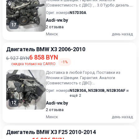
(Совместимость с ДВС): , . 3.0 Турбо дизель.
245 л.с. (180 кВт). Цена...
Ориг. номера
N57D30A
Audi-vw.by
17
2 отзыва
Минск
день назад
Двигатель BMW X3 2006-2010
6 858 BYN
6 927 BYN
-1%
скидка только на CARRO
Доставка в любой Город. Поставки из
Японии и Швеции. Гарантия. Аналоги
(Совместимость с ДВС):
N52B30AE,N52B30AF,N52B30B,N52B30BF, . 3.0
Ориг. номера
N52B30A
,
N52B30B
,
N52B30AF
и
Бенз...
ещё 2
12
Audi-vw.by
2 отзыва
Минск
день назад
Двигатель BMW X3 F25 2010-2014