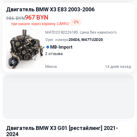
Двигатель BMW X3 E83 2003-2006
967 BYN
986 BYN
-2%
при заказе через корзину CARRO
M47D20 82226185. Цена без навесного
Ориг. номера
204D4
,
M47TU2D20
MB-Import
2 отзыва
5
Минск
14 дней назад
Двигатель BMW X3 G01 [рестайлинг] 2021-
2024