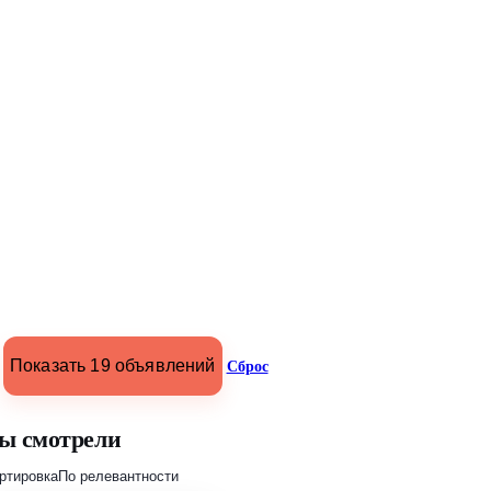
Показать 19 объявлений
Сброс
ы смотрели
ртировка
По релевантности