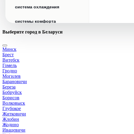
система охлаждения
системы комфорта
Выберите город в Беларуси
стекла
Минск
стеклоочистители
Брест
Витебск
топливная система
Гомель
Гродно
Могилев
тормозная система
Барановичи
Береза
Бобруйск
трансмиссия
Борисов
Волковыск
электрика
Глубокое
Житковичи
Жлобин
Жодино
Ивацевичи