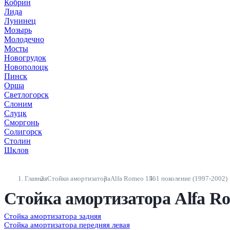
Кобрин
Лида
Лунинец
Мозырь
Молодечно
Мосты
Новогрудок
Новополоцк
Пинск
Орша
Светлогорск
Слоним
Слуцк
Сморгонь
Солигорск
Столин
Шклов
Главная
Стойки амортизатора
Alfa Romeo 156
1 поколение (1997-2002)
Стойка амортизатора Alfa Ro
Стойка амортизатора задняя
Стойка амортизатора передняя левая