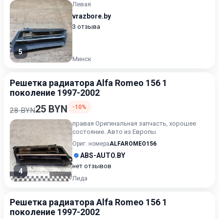
Левая
vrazbore.by
3 отзыва
5
Минск
Решетка радиатора Alfa Romeo 156 1
поколение 1997-2002
25 BYN
-10%
28 BYN
правая Оригинальная запчасть, хорошее
состояние. Авто из Европы.
Ориг. номера
ALFAROMEO156
ABS-AUTO.BY
нет отзывов
4
Лида
Решетка радиатора Alfa Romeo 156 1
поколение 1997-2002