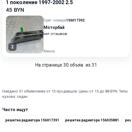
1 поколение 1997-2002 2.5
45 BYN
Ориг. номера
156017392
Моторбай
нет отзывов
2
Минск
На странице
30
объяв. из 31
Найдено 31 объявление от 13 продавцов. Цены от 15 до 88 BYN. Типы
кузова: седан.
Часто ищут
решетка радиатора 156017391
решетка радиатора 156035881
реш