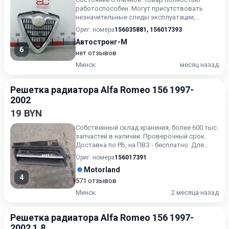
работоспособен. Могут присутствовать
незначительные следы эксплуатации,
царапины на лакокрасочном покрыт...
Ориг. номера
156035881
,
156017393
Автостронг-М
6
нет отзывов
Минск
месяц назад
Решетка радиатора Alfa Romeo 156 1997-
2002
19 BYN
Собственный склад хранения, более 600 тыс.
запчастей в наличии. Проверочный срок.
Доставка по РБ, на ПВЗ - бесплатно. Для
получения актуальн...
Ориг. номера
156017391
Motorland
4
571 отзывов
Минск
2 месяца назад
Решетка радиатора Alfa Romeo 156 1997-
2002 1.8