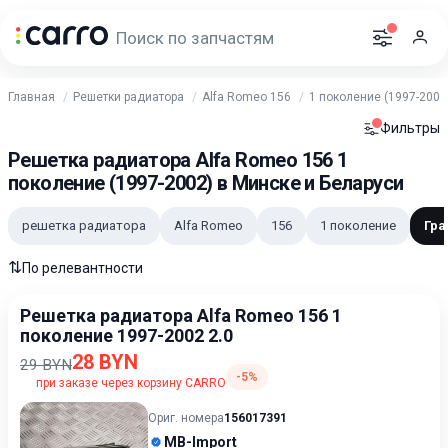
Главная
Решетки радиатора
Alfa Romeo 156
1 поколение (1997-2002
Фильтры
Решетка радиатора Alfa Romeo 156 1
поколение (1997-2002) в Минске и Беларуси
решетка радиатора
Alfa Romeo
156
1 поколение
Гра
⇅
По релевантности
Решетка радиатора Alfa Romeo 156 1
поколение 1997-2002 2.0
28 BYN
29 BYN
-5%
при заказе через корзину CARRO
Ориг. номера
156017391
MB-Import