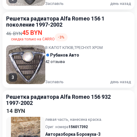
Заславль
день назад
Решетка радиатора Alfa Romeo 156 1
поколение 1997-2002
45 BYN
46 BYN
-3%
скидка только на CARRO
В КАПОТ КЛЮВ,ТРЕСНУЛ ХРОМ
Рубанов Авто
42 отзыва
3
Заславль
день назад
Решетка радиатора Alfa Romeo 156 932
1997-2002
14 BYN
левая часть, нанесена краска.
Ориг. номера
156017392
Авторазборка Боровуха-3