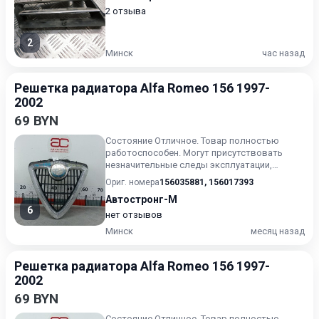
2 отзыва
2
Минск
час назад
Решетка радиатора Alfa Romeo 156 1997-
2002
69 BYN
Состояние Отличное. Товар полностью
работоспособен. Могут присутствовать
незначительные следы эксплуатации,
царапины на лакокрасочном покрыт...
Ориг. номера
156035881
,
156017393
Автостронг-М
6
нет отзывов
Минск
месяц назад
Решетка радиатора Alfa Romeo 156 1997-
2002
69 BYN
Состояние Отличное. Товар полностью