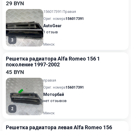
29 BYN
156017391 Правая
Ориг. номера
156017391
AutoGear
1 отзыв
3
Минск
Решетка радиатора Alfa Romeo 156 1
поколение 1997-2002
45 BYN
правая
Ориг. номера
156017391
Моторбай
нет отзывов
2
Минск
Решетка радиатора левая Alfa Romeo 156