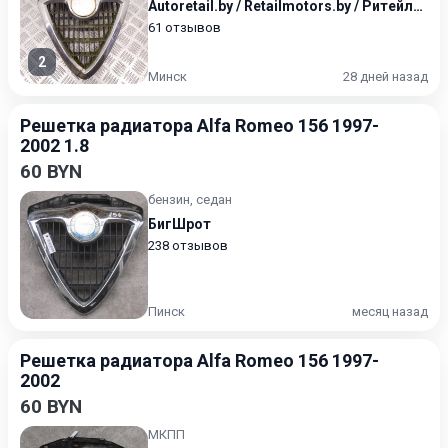
Autoretail.by / Retailmotors.by / Ритейлмоторс / Авторитейл
61 отзывов
2
Минск
28 дней назад
Решетка радиатора Alfa Romeo 156 1997-
2002 1.8
60 BYN
бензин, седан
БигШрот
238 отзывов
Пинск
месяц назад
Решетка радиатора Alfa Romeo 156 1997-
2002
60 BYN
МКПП