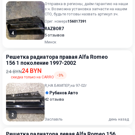
Отправка в регионы, даём гарантию на наши
з.ч. Возможна установка запчасти на нашем
СТО, будьте готовы назвать артикул зч.
Ориг. номера
156017391
RAZBOR7
4
5 отзывов
Минск
Решетка радиатора правая Alfa Romeo
156 1 поколение 1997-2002
24 BYN
24 BYN
-3%
скидка только на CARRO
R,НА БАМПЕР,на 97-02г
Рубанов Авто
42 отзыва
2
Заславль
день назад
Решетка радиатора левая Alfa Romeo 156