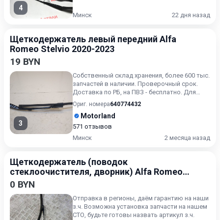
4
Минск
22 дня назад
Щеткодержатель левый передний Alfa
Romeo Stelvio 2020-2023
19 BYN
Собственный склад хранения, более 600 тыс.
запчастей в наличии. Проверочный срок.
Доставка по РБ, на ПВЗ - бесплатно. Для
получения актуальн...
Ориг. номера
640774432
Motorland
3
571 отзывов
Минск
2 месяца назад
Щеткодержатель (поводок
стеклоочистителя, дворник) Alfa Romeo
159 2005-2011
0 BYN
Отправка в регионы, даём гарантию на наши
з.ч. Возможна установка запчасти на нашем
СТО, будьте готовы назвать артикул з.ч.