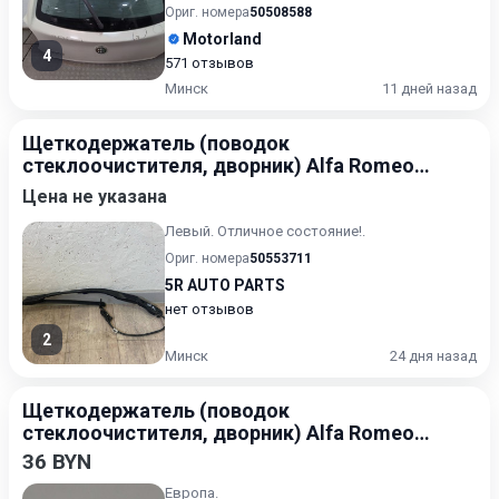
получения актуальн...
Ориг. номера
50508588
Motorland
4
571 отзывов
Минск
11 дней назад
Щеткодержатель (поводок
стеклоочистителя, дворник) Alfa Romeo
Giulia 2 2015-2020
Цена не указана
Левый. Отличное состояние!.
Ориг. номера
50553711
5R AUTO PARTS
нет отзывов
2
Минск
24 дня назад
Щеткодержатель (поводок
стеклоочистителя, дворник) Alfa Romeo
159 2005-2011
36 BYN
Европа.