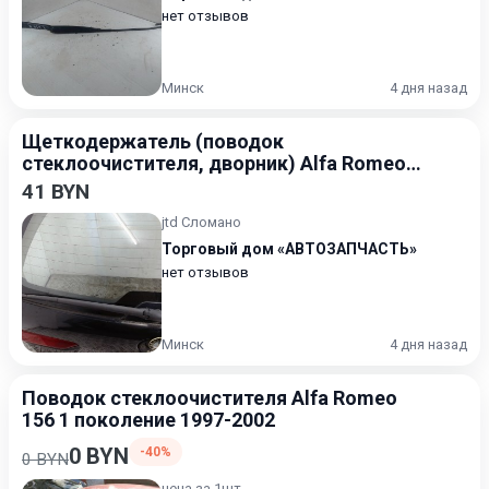
нет отзывов
Минск
4 дня назад
Щеткодержатель (поводок
стеклоочистителя, дворник) Alfa Romeo
156 1997-2002
41 BYN
jtd Сломано
Торговый дом «АВТОЗАПЧАСТЬ»
нет отзывов
Минск
4 дня назад
Поводок стеклоочистителя Alfa Romeo
156 1 поколение 1997-2002
0 BYN
-40%
0 BYN
цена за 1шт