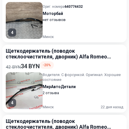
Ориг. номера
640774432
Моторбай
нет отзывов
4
Минск
Щеткодержатель (поводок
стеклоочистителя, дворник) Alfa Romeo
Stelvio 1 поколение 2016-2020
34 BYN
-20%
42 BYN
Водителя. С форсункой. Оригинал. Хорошее
состояние
МирАвтоДетали
2 отзыва
4
Минск
22 дня назад
Щеткодержатель (поводок
стеклоочистителя, дворник) Alfa Romeo