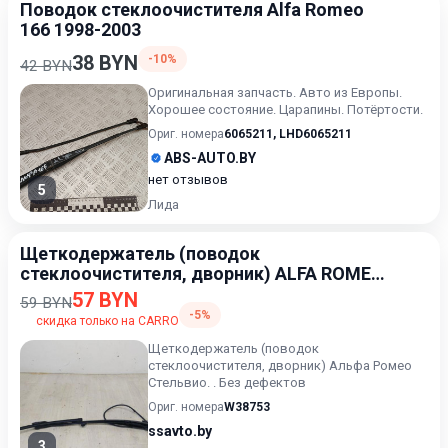
Поводок стеклоочистителя Alfa Romeo
166 1998-2003
38 BYN
-10%
42 BYN
Оригинальная запчасть. Авто из Европы.
Хорошее состояние. Царапины. Потёртости.
Ориг. номера
6065211
,
LHD6065211
ABS-AUTO.BY
нет отзывов
5
Лида
Щеткодержатель (поводок
стеклоочистителя, дворник) ALFA ROMEO
STELVIO 2016-2020
57 BYN
59 BYN
-5%
скидка только на CARRO
Щеткодержатель (поводок
стеклоочистителя, дворник) Альфа Ромео
Стельвио. . Без дефектов
Ориг. номера
W38753
ssavto.by
3