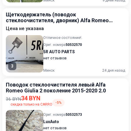
Минск
9 дней назад
Щеткодержатель (поводок
стеклоочистителя, дворник) Alfa Romeo
Giulia 2 2015-2020
Цена не указана
Отличное состояние!.
Ориг. номера
50532570
5R AUTO PARTS
нет отзывов
3
Минск
24 дня назад
Поводок стеклоочистителя левый Alfa
Romeo Giulia 2 поколение 2015-2020 2.0
34 BYN
36 BYN
-5%
скидка только на CARRO
Ориг. номера
50532573
LuxAuto
нет отзывов