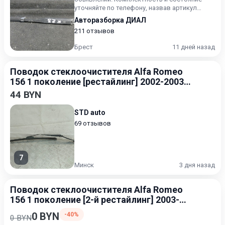
уточняйте по телефону, назвав артикул
интересуемой запчасти.
Авторазборка ДИАЛ
211 отзывов
Брест
11 дней назад
Поводок стеклоочистителя Alfa Romeo
156 1 поколение [рестайлинг] 2002-2003
2.0
44 BYN
STD auto
69 отзывов
7
Минск
3 дня назад
Поводок стеклоочистителя Alfa Romeo
156 1 поколение [2-й рестайлинг] 2003-
2007
0 BYN
-40%
0 BYN