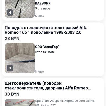
RAZBOR7
5 отзывов
4
Минск
Поводок стеклоочистителя правый Alfa
Romeo 166 1 поколение 1998-2003 2.0
28 BYN
ООО "АскоГор"
нет отзывов
3
Минск
Щеткодержатель (поводок
стеклоочистителя, дворник) Alfa Romeo
Giulia 2 поколение 2015-2020
30 BYN
Оригинал. Америка. Хорошее состояние.
Цена за штуку