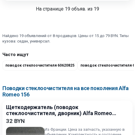
На странице
19
объяв. из 19
Найдено 19 объявлений от 8 продавцов. Цены от 15 до 79 BYN. Типы
кузова: седан, универсал.
Часто ищут
поводок стеклоочистителя 60620825
поводок стеклоочистителя 6
Поводки стеклоочистителя на все поколения Alfa
Romeo 156
Щеткодержатель (поводок
стеклоочистителя, дворник) Alfa Romeo
156 2002-2003
32 BYN
Из Франции. Цена за запчасть, указанную в
объявлении. Комплектность и состояние