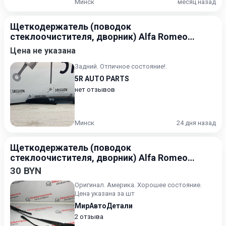
Минск
месяц назад
Щеткодержатель (поводок
стеклоочистителя, дворник) Alfa Romeo
Stelvio 2016-2020
Цена не указана
Задний. Отличное состояние!.
5R AUTO PARTS
нет отзывов
Минск
24 дня назад
Щеткодержатель (поводок
стеклоочистителя, дворник) Alfa Romeo
Giulia 2 поколение 2015-2020
30 BYN
Оригинал. Америка. Хорошее состояние.
Цена указана за шт
МирАвтоДетали
2 отзыва