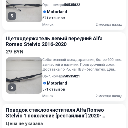
получения актуальн...
Ориг. номера
50535822
Motorland
5
571 отзывов
Минск
2 месяца назад
Щеткодержатель левый передний Alfa
Romeo Stelvio 2016-2020
29 BYN
Собственный склад хранения, более 600 тыс.
запчастей в наличии. Проверочный срок.
Доставка по РБ, на ПВЗ - бесплатно. Для
получения актуальн...
Ориг. номера
50535821
Motorland
5
571 отзывов
Минск
2 месяца назад
Поводок стеклоочистителя Alfa Romeo
Stelvio 1 поколение [рестайлинг] 2020-
2023 2.0
Цена не указана