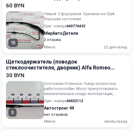
Stelvio 1 поколение 2016-2020
60 BYN
Левый. С форсункой. Оригинал из США.
Хорошее состояние
Ориг. номера
640774432
МирАвтоДетали
2 отзыва
15
Минск
22 дня назад
Щеткодержатель (поводок
стеклоочистителя, дворник) Alfa Romeo
166 1998-2003
30 BYN
Состояние Отличное. Товар полностью
работоспособен. Могут присутствовать
незначительные следы эксплуатации,
царапины на лакокрасочном покрыт...
Ориг. номера
60652112
Автостронг-М
3
нет отзывов
Минск
месяц назад