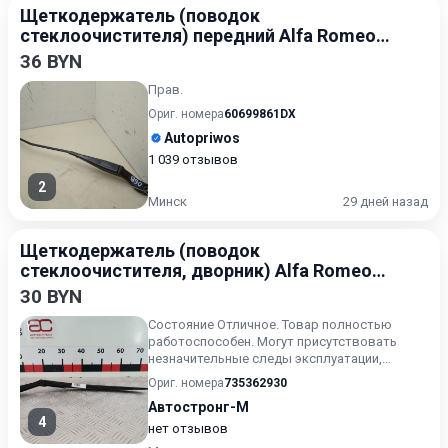
Щеткодержатель (поводок
стеклоочистителя) передний Alfa Romeo
159 2005-2011
36 BYN
Прав.
Ориг. номера
60699861DX
Autopriwos
1 039 отзывов
2
Минск
29 дней назад
Щеткодержатель (поводок
стеклоочистителя, дворник) Alfa Romeo
147 2004-2010
30 BYN
Состояние Отличное. Товар полностью
работоспособен. Могут присутствовать
незначительные следы эксплуатации,
царапины на лакокрасочном покрыт...
Ориг. номера
735362930
Автостронг-М
4
нет отзывов