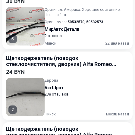
30 BYN
Оригинал. Америка. Хорошее состояние.
Цена за 1 шт
Ориг. номера
50532570
,
50532573
МирАвтоДетали
2 отзыва
5
Минск
22 дня назад
Щеткодержатель (поводок
стеклоочистителя, дворник) Alfa Romeo
147 2000-2004
24 BYN
Европа
БигШрот
238 отзывов
2
Пинск
месяц назад
Щеткодержатель (поводок
стеклоочистителя, дворник) Alfa Romeo