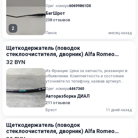
Ориг. номера
60699861DX
БигШрот
238 отзывов
2
Пинск
месяц назад
Щеткодержатель (поводок
стеклоочистителя, дворник) Alfa Romeo
147 2000-2004
32 BYN
Из Франции. Цена за запчасть, указанную в
объявлении. Комплектность и состояние
уточняйте по телефону, назвав артикул
интересуемой запчасти.
Ориг. номера
4467340
Авторазборка ДИАЛ
211 отзывов
Брест
11 дней назад
Щеткодержатель (поводок
стеклоочистителя, дворник) Alfa Romeo
Giulia 2 поколение [рестайлинг] 2020-2023