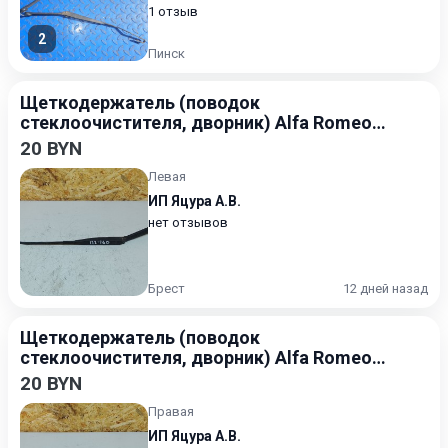
1 отзыв
2
Пинск
Щеткодержатель (поводок
стеклоочистителя, дворник) Alfa Romeo
156 1997-2002
20 BYN
Левая
ИП Яцура А.В.
нет отзывов
Брест
12 дней назад
Щеткодержатель (поводок
стеклоочистителя, дворник) Alfa Romeo
156 1997-2002
20 BYN
Правая
ИП Яцура А.В.