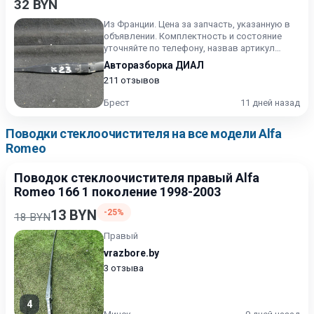
156 2002-2003
32 BYN
Из Франции. Цена за запчасть, указанную в
объявлении. Комплектность и состояние
уточняйте по телефону, назвав артикул
интересуемой запчасти.
Авторазборка ДИАЛ
211 отзывов
Брест
11 дней назад
Поводки стеклоочистителя на все модели Alfa
Romeo
Поводок стеклоочистителя правый Alfa
Romeo 166 1 поколение 1998-2003
13 BYN
-25%
18 BYN
Правый
vrazbore.by
3 отзыва
4