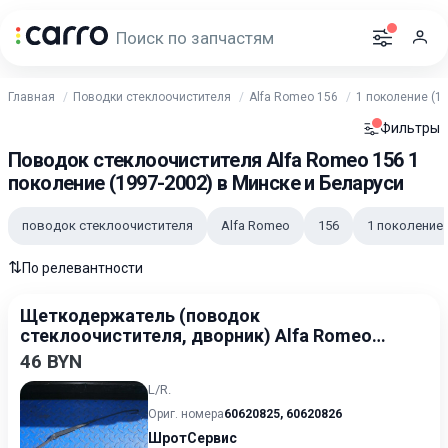
Главная
Поводки стеклоочистителя
Alfa Romeo 156
1 поколение (1
Фильтры
Поводок стеклоочистителя Alfa Romeo 156 1
поколение (1997-2002) в Минске и Беларуси
поводок стеклоочистителя
Alfa Romeo
156
1 поколение
⇅
По релевантности
Щеткодержатель (поводок
стеклоочистителя, дворник) Alfa Romeo
156 932 1997-2002
46 BYN
L/R.
Ориг. номера
60620825
,
60620826
ШротСервис