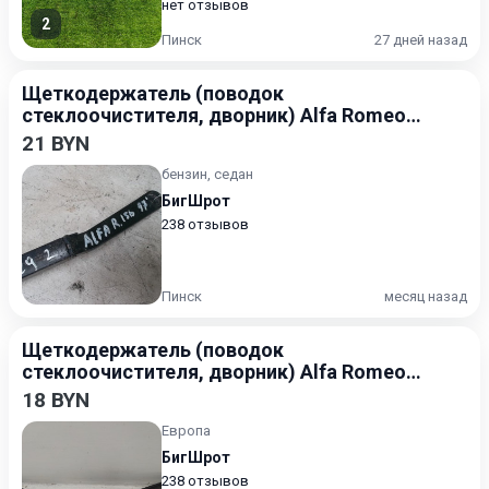
нет отзывов
2
Пинск
27 дней назад
Щеткодержатель (поводок
стеклоочистителя, дворник) Alfa Romeo
156 1997-2002 2.0
21 BYN
бензин, седан
БигШрот
238 отзывов
Пинск
месяц назад
Щеткодержатель (поводок
стеклоочистителя, дворник) Alfa Romeo
156 1997-2002
18 BYN
Европа
БигШрот
238 отзывов