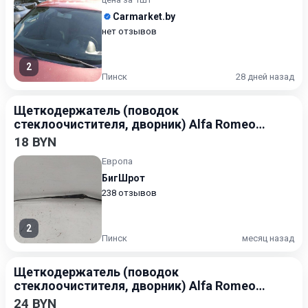
Carmarket.by
нет отзывов
2
Пинск
28 дней назад
Щеткодержатель (поводок
стеклоочистителя, дворник) Alfa Romeo
156 1997-2002
18 BYN
Европа
БигШрот
238 отзывов
2
Пинск
месяц назад
Щеткодержатель (поводок
стеклоочистителя, дворник) Alfa Romeo
156 1997-2002
24 BYN