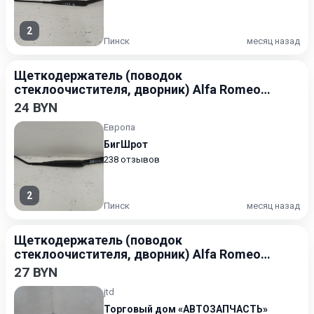
2
Пинск
месяц назад
Щеткодержатель (поводок
стеклоочистителя, дворник) Alfa Romeo
156 1997-2002
24 BYN
Европа
БигШрот
238 отзывов
2
Пинск
месяц назад
Щеткодержатель (поводок
стеклоочистителя, дворник) Alfa Romeo
156 1997-2002
27 BYN
jtd
Торговый дом «АВТОЗАПЧАСТЬ»