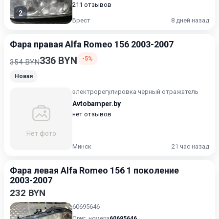
211 отзывов
2
Брест
8 дней назад
Фара правая Alfa Romeo 156 2003-2007
336 BYN
-5%
354 BYN
Новая
электрорегулировка черный отражатель
Avtobamper.by
нет отзывов
Нет фото
Минск
21 час назад
Фара левая Alfa Romeo 156 1 поколение
2003-2007
232 BYN
60695646 - -
Ориг. номера
60695646