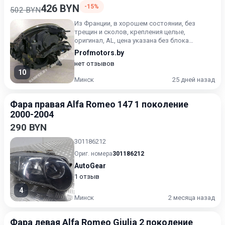
426 BYN
-15%
502 BYN
Из Франции, в хорошем состоянии, без
трещин и сколов, крепления целые,
оригинал, AL, цена указана без блока
розжига
Profmotors.by
нет отзывов
10
Минск
25 дней назад
Фара правая Alfa Romeo 147 1 поколение
2000-2004
290 BYN
301186212
Ориг. номера
301186212
AutoGear
1 отзыв
4
Минск
2 месяца назад
Фара левая Alfa Romeo Giulia 2 поколение