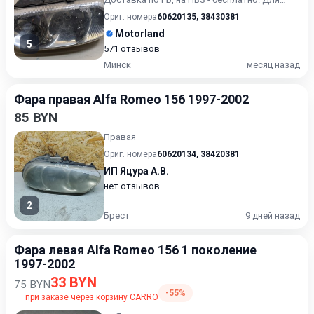
получения актуальн...
Ориг. номера
60620135
,
38430381
Motorland
5
571 отзывов
Минск
месяц назад
Фара правая Alfa Romeo 156 1997-2002
85 BYN
Правая
Ориг. номера
60620134
,
38420381
ИП Яцура А.В.
нет отзывов
2
Брест
9 дней назад
Фара левая Alfa Romeo 156 1 поколение
1997-2002
33 BYN
75 BYN
-55%
при заказе через корзину CARRO