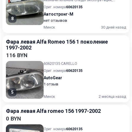
царапины на лакокрасочном покрыт...
Ориг. номера
60620135
Автостронг-М
8
нет отзывов
Минск
30 дней назад
Фара левая Alfa Romeo 156 1 поколение
1997-2002
116 BYN
60620135 CARELLO
Ориг. номера
60620135
AutoGear
1 отзыв
5
Минск
2 месяца назад
Фара левая Alfa romeo 156 1997-2002
0 BYN
Ориг. номера
60620135