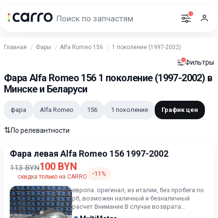
Главная
Фары
Alfa Romeo 156
1 поколение (1997-2002)
Фильтры
Фара Alfa Romeo 156 1 поколение (1997-2002) в
Минске и Беларуси
фара
Alfa Romeo
156
1 поколение
График цен
⇅
По релевантности
Фара левая Alfa Romeo 156 1997-2002
100 BYN
113 BYN
-11%
скидка только на CARRO
европа. оригинал, из италии, без пробега по
рб, возможен наличный и безналичный
расчет Внимание В случае возврата
приобретённого товара, зат...