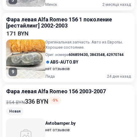
5
Минск
2 месяца назад
Фара левая Alfa Romeo 156 1 поколение
[рестайлинг] 2002-2003
171 BYN
Оригинальная запчасть. Авто из Европы.
Хорошее состояние.
Ориг. номера
606859430
,
3843548
,
42970744
ABS-AUTO.BY
нет отзывов
9
Лида
24 дня назад
Фара левая Alfa Romeo 156 2003-2007
336 BYN
-5%
354 BYN
Новая
Avtobamper.by
нет отзывов