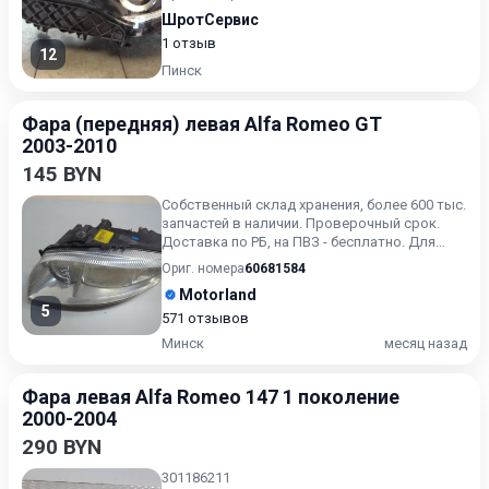
ШротСервис
1 отзыв
12
Пинск
Фара (передняя) левая Alfa Romeo GT
2003-2010
145 BYN
Собственный склад хранения, более 600 тыс.
запчастей в наличии. Проверочный срок.
Доставка по РБ, на ПВЗ - бесплатно. Для
получения актуальн...
Ориг. номера
60681584
Motorland
5
571 отзывов
Минск
месяц назад
Фара левая Alfa Romeo 147 1 поколение
2000-2004
290 BYN
301186211