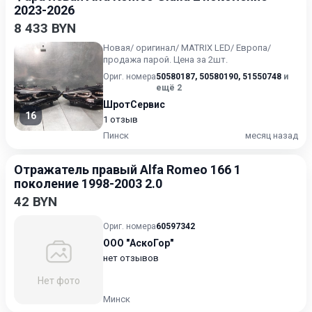
2023-2026
8 433 BYN
Новая/ оригинал/ MATRIX LED/ Европа/
продажа парой. Цена за 2шт.
Ориг. номера
50580187
,
50580190
,
51550748
и
ещё 2
ШротСервис
16
1 отзыв
Пинск
месяц назад
Отражатель правый Alfa Romeo 166 1
поколение 1998-2003 2.0
42 BYN
Ориг. номера
60597342
ООО "АскоГор"
нет отзывов
Нет фото
Минск