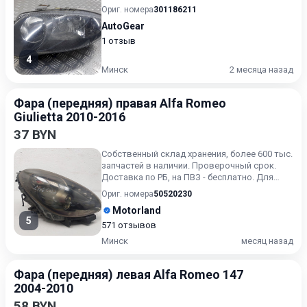
Ориг. номера
301186211
AutoGear
1 отзыв
4
Минск
2 месяца назад
Фара (передняя) правая Alfa Romeo
Giulietta 2010-2016
37 BYN
Собственный склад хранения, более 600 тыс.
запчастей в наличии. Проверочный срок.
Доставка по РБ, на ПВЗ - бесплатно. Для
получения актуальн...
Ориг. номера
50520230
Motorland
5
571 отзывов
Минск
месяц назад
Фара (передняя) левая Alfa Romeo 147
2004-2010
58 BYN