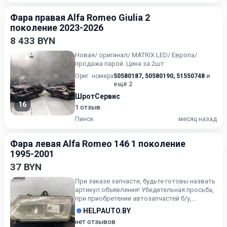
Фара правая Alfa Romeo Giulia 2
поколение 2023-2026
8 433 BYN
Новая/ оригинал/ MATRIX LED/ Европа/
продажа парой. Цена за 2шт.
Ориг. номера
50580187
,
50580190
,
51550748
и
ещё 2
ШротСервис
16
1 отзыв
Пинск
месяц назад
Фара левая Alfa Romeo 146 1 поколение
1995-2001
37 BYN
При заказе запчасти, будьте готовы назвать
артикул объявления! Убедительная просьба,
при приобретении автозапчастей б/у,
внимательно подходи...
HELPAUTO.BY
нет отзывов