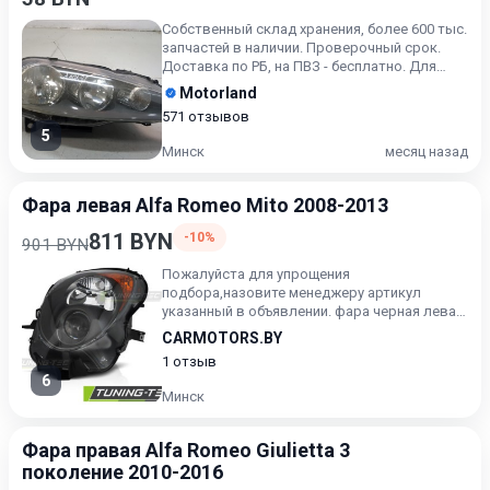
Собственный склад хранения, более 600 тыс.
запчастей в наличии. Проверочный срок.
Доставка по РБ, на ПВЗ - бесплатно. Для
получения актуальн...
Motorland
571 отзывов
5
Минск
месяц назад
Фара левая Alfa Romeo Mito 2008-2013
811 BYN
-10%
901 BYN
Пожалуйста для упрощения
подбора,назовите менеджеру артикул
указанный в объявлении. фара черная левая
сторона tyc 08-15
CARMOTORS.BY
1 отзыв
6
Минск
Фара правая Alfa Romeo Giulietta 3
поколение 2010-2016