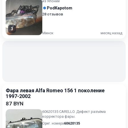
из Японии
PodKapotom
28 отзывов
3
Минск
месяц назад
Фара левая Alfa Romeo 156 1 поколение
1997-2002
87 BYN
60620135 CARELLO. Дефект разъёма
корректора фары.
Ориг. номера
60620135