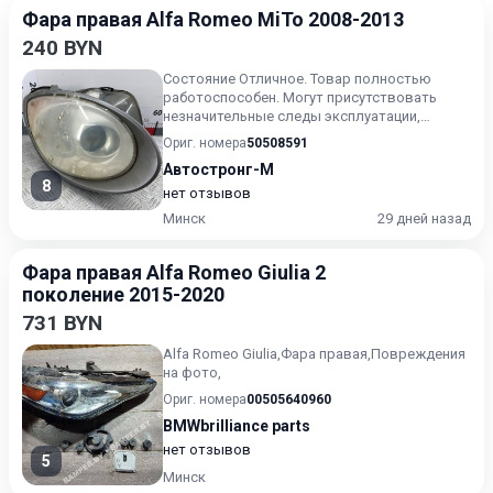
Фара правая Alfa Romeo MiTo 2008-2013
240 BYN
Состояние Отличное. Товар полностью
работоспособен. Могут присутствовать
незначительные следы эксплуатации,
царапины на лакокрасочном покрыт...
Ориг. номера
50508591
Автостронг-М
8
нет отзывов
Минск
29 дней назад
Фара правая Alfa Romeo Giulia 2
поколение 2015-2020
731 BYN
Alfa Romeo Giulia,Фара правая,Повреждения
на фото,
Ориг. номера
00505640960
BMWbrilliance parts
нет отзывов
5
Минск