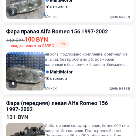
MultiMotor
10 отзывов
6
Минск
день назад
Фара правая Alfa Romeo 156 1997-2002
100 BYN
113 BYN
-11%
скидка только на CARRO
европа. подломано крепление. оригинал, из
италии, без пробега по рб, возможен
наличный и безналичный расчет Внимание В
случае возврата приоб...
MultiMotor
10 отзывов
8
Минск
день назад
Фара (передняя) левая Alfa Romeo 156
1997-2002
131 BYN
Собственный склад хранения, более 600 тыс.
запчастей в наличии. Проверочный срок.
Доставка по РБ, на ПВЗ - бесплатно. Для