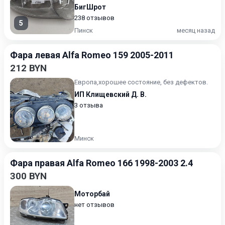
БигШрот
238 отзывов
5
Пинск
месяц назад
Фара левая Alfa Romeo 159 2005-2011
212 BYN
Европа,хорошее состояние, без дефектов.
ИП Клищевский Д. В.
3 отзыва
Минск
Фара правая Alfa Romeo 166 1998-2003 2.4
300 BYN
Моторбай
нет отзывов