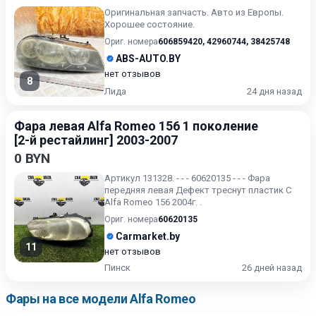
Оригинальная запчасть. Авто из Европы.
Хорошее состояние.
Ориг. номера
606859420
,
42960744
,
38425748
ABS-AUTO.BY
нет отзывов
8
Лида
24 дня назад
Фара левая Alfa Romeo 156 1 поколение
[2-й рестайлинг] 2003-2007
0 BYN
Артикул 131328. - - - 60620135 - - - Фара
передняя левая Дефект треснут пластик С
Alfa Romeo 156 2004г. .
Ориг. номера
60620135
Carmarket.by
11
нет отзывов
Пинск
26 дней назад
Фары на все модели Alfa Romeo