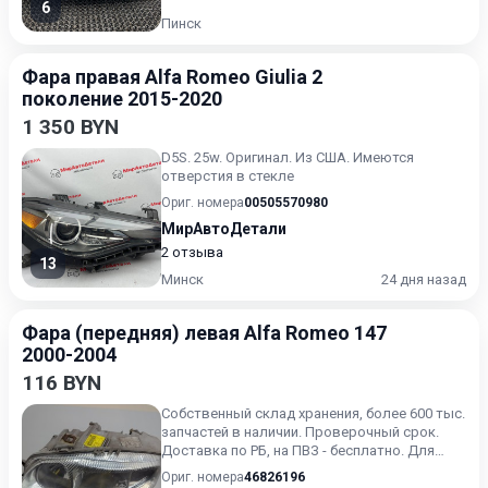
6
Пинск
Фара правая Alfa Romeo Giulia 2
поколение 2015-2020
1 350 BYN
D5S. 25w. Оригинал. Из США. Имеются
отверстия в стекле
Ориг. номера
00505570980
МирАвтоДетали
2 отзыва
13
Минск
24 дня назад
Фара (передняя) левая Alfa Romeo 147
2000-2004
116 BYN
Собственный склад хранения, более 600 тыс.
запчастей в наличии. Проверочный срок.
Доставка по РБ, на ПВЗ - бесплатно. Для
получения актуальн...
Ориг. номера
46826196