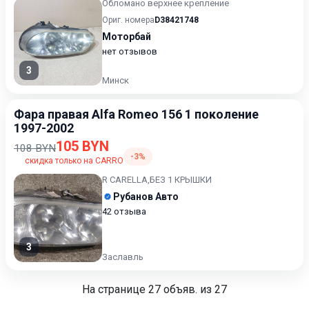
Обломано верхнее крепление
Ориг. номера
D38421748
Моторбай
нет отзывов
3
Минск
Фара правая Alfa Romeo 156 1 поколение
1997-2002
105 BYN
108 BYN
-3%
скидка только на CARRO
R CARELLA,БЕЗ 1 КРЫШКИ
Рубанов Авто
42 отзыва
3
Заславль
На странице
27
объяв. из 27