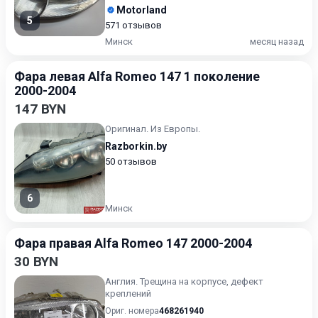
Motorland
5
571 отзывов
Минск
месяц назад
Фара левая Alfa Romeo 147 1 поколение
2000-2004
147 BYN
Оригинал. Из Европы.
Razborkin.by
50 отзывов
6
Минск
Фара правая Alfa Romeo 147 2000-2004
30 BYN
Англия. Трещина на корпусе, дефект
креплений
Ориг. номера
468261940