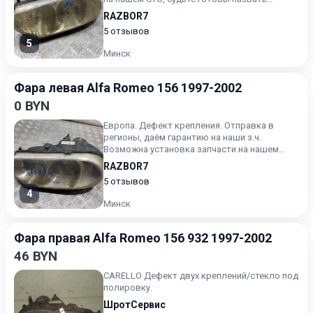
артикул зч
RAZBOR7
5 отзывов
5
Минск
Фара левая Alfa Romeo 156 1997-2002
0 BYN
Европа. Дефект крепления. Отправка в
регионы, даём гарантию на наши з.ч.
Возможна установка запчасти на нашем
СТО, будьте готовы назвать арт...
RAZBOR7
5 отзывов
4
Минск
Фара правая Alfa Romeo 156 932 1997-2002
46 BYN
CARELLO Дефект двух креплений/стекло под
полировку.
ШротСервис