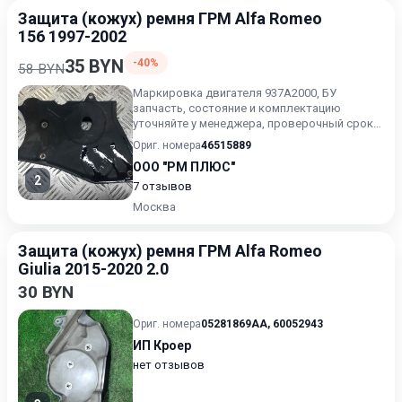
Защита (кожух) ремня ГРМ Alfa Romeo
156 1997-2002
35 BYN
-40%
58 BYN
Маркировка двигателя 937A2000, БУ
запчасть, состояние и комплектацию
уточняйте у менеджера, проверочный срок
от 14 до 30 дней.
Ориг. номера
46515889
ООО "РМ ПЛЮС"
2
7 отзывов
Москва
Защита (кожух) ремня ГРМ Alfa Romeo
Giulia 2015-2020 2.0
30 BYN
Ориг. номера
05281869AA
,
60052943
ИП Кроер
нет отзывов