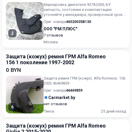
Маркировка двигателя 937A2000, БУ
запчасть, состояние и комплектацию
уточняйте у менеджера, проверочный срок
от 14 до 30 дней.
Ориг. номера
46520035B130
ООО "РМ ПЛЮС"
2
7 отзывов
Москва
Защита (кожух) ремня ГРМ Alfa Romeo
156 1 поколение 1997-2002
0 BYN
Защита ремня ГРМ (кожух). Alfa Romeoю. 156.
2002 46469859
Ориг. номера
46469859
Carmarket.by
нет отзывов
6
Пинск
25 дней назад
Защита (кожух) ремня ГРМ Alfa Romeo
Giulia 2 2015-2020