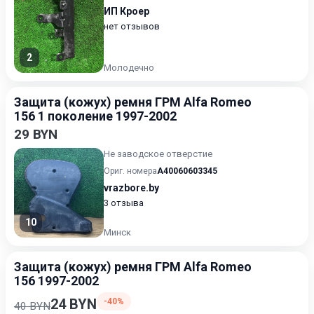
ИП Кроер
нет отзывов
2
Молодечно
Защита (кожух) ремня ГРМ Alfa Romeo
156 1 поколение 1997-2002
29 BYN
Не заводское отверстие
Ориг. номера
A40060603345
vrazbore.by
3 отзыва
10
Минск
Защита (кожух) ремня ГРМ Alfa Romeo
156 1997-2002
24 BYN
-40%
40 BYN