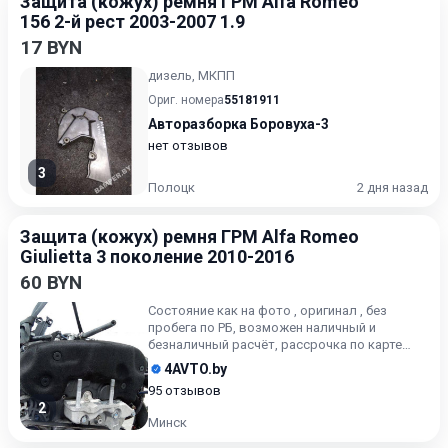
Защита (кожух) ремня ГРМ Alfa Romeo
156 2-й рест 2003-2007 1.9
17 BYN
дизель, МКПП
Ориг. номера
55181911
Авторазборка Боровуха-3
нет отзывов
3
Полоцк
2 дня назад
Защита (кожух) ремня ГРМ Alfa Romeo
Giulietta 3 поколение 2010-2016
60 BYN
Состояние как на фото , оригинал , без
пробега по РБ, возможен наличный и
безналичный расчёт, рассрочка по карте
Халва, поможем с установкой
4AVTO.by
95 отзывов
2
Минск