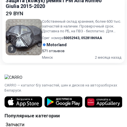
Защита (кожух) ремня ГРМ Alfa Romeo
Giulia 2015-2020
29 BYN
Собственный склад хранения, более 600 тыс.
запчастей в наличии. Проверочный срок.
Доставка по РБ, на ПВЗ - бесплатно. Для
получения актуальн...
Ориг. номера
50052943
,
05281869AA
Motorland
3
571 отзывов
Минск
2 месяца назад
CARRO — каталог б/у запчастей, шин и дисков на авторазборках
Беларуси.
Популярные категории
Запчасти