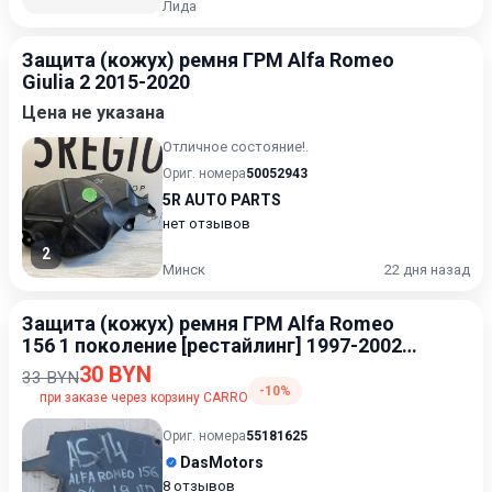
Лида
Защита (кожух) ремня ГРМ Alfa Romeo
Giulia 2 2015-2020
Цена не указана
Отличное состояние!.
Ориг. номера
50052943
5R AUTO PARTS
нет отзывов
2
Минск
22 дня назад
Защита (кожух) ремня ГРМ Alfa Romeo
156 1 поколение [рестайлинг] 1997-2002
1.9
30 BYN
33 BYN
-10%
при заказе через корзину CARRO
Ориг. номера
55181625
DasMotors
8 отзывов