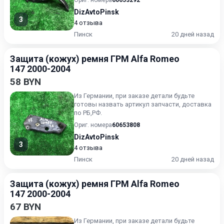
Ориг. номера
60653292
DizAvtoPinsk
3
4 отзыва
Пинск
20 дней назад
Защита (кожух) ремня ГРМ Alfa Romeo
147 2000-2004
58 BYN
Из Германии, при заказе детали будьте
готовы назвать артикул запчасти, доставка
по РБ,РФ.
Ориг. номера
60653808
DizAvtoPinsk
3
4 отзыва
Пинск
20 дней назад
Защита (кожух) ремня ГРМ Alfa Romeo
147 2000-2004
67 BYN
Из Германии, при заказе детали будьте