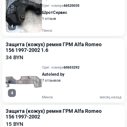
Ориг. номера
46520035
ШротСервис
1 отзыв
4
Пинск
Защита (кожух) ремня ГРМ Alfa Romeo
156 1997-2002 1.6
34 BYN
Ориг. номера
60653292
Autolend.by
7 отзывов
4
Минск
месяц назад
Защита (кожух) ремня ГРМ Alfa Romeo
156 1997-2002
15 BYN