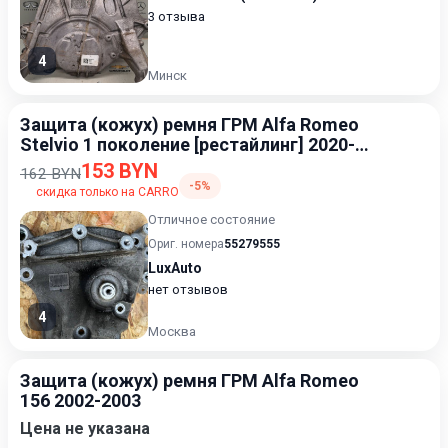
3 отзыва
4
Минск
Защита (кожух) ремня ГРМ Alfa Romeo
Stelvio 1 поколение [рестайлинг] 2020-
2023
153 BYN
162 BYN
-5%
скидка только на CARRO
Отличное состояние
Ориг. номера
55279555
LuxAuto
нет отзывов
4
Москва
Защита (кожух) ремня ГРМ Alfa Romeo
156 2002-2003
Цена не указана