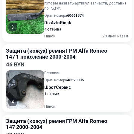
готовы назвать артикул запчасти, доставка
по РБ,РФ.
Ориг. номера
60661574
DizAvtoPinsk
3
4 отзыва
Пинск
20 дней назад
Защита (кожух) ремня ГРМ Alfa Romeo
147 1 поколение 2000-2004
46 BYN
Верхняя.
Ориг. номера
46520035
ШротСервис
1 отзыв
4
Пинск
Защита (кожух) ремня ГРМ Alfa Romeo
147 2000-2004