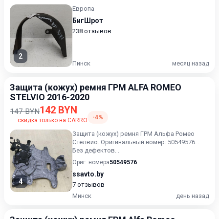
Европа
БигШрот
238 отзывов
2
Пинск
месяц назад
Защита (кожух) ремня ГРМ ALFA ROMEO
STELVIO 2016-2020
142 BYN
147 BYN
-4%
скидка только на CARRO
Защита (кожух) ремня ГРМ Альфа Ромео
Стелвио. Оригинальный номер: 50549576. .
Без дефектов. .
Ориг. номера
50549576
ssavto.by
4
7 отзывов
Минск
день назад