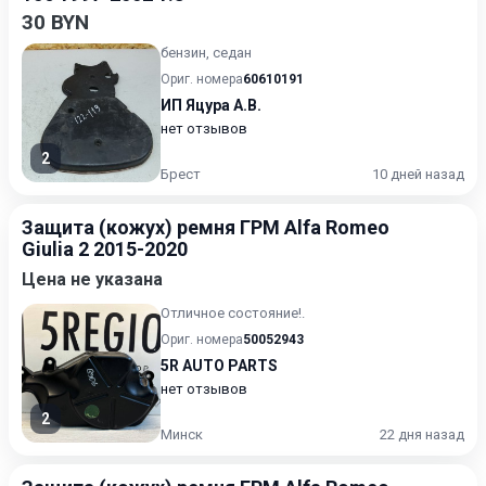
30 BYN
бензин, седан
Ориг. номера
60610191
ИП Яцура А.В.
нет отзывов
2
Брест
10 дней назад
Защита (кожух) ремня ГРМ Alfa Romeo
Giulia 2 2015-2020
Цена не указана
Отличное состояние!.
Ориг. номера
50052943
5R AUTO PARTS
нет отзывов
2
Минск
22 дня назад