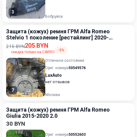
3
Бобруйск
Защита (кожух) ремня ГРМ Alfa Romeo
Stelvio 1 поколение [рестайлинг] 2020-
2023
205 BYN
215 BYN
-5%
скидка только на CARRO
Отличное состояние
Ориг. номера
50549576
LuxAuto
нет отзывов
7
Москва
Защита (кожух) ремня ГРМ Alfa Romeo
Giulia 2015-2020 2.0
30 BYN
Ориг. номера
50552603