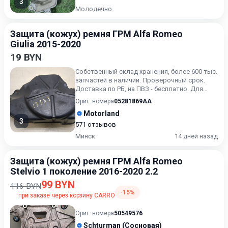
3
Молодечно
Защита (кожух) ремня ГРМ Alfa Romeo
Giulia 2015-2020
19 BYN
Собственный склад хранения, более 600 тыс.
запчастей в наличии. Проверочный срок.
Доставка по РБ, на ПВЗ - бесплатно. Для
получения актуальн...
Ориг. номера
05281869AA
Motorland
3
571 отзывов
Минск
14 дней назад
Защита (кожух) ремня ГРМ Alfa Romeo
Stelvio 1 поколение 2016-2020 2.2
99 BYN
116 BYN
-15%
при заказе через корзину CARRO
Ориг. номера
50549576
Schturman (Сосновая)