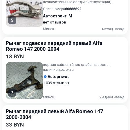
незначительные следы эксплуатации,
царапины на лакокрасочном покрыт...
Ориг. номера
60686892
Автостронг-М
5
нет отзывов
Минск
месяц назад
Рычаг подвески передний правый Alfa
Romeo 147 2000-2004
18 BYN
порван сайлентблок слабая шаровая,
наличие дефекта
Autopriwos
1 039 отзывов
2
Минск
29 дней назад
Рычаг передний левый Alfa Romeo 147
2000-2004
33 BYN