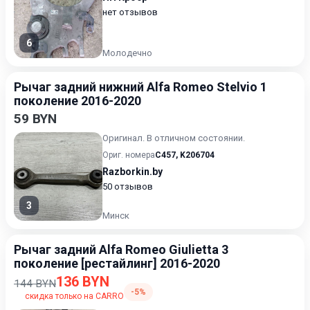
нет отзывов
6
Молодечно
Рычаг задний нижний Alfa Romeo Stelvio 1
поколение 2016-2020
59 BYN
Оригинал. В отличном состоянии.
Ориг. номера
C457
,
K206704
Razborkin.by
50 отзывов
3
Минск
Рычаг задний Alfa Romeo Giulietta 3
поколение [рестайлинг] 2016-2020
136 BYN
144 BYN
-5%
скидка только на CARRO