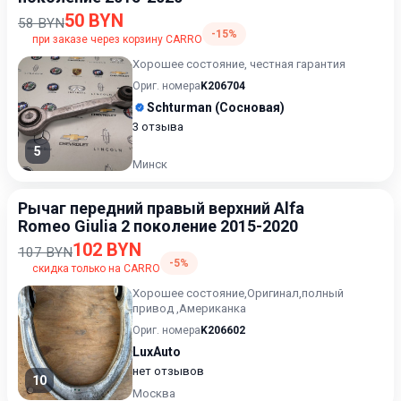
50 BYN
58 BYN
-15%
при заказе через корзину CARRO
Хорошее состояние, честная гарантия
Ориг. номера
K206704
Schturman (Сосновая)
3 отзыва
5
Минск
Рычаг передний правый верхний Alfa
Romeo Giulia 2 поколение 2015-2020
102 BYN
107 BYN
-5%
скидка только на CARRO
Хорошее состояние,Оригинал,полный
привод ,Американка
Ориг. номера
K206602
LuxAuto
нет отзывов
10
Москва