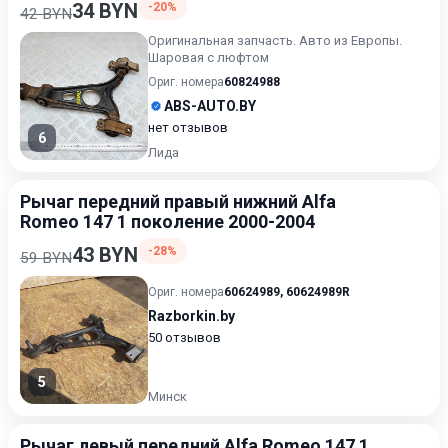
34 BYN
-20%
42 BYN
Оригинальная запчасть. Авто из Европы.
Шаровая с люфтом
Ориг. номера
60824988
ABS-AUTO.BY
нет отзывов
6
Лида
Рычаг передний правый нижний Alfa
Romeo 147 1 поколение 2000-2004
43 BYN
-28%
59 BYN
Ориг. номера
60624989
,
60624989R
Razborkin.by
50 отзывов
5
Минск
Рычаг левый передний Alfa Romeo 147 1