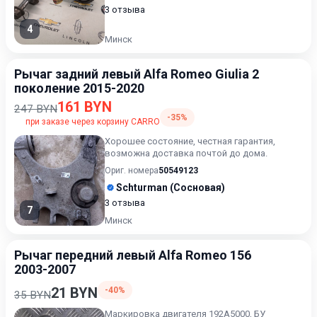
3 отзыва
4
Минск
Рычаг задний левый Alfa Romeo Giulia 2
поколение 2015-2020
161 BYN
247 BYN
-35%
при заказе через корзину CARRO
Хорошее состояние, честная гарантия,
возможна доставка почтой до дома.
Ориг. номера
50549123
Schturman (Сосновая)
3 отзыва
7
Минск
Рычаг передний левый Alfa Romeo 156
2003-2007
21 BYN
-40%
35 BYN
Маркировка двигателя 192A5000, БУ