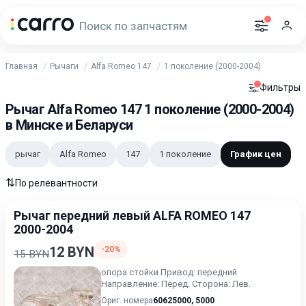
Главная
Рычаги
Alfa Romeo 147
1 поколение (2000-2004)
Фильтры
Рычаг Alfa Romeo 147 1 поколение (2000-2004)
в Минске и Беларуси
рычаг
Alfa Romeo
147
1 поколение
График цен
⇅
По релевантности
Рычаг передний левый ALFA ROMEO 147
2000-2004
12 BYN
-20%
15 BYN
опора стойки Привод: передний
Направление: Перед. Сторона: Лев.
Ориг. номера
60625000
,
5000