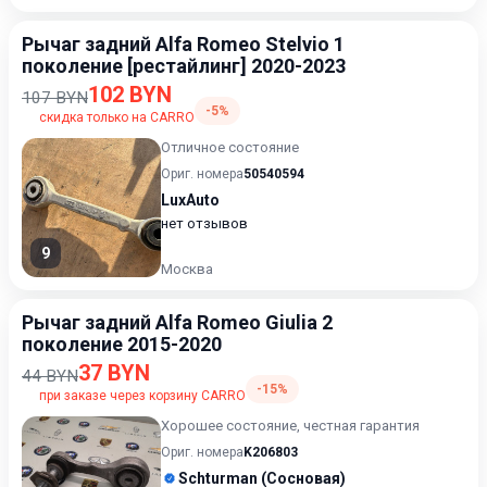
Рычаг задний Alfa Romeo Stelvio 1
поколение [рестайлинг] 2020-2023
102 BYN
107 BYN
-5%
скидка только на CARRO
Отличное состояние
Ориг. номера
50540594
LuxAuto
нет отзывов
9
Москва
Рычаг задний Alfa Romeo Giulia 2
поколение 2015-2020
37 BYN
44 BYN
-15%
при заказе через корзину CARRO
Хорошее состояние, честная гарантия
Ориг. номера
K206803
Schturman (Сосновая)