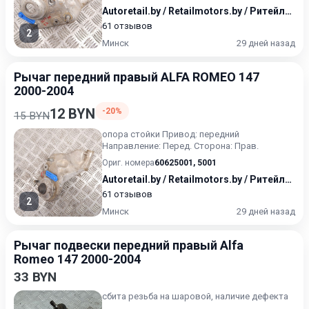
Autoretail.by / Retailmotors.by / Ритейлмоторс / Авторитейл
61 отзывов
2
Минск
29 дней назад
Рычаг передний правый ALFA ROMEO 147
2000-2004
12 BYN
-20%
15 BYN
опора стойки Привод: передний
Направление: Перед. Сторона: Прав.
Ориг. номера
60625001
,
5001
Autoretail.by / Retailmotors.by / Ритейлмоторс / Авторитейл
61 отзывов
2
Минск
29 дней назад
Рычаг подвески передний правый Alfa
Romeo 147 2000-2004
33 BYN
сбита резьба на шаровой, наличие дефекта