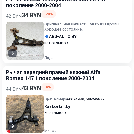
поколение 2000-2004
34 BYN
-20%
42 BYN
Оригинальная запчасть. Авто из Европы.
Хорошее состояние.
ABS-AUTO.BY
нет отзывов
6
Лида
Рычаг передний правый нижний Alfa
Romeo 147 1 поколение 2000-2004
43 BYN
-4%
44 BYN
Ориг. номера
60624988
,
60624988R
Razborkin.by
50 отзывов
9
Минск