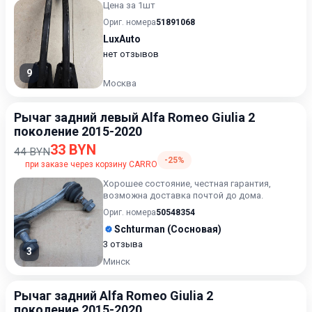
Цена за 1шт
Ориг. номера
51891068
LuxAuto
нет отзывов
9
Москва
Рычаг задний левый Alfa Romeo Giulia 2
поколение 2015-2020
33 BYN
44 BYN
-25%
при заказе через корзину CARRO
Хорошее состояние, честная гарантия,
возможна доставка почтой до дома.
Ориг. номера
50548354
Schturman (Сосновая)
3 отзыва
3
Минск
Рычаг задний Alfa Romeo Giulia 2
поколение 2015-2020