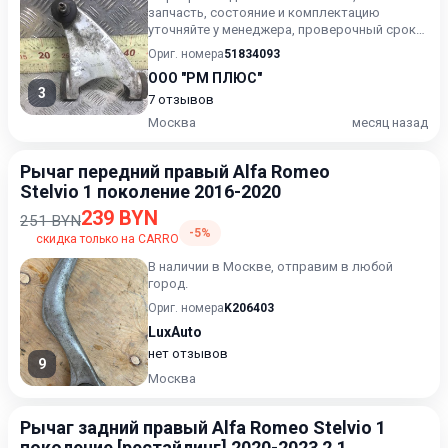
запчасть, состояние и комплектацию
уточняйте у менеджера, проверочный срок
от 14 до 30 дней.
Ориг. номера
51834093
ООО "РМ ПЛЮС"
3
7 отзывов
Москва
месяц назад
Рычаг передний правый Alfa Romeo
Stelvio 1 поколение 2016-2020
239 BYN
251 BYN
-5%
скидка только на CARRO
В наличии в Москве, отправим в любой
город.
Ориг. номера
K206403
LuxAuto
нет отзывов
9
Москва
Рычаг задний правый Alfa Romeo Stelvio 1
поколение [рестайлинг] 2020-2023 2.1