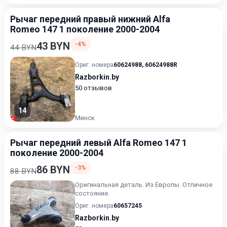
Рычаг передний правый нижний Alfa
Romeo 147 1 поколение 2000-2004
43 BYN
-4%
44 BYN
Ориг. номера
60624988
,
60624988R
Razborkin.by
50 отзывов
14
Минск
Рычаг передний левый Alfa Romeo 147 1
поколение 2000-2004
86 BYN
-3%
88 BYN
Оригинальная деталь. Из Европы. Отличное
состояние.
Ориг. номера
60657245
Razborkin.by