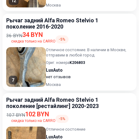
12
Москва
Рычаг задний Alfa Romeo Stelvio 1
поколение 2016-2020
34 BYN
36 BYN
-5%
скидка только на CARRO
Отличное состояние. В наличии в Москве,
отправим в любой город.
Ориг. номера
K206803
LuxAuto
нет отзывов
7
Москва
Рычаг задний Alfa Romeo Stelvio 1
поколение [рестайлинг] 2020-2023
102 BYN
107 BYN
-5%
скидка только на CARRO
Отличное состояние
LuxAuto