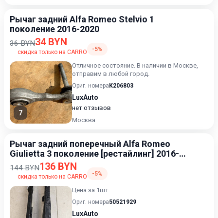
Рычаг задний Alfa Romeo Stelvio 1
поколение 2016-2020
34 BYN
36 BYN
-5%
скидка только на CARRO
Отличное состояние. В наличии в Москве,
отправим в любой город.
Ориг. номера
K206803
LuxAuto
нет отзывов
7
Москва
Рычаг задний поперечный Alfa Romeo
Giulietta 3 поколение [рестайлинг] 2016-
2020
136 BYN
144 BYN
-5%
скидка только на CARRO
Цена за 1шт
Ориг. номера
50521929
LuxAuto