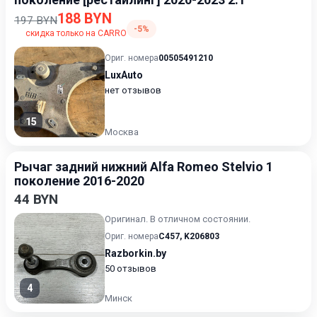
188 BYN
197 BYN
-5%
скидка только на CARRO
Ориг. номера
00505491210
LuxAuto
нет отзывов
15
Москва
Рычаг задний нижний Alfa Romeo Stelvio 1
поколение 2016-2020
44 BYN
Оригинал. В отличном состоянии.
Ориг. номера
C457
,
K206803
Razborkin.by
50 отзывов
4
Минск