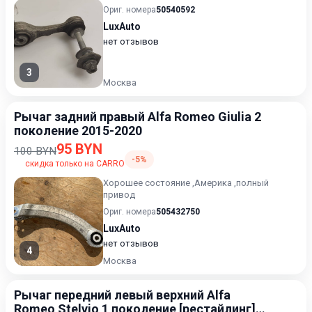
Ориг. номера
50540592
LuxAuto
нет отзывов
3
Москва
Рычаг задний правый Alfa Romeo Giulia 2
поколение 2015-2020
95 BYN
100 BYN
-5%
скидка только на CARRO
Хорошее состояние ,Америка ,полный
привод
Ориг. номера
505432750
LuxAuto
нет отзывов
4
Москва
Рычаг передний левый верхний Alfa
Romeo Stelvio 1 поколение [рестайлинг]