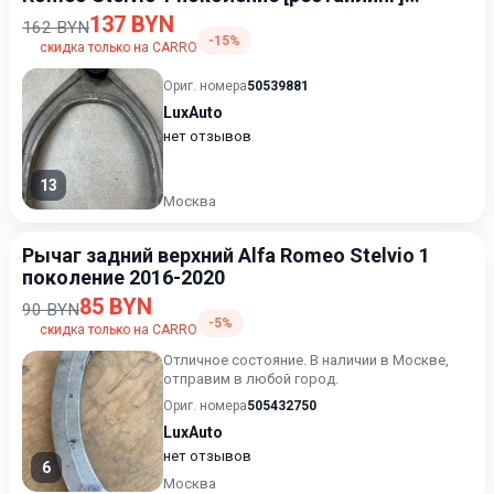
2020-2023 2.1
137 BYN
162 BYN
-15%
скидка только на CARRO
Ориг. номера
50539881
LuxAuto
нет отзывов
13
Москва
Рычаг задний верхний Alfa Romeo Stelvio 1
поколение 2016-2020
85 BYN
90 BYN
-5%
скидка только на CARRO
Отличное состояние. В наличии в Москве,
отправим в любой город.
Ориг. номера
505432750
LuxAuto
нет отзывов
6
Москва