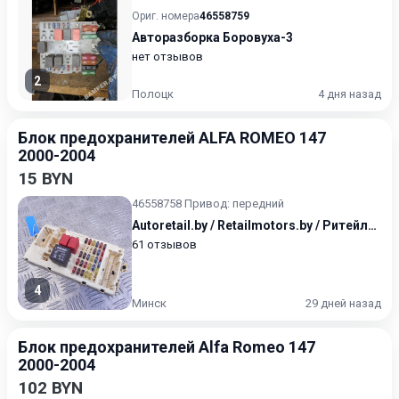
Ориг. номера
46558759
Авторазборка Боровуха-3
нет отзывов
2
Полоцк
4 дня назад
Блок предохранителей ALFA ROMEO 147
2000-2004
15 BYN
46558758 Привод: передний
Autoretail.by / Retailmotors.by / Ритейлмоторс / Авторитейл
61 отзывов
4
Минск
29 дней назад
Блок предохранителей Alfa Romeo 147
2000-2004
102 BYN