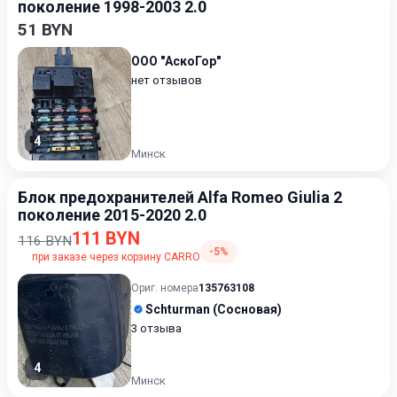
поколение 1998-2003 2.0
51 BYN
ООО "АскоГор"
нет отзывов
4
Минск
Блок предохранителей Alfa Romeo Giulia 2
поколение 2015-2020 2.0
111 BYN
116 BYN
-5%
при заказе через корзину CARRO
Ориг. номера
135763108
Schturman (Сосновая)
3 отзыва
4
Минск