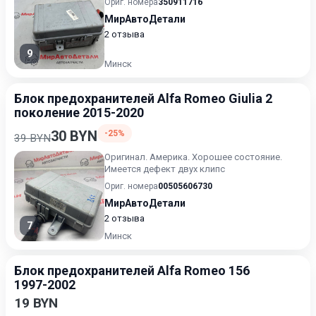
Ориг. номера
350911716
МирАвтоДетали
2 отзыва
9
Минск
Блок предохранителей Alfa Romeo Giulia 2
поколение 2015-2020
30 BYN
-25%
39 BYN
Оригинал. Америка. Хорошее состояние.
Имеется дефект двух клипс
Ориг. номера
00505606730
МирАвтоДетали
2 отзыва
7
Минск
Блок предохранителей Alfa Romeo 156
1997-2002
19 BYN