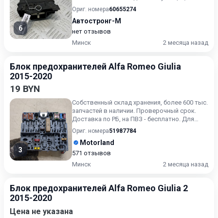
царапины на лакокрасочном покрыт...
Ориг. номера
60655274
Автостронг-М
6
нет отзывов
Минск
2 месяца назад
Блок предохранителей Alfa Romeo Giulia
2015-2020
19 BYN
Собственный склад хранения, более 600 тыс.
запчастей в наличии. Проверочный срок.
Доставка по РБ, на ПВЗ - бесплатно. Для
получения актуальн...
Ориг. номера
51987784
Motorland
3
571 отзывов
Минск
2 месяца назад
Блок предохранителей Alfa Romeo Giulia 2
2015-2020
Цена не указана