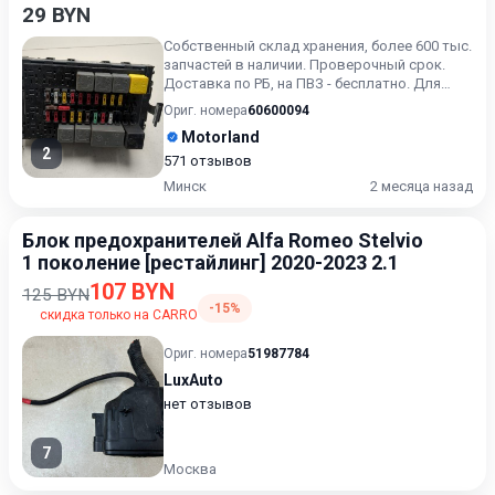
29 BYN
Собственный склад хранения, более 600 тыс.
запчастей в наличии. Проверочный срок.
Доставка по РБ, на ПВЗ - бесплатно. Для
получения актуальн...
Ориг. номера
60600094
Motorland
2
571 отзывов
Минск
2 месяца назад
Блок предохранителей Alfa Romeo Stelvio
1 поколение [рестайлинг] 2020-2023 2.1
107 BYN
125 BYN
-15%
скидка только на CARRO
Ориг. номера
51987784
LuxAuto
нет отзывов
7
Москва