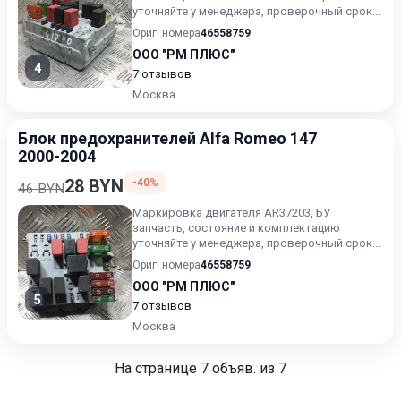
уточняйте у менеджера, проверочный срок
от 14 до 30 дней.
Ориг. номера
46558759
ООО "РМ ПЛЮС"
4
7 отзывов
Москва
Блок предохранителей Alfa Romeo 147
2000-2004
28 BYN
-40%
46 BYN
Маркировка двигателя AR37203, БУ
запчасть, состояние и комплектацию
уточняйте у менеджера, проверочный срок
от 14 до 30 дней.
Ориг. номера
46558759
ООО "РМ ПЛЮС"
5
7 отзывов
Москва
На странице
7
объяв. из 7