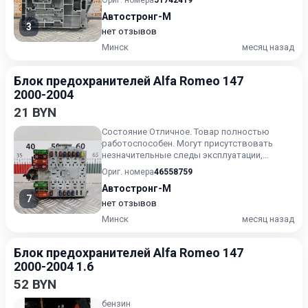
Ориг. номера
51742419
Автостронг-М
3
нет отзывов
Минск
месяц назад
Блок предохранителей Alfa Romeo 147
2000-2004
21 BYN
Состояние Отличное. Товар полностью
работоспособен. Могут присутствовать
незначительные следы эксплуатации,
царапины на лакокрасочном покрыт...
Ориг. номера
46558759
Автостронг-М
7
нет отзывов
Минск
месяц назад
Блок предохранителей Alfa Romeo 147
2000-2004 1.6
52 BYN
бензин