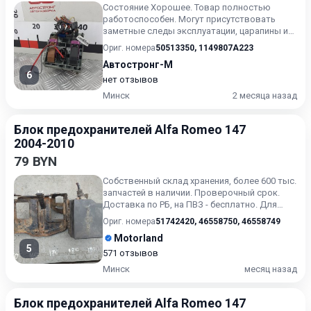
Состояние Хорошее. Товар полностью
работоспособен. Могут присутствовать
заметные следы эксплуатации, царапины и/
или износ. Товар может испол...
Ориг. номера
50513350
,
1149807A223
Автостронг-М
6
нет отзывов
Минск
2 месяца назад
Блок предохранителей Alfa Romeo 147
2004-2010
79 BYN
Собственный склад хранения, более 600 тыс.
запчастей в наличии. Проверочный срок.
Доставка по РБ, на ПВЗ - бесплатно. Для
получения актуальн...
Ориг. номера
51742420
,
46558750
,
46558749
Motorland
5
571 отзывов
Минск
месяц назад
Блок предохранителей Alfa Romeo 147