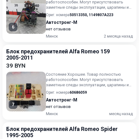
работоспособен. Могут присутствовать
заметные следы эксплуатации, царапины и/
или износ. Товар может испол...
Ориг. номера
50513350
,
1149807A223
Автостронг-М
6
нет отзывов
Минск
2 месяца назад
Блок предохранителей Alfa Romeo 159
2005-2011
39 BYN
Состояние Хорошее. Товар полностью
работоспособен. Могут присутствовать
заметные следы эксплуатации, царапины и/
или износ. Товар может испол...
Ориг. номера
60686059
Автостронг-М
7
нет отзывов
Минск
месяц назад
Блок предохранителей Alfa Romeo Spider
1995-2005