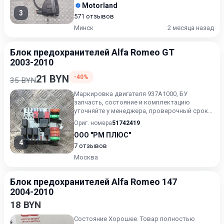
Motorland
3
571 отзывов
Минск
2 месяца назад
Блок предохранителей Alfa Romeo GT
2003-2010
21 BYN
-40%
35 BYN
Маркировка двигателя 937A1000, БУ
запчасть, состояние и комплектацию
уточняйте у менеджера, проверочный срок
от 14 до 30 дней.
Ориг. номера
51742419
ООО "РМ ПЛЮС"
4
7 отзывов
Москва
Блок предохранителей Alfa Romeo 147
2004-2010
18 BYN
Состояние Хорошее. Товар полностью