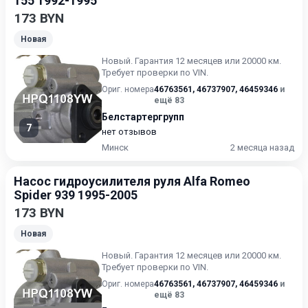
155 1992-1995
173 BYN
Новая
Новый. Гарантия 12 месяцев или 20000 км.
Требует проверки по VIN.
Ориг. номера
46763561
,
46737907
,
46459346
и
ещё 83
Белстартергрупп
7
нет отзывов
Минск
2 месяца назад
Насос гидроусилителя руля Alfa Romeo
Spider 939 1995-2005
173 BYN
Новая
Новый. Гарантия 12 месяцев или 20000 км.
Требует проверки по VIN.
Ориг. номера
46763561
,
46737907
,
46459346
и
ещё 83