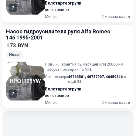
Белстартергрупп
7
нет отзывов
Минск
2 месяца назад
Насос гидроусилителя руля Alfa Romeo
146 1995-2001
173 BYN
Новая
Новый. Гарантия 12 месяцев или 20000 км.
Требует проверки по VIN.
Ориг. номера
46763561
,
46737907
,
46459346
и
ещё 83
Белстартергрупп
7
нет отзывов
Минск
2 месяца назад