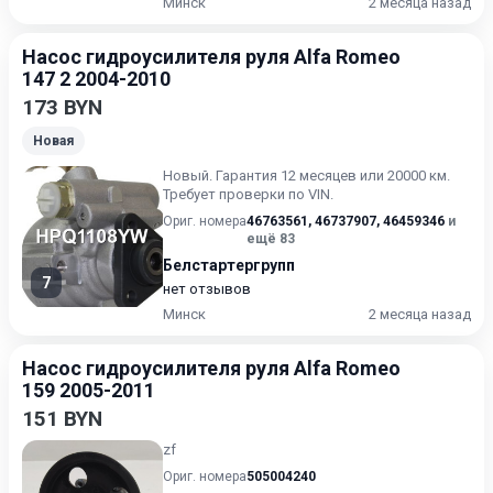
Минск
2 месяца назад
Насос гидроусилителя руля Alfa Romeo
147 2 2004-2010
173 BYN
Новая
Новый. Гарантия 12 месяцев или 20000 км.
Требует проверки по VIN.
Ориг. номера
46763561
,
46737907
,
46459346
и
ещё 83
Белстартергрупп
7
нет отзывов
Минск
2 месяца назад
Насос гидроусилителя руля Alfa Romeo
159 2005-2011
151 BYN
zf
Ориг. номера
505004240