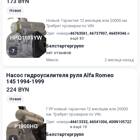
173 BYN
Новая
Новый. Гарантия 12 месяцев или 20000 км.
Требует проверки по VIN.
Ориг. номера
46763561
,
46737907
,
46459346
и
ещё 83
Белстартергрупп
7
нет отзывов
Минск
2 месяца назад
Насос гидроусилителя руля Alfa Romeo
145 1994-1999
224 BYN
Новая
ГУР нoвый. гарантия 12 месяцев или 20000
км. Требует проверки по VIN.
Ориг. номера
46413332
,
46541004
,
400N10572Z
и ещё 10
Белстартергрупп
5