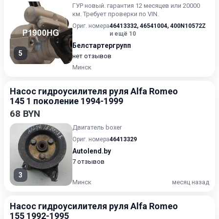
ГУР нoвый. гарантия 12 месяцев или 20000
км. Требует проверки по VIN.
Ориг. номера
46413332
,
46541004
,
400N10572Z
и ещё 10
Белстартергрупп
5
нет отзывов
Минск
Насос гидроусилителя руля Alfa Romeo
145 1 поколение 1994-1999
68 BYN
Двигатель boxer
Ориг. номера
46413329
Autolend.by
7 отзывов
3
Минск
месяц назад
Насос гидроусилителя руля Alfa Romeo
155 1992-1995