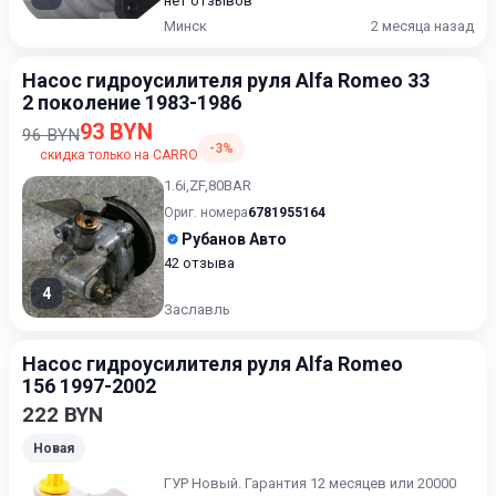
нет отзывов
Минск
2 месяца назад
Насос гидроусилителя руля Alfa Romeo 33
2 поколение 1983-1986
93 BYN
96 BYN
-3%
скидка только на CARRO
1.6i,ZF,80BAR
Ориг. номера
6781955164
Рубанов Авто
42 отзыва
4
Заславль
Насос гидроусилителя руля Alfa Romeo
156 1997-2002
222 BYN
Новая
ГУР Новый. Гарантия 12 месяцев или 20000