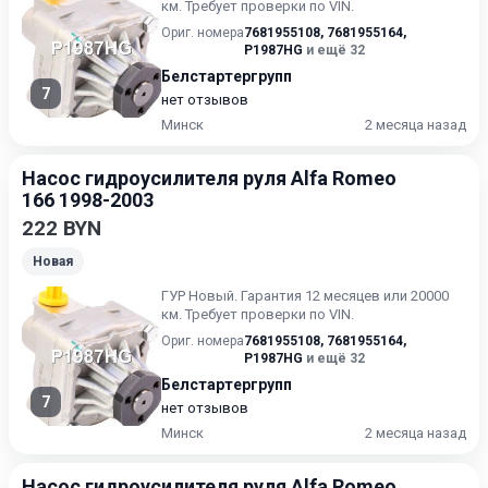
км. Требует проверки по VIN.
Ориг. номера
7681955108
,
7681955164
,
P1987HG
и ещё 32
Белстартергрупп
7
нет отзывов
Минск
2 месяца назад
Насос гидроусилителя руля Alfa Romeo
166 1998-2003
222 BYN
Новая
ГУР Новый. Гарантия 12 месяцев или 20000
км. Требует проверки по VIN.
Ориг. номера
7681955108
,
7681955164
,
P1987HG
и ещё 32
Белстартергрупп
7
нет отзывов
Минск
2 месяца назад
Насос гидроусилителя руля Alfa Romeo