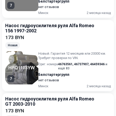
Белстартергрупп
7
нет отзывов
Минск
2 месяца назад
Насос гидроусилителя руля Alfa Romeo
156 1997-2002
173 BYN
Новая
Новый. Гарантия 12 месяцев или 20000 км.
Требует проверки по VIN.
Ориг. номера
46763561
,
46737907
,
46459346
и
ещё 83
Белстартергрупп
7
нет отзывов
Минск
2 месяца назад
Насос гидроусилителя руля Alfa Romeo
GT 2003-2010
173 BYN