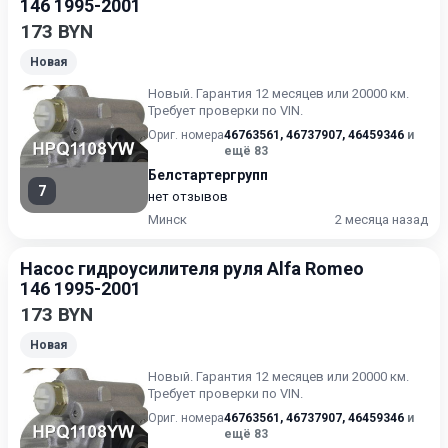
146 1995-2001
173 BYN
Новая
Новый. Гарантия 12 месяцев или 20000 км.
Требует проверки по VIN.
Ориг. номера
46763561
,
46737907
,
46459346
и
ещё 83
Белстартергрупп
7
нет отзывов
Минск
2 месяца назад
Насос гидроусилителя руля Alfa Romeo
146 1995-2001
173 BYN
Новая
Новый. Гарантия 12 месяцев или 20000 км.
Требует проверки по VIN.
Ориг. номера
46763561
,
46737907
,
46459346
и
ещё 83