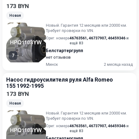
173 BYN
Новая
Новый. Гарантия 12 месяцев или 20000 км.
Требует проверки по VIN.
Ориг. номера
46763561
,
46737907
,
46459346
и
ещё 83
Белстартергрупп
7
нет отзывов
Минск
2 месяца назад
Насос гидроусилителя руля Alfa Romeo
155 1992-1995
173 BYN
Новая
Новый. Гарантия 12 месяцев или 20000 км.
Требует проверки по VIN.
Ориг. номера
46763561
,
46737907
,
46459346
и
ещё 83
Белстартергрупп