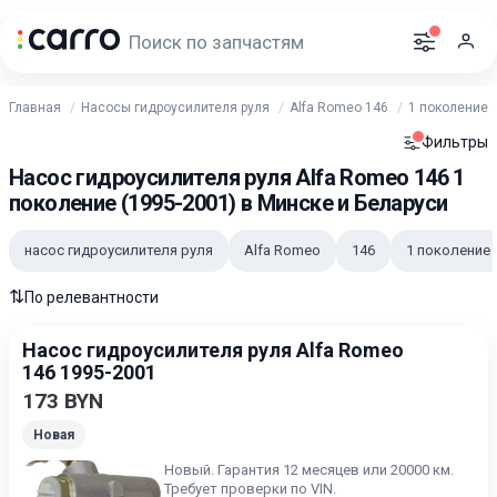
Главная
Насосы гидроусилителя руля
Alfa Romeo 146
1 поколение 
Фильтры
Насос гидроусилителя руля Alfa Romeo 146 1
поколение (1995-2001) в Минске и Беларуси
насос гидроусилителя руля
Alfa Romeo
146
1 поколение
⇅
По релевантности
Насос гидроусилителя руля Alfa Romeo
146 1995-2001
173 BYN
Новая
Новый. Гарантия 12 месяцев или 20000 км.
Требует проверки по VIN.