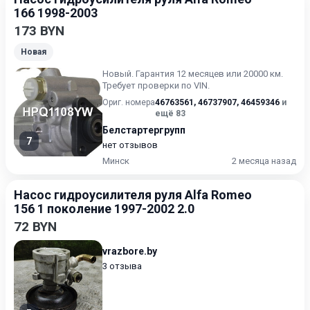
166 1998-2003
173 BYN
Новая
Новый. Гарантия 12 месяцев или 20000 км.
Требует проверки по VIN.
Ориг. номера
46763561
,
46737907
,
46459346
и
ещё 83
Белстартергрупп
7
нет отзывов
Минск
2 месяца назад
Насос гидроусилителя руля Alfa Romeo
156 1 поколение 1997-2002 2.0
72 BYN
vrazbore.by
3 отзыва