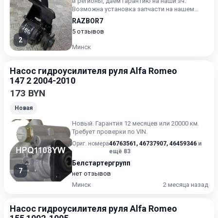
в регионы, даём гарантию на наши зч.
Возможна установка запчасти на нашем
СТО. Будьте готовы назв...
RAZBOR7
5 отзывов
2
Минск
Насос гидроусилителя руля Alfa Romeo
147 2 2004-2010
173 BYN
Новая
Новый. Гарантия 12 месяцев или 20000 км.
Требует проверки по VIN.
Ориг. номера
46763561
,
46737907
,
46459346
и
ещё 83
Белстартергрупп
7
нет отзывов
Минск
2 месяца назад
Насос гидроусилителя руля Alfa Romeo