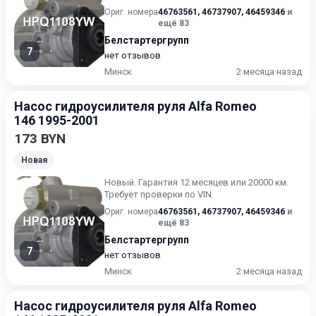
Ориг. номера
46763561
,
46737907
,
46459346
и
ещё 83
Белстартергрупп
7
нет отзывов
Минск
2 месяца назад
Насос гидроусилителя руля Alfa Romeo
146 1995-2001
173 BYN
Новая
Новый. Гарантия 12 месяцев или 20000 км.
Требует проверки по VIN.
Ориг. номера
46763561
,
46737907
,
46459346
и
ещё 83
Белстартергрупп
7
нет отзывов
Минск
2 месяца назад
Насос гидроусилителя руля Alfa Romeo