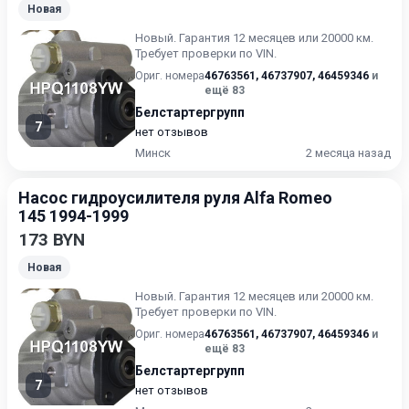
Новая
Новый. Гарантия 12 месяцев или 20000 км.
Требует проверки по VIN.
Ориг. номера
46763561
,
46737907
,
46459346
и
ещё 83
Белстартергрупп
7
нет отзывов
Минск
2 месяца назад
Насос гидроусилителя руля Alfa Romeo
145 1994-1999
173 BYN
Новая
Новый. Гарантия 12 месяцев или 20000 км.
Требует проверки по VIN.
Ориг. номера
46763561
,
46737907
,
46459346
и
ещё 83
Белстартергрупп
7
нет отзывов