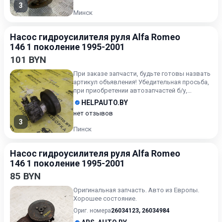
3
Минск
Насос гидроусилителя руля Alfa Romeo
146 1 поколение 1995-2001
101 BYN
При заказе запчасти, будьте готовы назвать
артикул объявления! Убедительная просьба,
при приобретении автозапчастей б/у,
внимательно подходи...
HELPAUTO.BY
нет отзывов
3
Пинск
Насос гидроусилителя руля Alfa Romeo
146 1 поколение 1995-2001
85 BYN
Оригинальная запчасть. Авто из Европы.
Хорошее состояние.
Ориг. номера
26034123
,
26034984