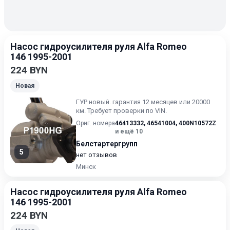
Насос гидроусилителя руля Alfa Romeo
146 1995-2001
224 BYN
Новая
ГУР нoвый. гарантия 12 месяцев или 20000
км. Требует проверки по VIN.
Ориг. номера
46413332
,
46541004
,
400N10572Z
и ещё 10
Белстартергрупп
5
нет отзывов
Минск
Насос гидроусилителя руля Alfa Romeo
146 1995-2001
224 BYN