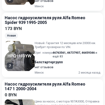
нет отзывов
Минск
Насос гидроусилителя руля Alfa Romeo
Spider 939 1995-2005
173 BYN
Новая
Новый. Гарантия 12 месяцев или 20000 км.
Требует проверки по VIN.
Ориг. номера
46763561
,
46737907
,
46459346
и
ещё 83
Белстартергрупп
7
нет отзывов
Минск
2 месяца назад
Насос гидроусилителя руля Alfa Romeo
147 1 2000-2004
0 BYN
Цена за насос, с мотора 937A3000, Отправка