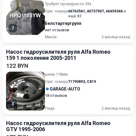
Требует проверки по VIN.
Ориг. номера
46763561
,
46737907
,
46459346
и
ещё 83
Белстартергрупп
7
нет отзывов
Минск
2 месяца назад
Насос гидроусилителя руля Alfa Romeo
159 1 поколение 2005-2011
122 BYN
шкив 118мм
Ориг. номера
71790893
,
C819
GARAGE-AUTO
18 отзывов
3
Лида
2 месяца назад
Насос гидроусилителя руля Alfa Romeo
GTV 1995-2006