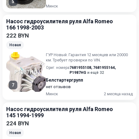
5
Минск
Насос гидроусилителя руля Alfa Romeo
166 1998-2003
222 BYN
Новая
ГУР Новый. Гарантия 12 месяцев или 20000
км. Требует проверки по VIN.
Ориг. номера
7681955108
,
7681955164
,
P1987HG
и ещё 32
Белстартергрупп
7
нет отзывов
Минск
2 месяца назад
Насос гидроусилителя руля Alfa Romeo
145 1994-1999
224 BYN
Новая