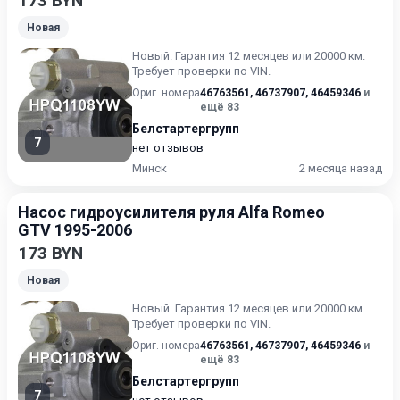
173 BYN
Новая
Новый. Гарантия 12 месяцев или 20000 км.
Требует проверки по VIN.
Ориг. номера
46763561
,
46737907
,
46459346
и
ещё 83
Белстартергрупп
7
нет отзывов
Минск
2 месяца назад
Насос гидроусилителя руля Alfa Romeo
GTV 1995-2006
173 BYN
Новая
Новый. Гарантия 12 месяцев или 20000 км.
Требует проверки по VIN.
Ориг. номера
46763561
,
46737907
,
46459346
и
ещё 83
Белстартергрупп
7