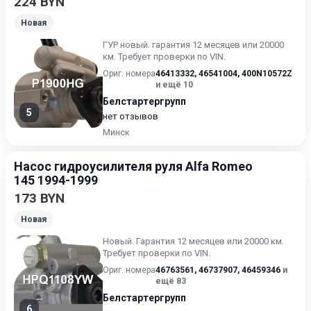
224 BYN
Новая
ГУР нoвый. гарантия 12 месяцев или 20000
км. Требует проверки по VIN.
Ориг. номера
46413332
,
46541004
,
400N10572Z
и ещё 10
Белстартергрупп
5
нет отзывов
Минск
Насос гидроусилителя руля Alfa Romeo
145 1994-1999
173 BYN
Новая
Новый. Гарантия 12 месяцев или 20000 км.
Требует проверки по VIN.
Ориг. номера
46763561
,
46737907
,
46459346
и
ещё 83
Белстартергрупп
6