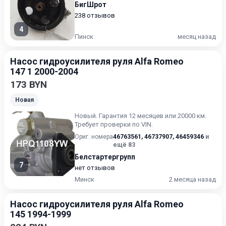
БигШрот
238 отзывов
4
Пинск
месяц назад
Насос гидроусилителя руля Alfa Romeo
147 1 2000-2004
173 BYN
Новая
Новый. Гарантия 12 месяцев или 20000 км.
Требует проверки по VIN.
Ориг. номера
46763561
,
46737907
,
46459346
и
ещё 83
Белстартергрупп
7
нет отзывов
Минск
2 месяца назад
Насос гидроусилителя руля Alfa Romeo
145 1994-1999