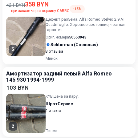
358 BYN
421 BYN
-15%
при заказе через корзину CARRO
Дефект разъема. Alfa Romeo Stelvio 2.9 AT
Quadrifoglio. Хорошее состояние, честная
гарантия.
Ориг. номера
50553943
Schturman (Сосновая)
5
3 отзыва
Минск
Амортизатор задний левый Alfa Romeo
145 930 1994-1999
103 BYN
KYB.Цена за пару.
ШротСервис
1 отзыв
2
Пинск