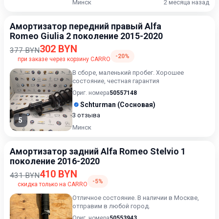
Минск
2 месяца назад
Амортизатор передний правый Alfa
Romeo Giulia 2 поколение 2015-2020
302 BYN
377 BYN
-20%
при заказе через корзину CARRO
В сборе, маленький пробег. Хорошее
состояние, честная гарантия
Ориг. номера
50557148
Schturman (Сосновая)
3 отзыва
5
Минск
Амортизатор задний Alfa Romeo Stelvio 1
поколение 2016-2020
410 BYN
431 BYN
-5%
скидка только на CARRO
Отличное состояние. В наличии в Москве,
отправим в любой город.
Ориг. номера
50553943