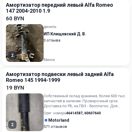
Амортизатор передний левый Alfa Romeo
147 2004-2010 1.9
60 BYN
дизель
ИП Клищевский Д. В.
3 отзыва
2
Минск
Амортизатор подвески левый задний Alfa
Romeo 145 1994-1999
19 BYN
Собственный склад хранения, более 600 тыс.
запчастей в наличии. Проверочный срок.
Доставка по РБ, на ПВЗ - бесплатно. Для
получения актуальн...
Ориг. номера
46414587
,
60607640
Motorland
2
571 отзывов