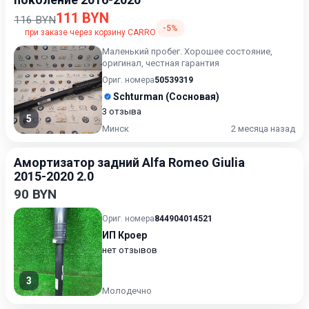
111 BYN
116 BYN
-5%
при заказе через корзину CARRO
Маленький пробег. Хорошее состояние,
оригинал, честная гарантия
Ориг. номера
50539319
Schturman (Сосновая)
3 отзыва
5
Минск
2 месяца назад
Амортизатор задний Alfa Romeo Giulia
2015-2020 2.0
90 BYN
Ориг. номера
844904014521
ИП Кроер
нет отзывов
3
Молодечно