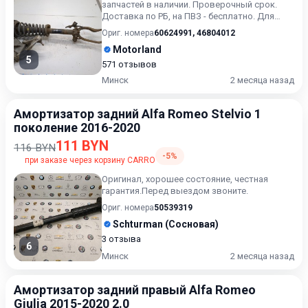
запчастей в наличии. Проверочный срок.
Доставка по РБ, на ПВЗ - бесплатно. Для
получения актуальн...
Ориг. номера
60624991
,
46804012
Motorland
5
571 отзывов
Минск
2 месяца назад
Амортизатор задний Alfa Romeo Stelvio 1
поколение 2016-2020
111 BYN
116 BYN
-5%
при заказе через корзину CARRO
Оригинал, хорошее состояние, честная
гарантия.Перед выездом звоните.
Ориг. номера
50539319
Schturman (Сосновая)
3 отзыва
6
Минск
2 месяца назад
Амортизатор задний правый Alfa Romeo
Giulia 2015-2020 2.0