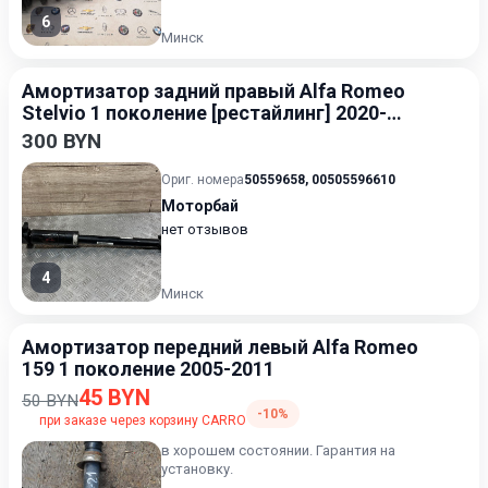
6
Минск
Амортизатор задний правый Alfa Romeo
Stelvio 1 поколение [рестайлинг] 2020-
2023 2.0
300 BYN
Ориг. номера
50559658
,
00505596610
Моторбай
нет отзывов
4
Минск
Амортизатор передний левый Alfa Romeo
159 1 поколение 2005-2011
45 BYN
50 BYN
-10%
при заказе через корзину CARRO
в хорошем состоянии. Гарантия на
установку.