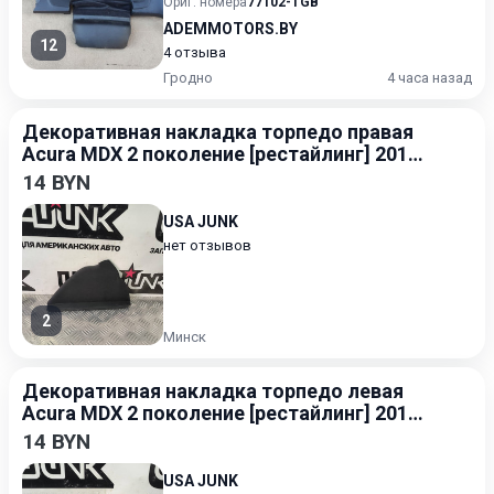
Ориг. номера
77102-TGB
ADEMMOTORS.BY
12
4 отзыва
Гродно
4 часа назад
Декоративная накладка торпедо правая
Acura MDX 2 поколение [рестайлинг] 2010-
2013 3.5
14 BYN
USA JUNK
нет отзывов
2
Минск
Декоративная накладка торпедо левая
Acura MDX 2 поколение [рестайлинг] 2010-
2013 3.5
14 BYN
USA JUNK