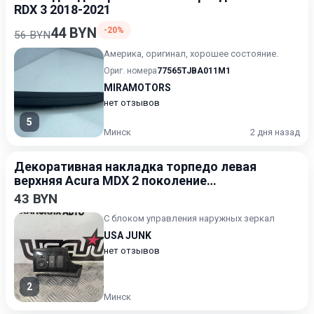
RDX 3 2018-2021
44 BYN
-20%
56 BYN
Америка, оригинал, хорошее состояние.
Ориг. номера
77565TJBA011M1
MIRAMOTORS
нет отзывов
5
Минск
2 дня назад
Декоративная накладка торпедо левая
верхняя Acura MDX 2 поколение
[рестайлинг] 2010-2013
43 BYN
С блоком управления наружных зеркал
USA JUNK
нет отзывов
2
Минск