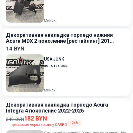
Минск
Декоративная накладка торпедо нижняя
Acura MDX 2 поколение [рестайлинг] 2010-
2013 3.5
14 BYN
USA JUNK
нет отзывов
Минск
Декоративная накладка торпедо Acura
Integra 4 поколение 2022-2026
182 BYN
240 BYN
-24%
при заказе через корзину CARRO
С кнопкой аварийки. Хорошее состояние. Из