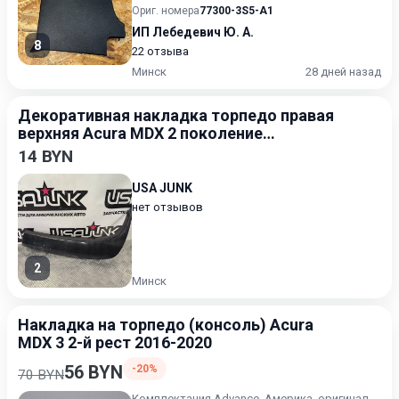
Ориг. номера
77300-3S5-A1
ИП Лебедевич Ю. А.
8
22 отзыва
Минск
28 дней назад
Декоративная накладка торпедо правая
верхняя Acura MDX 2 поколение
[рестайлинг] 2010-2013 3.5
14 BYN
USA JUNK
нет отзывов
2
Минск
Накладка на торпедо (консоль) Acura
MDX 3 2-й рест 2016-2020
56 BYN
-20%
70 BYN
Комплектация Advance. Америка, оригинал,