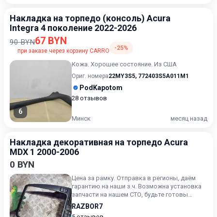
Накладка на торпедо (консоль) Acura
Integra 4 поколение 2022-2026
67 BYN
90 BYN
-25%
при заказе через корзину CARRO
Кожа. Хорошее состояние. Из США
Ориг. номера
22MY3S5
,
772403S5A011M1
PodKapotom
28 отзывов
6
Минск
месяц назад
Накладка декоративная на торпедо Acura
MDX 1 2000-2006
0 BYN
Цена за рамку. Отправка в регионы, даём
гарантию на наши з.ч. Возможна установка
запчасти на нашем СТО, будьте готовы
назвать артикул з.ч.
RAZBOR7
5 отзывов