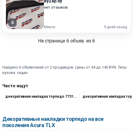
ByZap.by
нет отзывов
6
Минск
9 дней назад
На странице
6
объяв. из 6
Найдено 6 объявлений от 2 продавцов. Цены от 44 до 140 BYN. Типы
кузова: седан.
Часто ищут
декоративная накладка торпедо 77313-TGV-A22ZH
Декоративные накладки торпедо на все
поколения Acura TLX