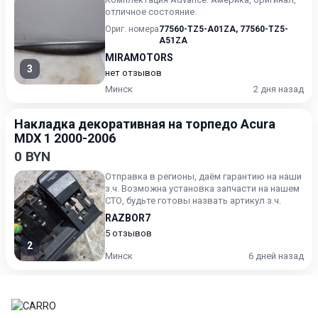
отличное состояние.
Ориг. номера
77560-TZ5-A01ZA
,
77560-TZ5-
A51ZA
MIRAMOTORS
3
нет отзывов
Минск
2 дня назад
Накладка декоративная на торпедо Acura
MDX 1 2000-2006
0 BYN
Отправка в регионы, даём гарантию на наши
з.ч. Возможна установка запчасти на нашем
СТО, будьте готовы назвать артикул з.ч.
RAZBOR7
5 отзывов
2
Минск
6 дней назад