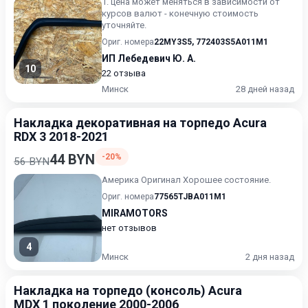
1. цена может меняться в зависимости от
курсов валют - конечную стоимость
уточняйте.
Ориг. номера
22MY3S5
,
772403S5A011M1
ИП Лебедевич Ю. А.
10
22 отзыва
Минск
28 дней назад
Накладка декоративная на торпедо Acura
RDX 3 2018-2021
44 BYN
-20%
56 BYN
Америка Оригинал Хорошее состояние.
Ориг. номера
77565TJBA011M1
MIRAMOTORS
нет отзывов
4
Минск
2 дня назад
Накладка на торпедо (консоль) Acura
MDX 1 поколение 2000-2006