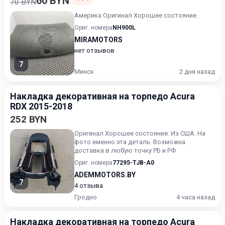
60 BYN
70 BYN
Америка Оригинал Хорошее состояние.
Ориг. номера
NH900L
MIRAMOTORS
нет отзывов
7
Минск
2 дня назад
Накладка декоративная на торпедо Acura
RDX 2015-2018
252 BYN
Оригинал Хорошее состояние. Из США. На
фото именно эта деталь. Возможна
доставка в любую точку РБ и РФ
Ориг. номера
77295-TJB-A0
ADEMMOTORS.BY
7
4 отзыва
Гродно
4 часа назад
Накладка декоративная на торпедо Acura