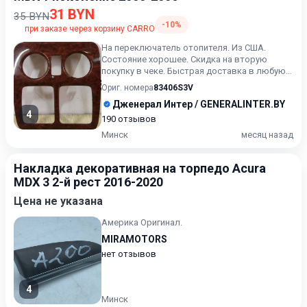
31 BYN
35 BYN
-10%
при заказе через корзину CARRO
На переключатель отопителя. Из США.
Состояние хорошее. Скидка на вторую
покупку в чеке. Быстрая доставка в любую
точку.Быстрая доставка в лю...
Ориг. номера
83406S3V
Дженерал Интер / GENERALINTER.BY
4
190 отзывов
Минск
месяц назад
Накладка декоративная на торпедо Acura
MDX 3 2-й рест 2016-2020
Цена не указана
Америка Оригинал.
MIRAMOTORS
нет отзывов
4
Минск