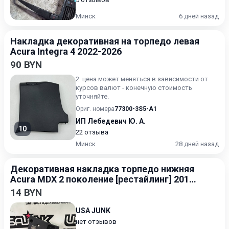
Минск
6 дней назад
Накладка декоративная на торпедо левая
Acura Integra 4 2022-2026
90 BYN
2. цена может меняться в зависимости от
курсов валют - конечную стоимость
уточняйте.
Ориг. номера
77300-3S5-A1
ИП Лебедевич Ю. А.
10
22 отзыва
Минск
28 дней назад
Декоративная накладка торпедо нижняя
Acura MDX 2 поколение [рестайлинг] 2010-
2013 3.5
14 BYN
USA JUNK
нет отзывов