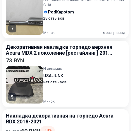
США
PodKapotom
28 отзывов
7
Минск
месяц назад
Декоративная накладка торпедо верхняя
Acura MDX 2 поколение [рестайлинг] 2010-
2013
73 BYN
И динамик
USA JUNK
нет отзывов
5
Минск
Накладка декоративная на торпедо Acura
RDX 2018-2021
-13%