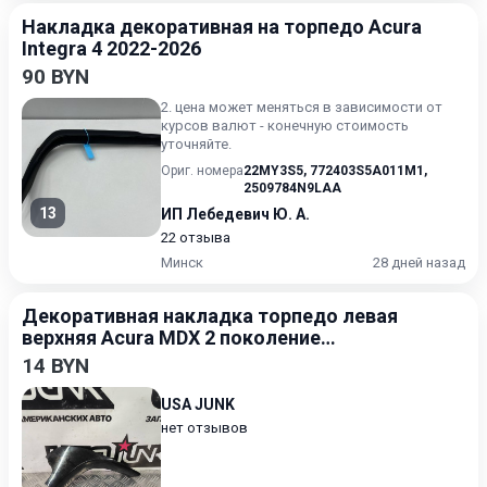
Накладка декоративная на торпедо Acura
Integra 4 2022-2026
90 BYN
2. цена может меняться в зависимости от
курсов валют - конечную стоимость
уточняйте.
Ориг. номера
22MY3S5
,
772403S5A011M1
,
2509784N9LAA
13
ИП Лебедевич Ю. А.
22 отзыва
Минск
28 дней назад
Декоративная накладка торпедо левая
верхняя Acura MDX 2 поколение
[рестайлинг] 2010-2013 3.5
14 BYN
USA JUNK
нет отзывов