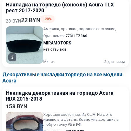
Накладка на торпедо (консоль) Acura TLX
рест 2017-2020
22 BYN
-20%
28 BYN
Америка, оригинал, хорошее состояние,.
Ориг. номера
77311TZ3A0
MIRAMOTORS
нет отзывов
3
Минск
2 дня назад
Декоративные накладки торпедо на все модели
Acura
Накладка декоративная на торпедо Acura
RDX 2015-2018
158 BYN
Хорошее состояние. Из США. На фото
именно эта деталь. Возможна доставка в
любую точку РБ и РФ