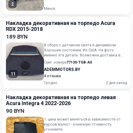
2
Минск
Накладка декоративная на торпедо Acura
RDX 2015-2018
189 BYN
В сборе с датчиком света и динамиком.
Хорошее состояние. Из США. На фото
именно эта деталь. Возможна доставка в
любую точку РБ и РФ
Ориг. номера
77130-TGB-A0
ADEMMOTORS.BY
11
4 отзыва
Гродно
2 дня назад
Накладка декоративная на торпедо левая
Acura Integra 4 2022-2026
90 BYN
1. цена может меняться в зависимости от
курсов валют - конечную стоимость
уточняйте.