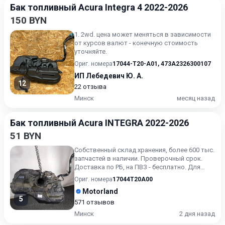
Бак топливный Acura Integra 4 2022-2026
150 BYN
1. 2wd. цена может меняться в зависимости
от курсов валют - конечную стоимость
уточняйте.
Ориг. номера
17044-T20-A01
,
473A2326300107
ИП Лебедевич Ю. А.
12
22 отзыва
Минск
месяц назад
Бак топливный Acura INTEGRA 2022-2026
51 BYN
Собственный склад хранения, более 600 тыс.
запчастей в наличии. Проверочный срок.
Доставка по РБ, на ПВЗ - бесплатно. Для
получения актуальн...
Ориг. номера
17044T20A00
Motorland
5
571 отзывов
Минск
2 дня назад