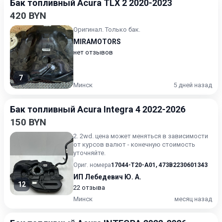
Бак топливный Acura TLX 2 2020-2023
420 BYN
Оригинал. Только бак.
MIRAMOTORS
нет отзывов
7
Минск
5 дней назад
Бак топливный Acura Integra 4 2022-2026
150 BYN
2. 2wd. цена может меняться в зависимости
от курсов валют - конечную стоимость
уточняйте.
Ориг. номера
17044-T20-A01
,
473B2230601343
ИП Лебедевич Ю. А.
12
22 отзыва
Минск
месяц назад