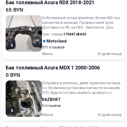
Бак топливный Acura RDX 2018-2021
65 BYN
Собственный склад хранения, более 600 тыс.
запчастей в наличии. Проверочный срок.
Доставка по РБ, на ПВЗ - бесплатно. Для
получения актуальн...
Ориг. номера
17044TJBA03
Motorland
5
571 отзывов
Минск
30 дней назад
Бак топливный Acura MDX 1 2000-2006
0 BYN
Отправка в регионы, даём гарантию на наши
з.ч. Возможна установка запчасти на нашем
СТО, будьте готовы назвать артикул з.ч.
RAZBOR7
5 отзывов
6
Минск
10 дней назад