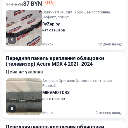
87 BYN
-24%
114 BYN
Оригинал из США. Хорошее состояние.
Дефект, погнут.
ByZap.by
нет отзывов
9
Минск
12 дней назад
Передняя панель крепления облицовки
(телевизор) Acura MDX 4 2021-2024
Цена не указана
Америка Оригинал Хорошее состояние
Ровный.
MIRAMOTORS
нет отзывов
8
Минск
2 месяца назад
Передняя панель крепления облицовки