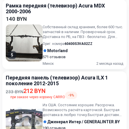
Рамка передняя (телевизор) Acura MDX
2000-2006
140 BYN
Собственный склад хранения, более 600 тыс.
запчастей в наличии. Проверочный срок.
Доставка по РБ, на ПВЗ - бесплатно. Для
получения актуальн...
Ориг. номера
60400S3VA02ZZ
Motorland
5
571 отзывов
Минск
2 месяца назад
Передняя панель (телевизор) Acura ILX 1
поколение 2012-2015
212 BYN
233 BYN
-9%
при заказе через корзину CARRO
Из США. Состояние хорошее. Рассрочка.
Возможность расчёта карточкой. Быстрая
доставка в любую точку.Быстрая доставка
в любую точку. Возможно...
Дженерал Интер / GENERALINTER.BY
190 отзывов