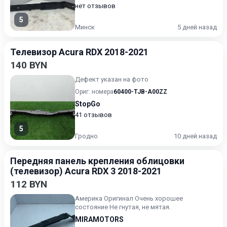
нет отзывов
5
Минск
5 дней назад
Телевизор Acura RDX 2018-2021
140 BYN
Дефект указан на фото
Ориг. номера
60400-TJB-A00ZZ
StopGo
41 отзывов
5
Гродно
10 дней назад
Передняя панель крепления облицовки
(телевизор) Acura RDX 3 2018-2021
112 BYN
Америка Оригинал Очень хорошее
состояние Не гнутая, не мятая.
MIRAMOTORS