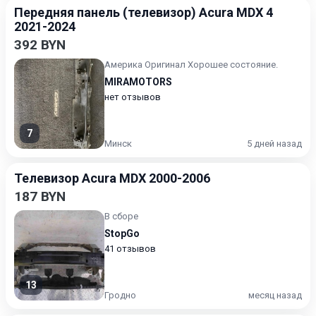
Передняя панель (телевизор) Acura MDX 4
2021-2024
392 BYN
Америка Оригинал Хорошее состояние.
MIRAMOTORS
нет отзывов
7
Минск
5 дней назад
Телевизор Acura MDX 2000-2006
187 BYN
В сборе
StopGo
41 отзывов
13
Гродно
месяц назад